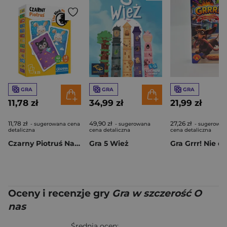
GRA
GRA
GRA
11,78 zł
34,99 zł
21,99 zł
11,78 zł
49,90 zł
27,26 zł
- sugerowana cena
- sugerowana
- sugerowan
detaliczna
cena detaliczna
cena detaliczna
Czarny Piotruś Na dobranoc
Gra 5 Wież
Oceny i recenzje gry
Gra w szczerość O
nas
Średnia ocen: