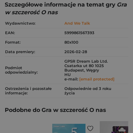
Szczegółowe informacje na temat gry
Gra
w szczerość O nas
Wydawnictwo:
And We Talk
EAN:
5999861567393
Format:
80x100
Data premiery:
2026-02-28
GPSR Dream Lab Ltd.
Csatarka ut 80 1025
Podmiot
Budapest, Węgry
odpowiedzialny:
HU
e-mail:
[email protected]
Ostrzeżenia i pozostałe
Odpowiednie od 3 roku
informacje:
życia
Podobne do Gra w szczerość O nas