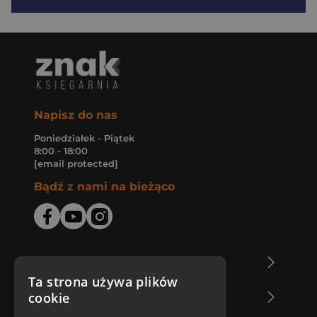
Napisz do nas
Poniedziałek - Piątek
8:00 - 18:00
[email protected]
Bądź z nami na bieżąco
O Księgarni Znak
Ta strona używa plików
cookie
Zakupy u nas