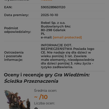
EAN:
5905289601120
Data premiery:
2025-10-10
Rebel Sp. z o.o.
Budowlanych 64c
Podmiot
80-298 Gdańsk
odpowiedzialny:
PL
e-mail:
[email protected]
INFORMACJE DOT.
BEZPIECZEŃSTWA Posiada logo
Ostrzeżenia
CE. Nie nadaje się dla dzieci w
i pozostałe
wieku poniżej 3 lat. Zawiera
informacje:
małe elementy, nieodpowiednie
dla dzieci poniżej 3. roku życia -
ryzyko zadławienia.
Oceny i recenzje gry
Gra Wiedźmin:
Ścieżka Przeznaczenia
Średnia ocen:
~
/10
Liczba ocen: