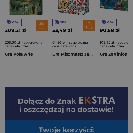
GRA
GRA
GRA
209,21 zł
53,49 zł
90,58 zł
259,30 zł
64,95 zł
109,95 zł
- sugerowana
- sugerowana
- sugerowa
cena detaliczna
cena detaliczna
cena detaliczna
Gra Pola Arle
Gra Miszmasz! Japonia
Dołącz do
Znak
i oszczędzaj na dostawie!
Twoje korzyści: