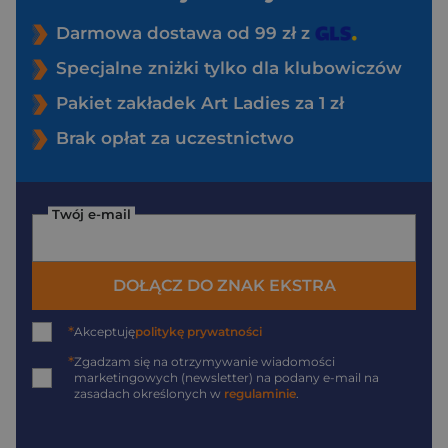
Darmowa dostawa od 99 zł z
Specjalne zniżki tylko dla klubowiczów
Pakiet zakładek Art Ladies za 1 zł
Brak opłat za uczestnictwo
Twój e-mail
DOŁĄCZ DO ZNAK EKSTRA
*
Akceptuję
politykę prywatności
*
Zgadzam się na otrzymywanie wiadomości
marketingowych (newsletter) na podany
e-mail
na
zasadach określonych w
regulaminie
.