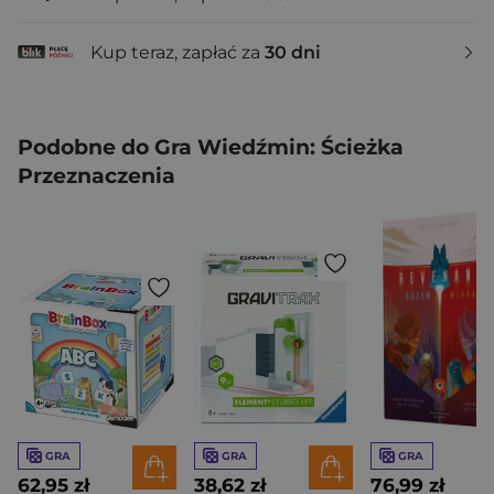
Kup teraz, zapłać za
30 dni
Podobne do Gra Wiedźmin: Ścieżka
Przeznaczenia
GRA
GRA
GRA
62,95 zł
38,62 zł
76,99 zł