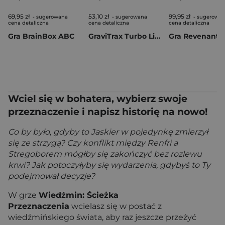
69,95 zł
53,10 zł
99,95 zł
- sugerowana
- sugerowana
- sugerowa
cena detaliczna
cena detaliczna
cena detaliczna
Gra BrainBox ABC
GraviTrax Turbo Lift Element
Wciel się w bohatera, wybierz swoje
przeznaczenie i napisz historię na nowo!
Co by było, gdyby to Jaskier w pojedynkę zmierzył
się ze strzygą? Czy konflikt między Renfri a
Stregoborem mógłby się zakończyć bez rozlewu
krwi? Jak potoczyłyby się wydarzenia, gdybyś to Ty
podejmował decyzje?
W grze
Wiedźmin: Ścieżka
Przeznaczenia
wcielasz się w postać z
wiedźmińskiego świata, aby raz jeszcze przeżyć