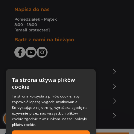
Napisz do nas
Poniedziałek - Piątek
8:00 - 18:00
[email protected]
Bądź z nami na bieżąco
O Księgarni Znak
Ta strona używa plików
cookie
Zakupy u nas
Ta strona korzysta z plików cookie, aby
Nasza oferta
zapewnić lepszą wygodę użytkowania.
Korzystając z tej strony, wyrażasz zgodę na
używanie przez nas wszystkich plików
Nasi autorzy
cookie zgodnie z warunkami naszej polityki
plików cookie.