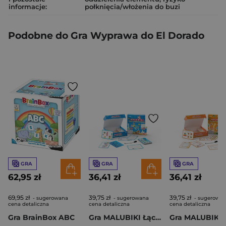
informacje:
połknięcia/włożenia do buzi
Podobne do Gra Wyprawa do El Dorado
GRA
GRA
GRA
62,95 zł
36,41 zł
36,41 zł
69,95 zł
39,75 zł
39,75 zł
- sugerowana
- sugerowana
- sugerowa
cena detaliczna
cena detaliczna
cena detaliczna
Gra BrainBox ABC
Gra MALUBIKI Łączę Kreślę Obserwuję