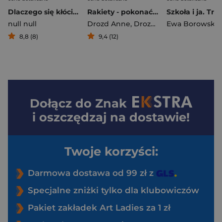
Dlaczego się kłócimy?
Rakiety - pokonać grawitację
null null
Drozd Anne
,
Drozd Jerzy
Ewa Borowska
8,8 (8)
9,4 (12)
Dołącz do
Znak
i oszczędzaj na dostawie!
Twoje korzyści:
Darmowa dostawa od 99 zł z
Specjalne zniżki tylko dla klubowiczów
Pakiet zakładek Art Ladies za 1 zł