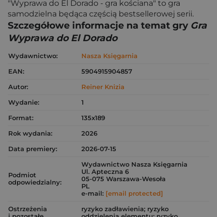
"Wyprawa do El Dorado - gra kościana" to gra
samodzielna będąca częścią bestsellerowej serii.
Szczegółowe informacje na temat gry
Gra
Wyprawa do El Dorado
Wydawnictwo:
Nasza Księgarnia
EAN:
5904915904857
Autor:
Reiner Knizia
Wydanie:
1
Format:
135x189
Rok wydania:
2026
Data premiery:
2026-07-15
Wydawnictwo Nasza Księgarnia
Ul. Apteczna 6
Podmiot
05-075 Warszawa-Wesoła
odpowiedzialny:
PL
e-mail:
[email protected]
Ostrzeżenia
ryzyko zadławienia; ryzyko
i pozostałe
oddzielenia elementu; ryzyko