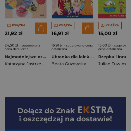
KSIĄŻKA
KSIĄŻKA
KSIĄŻKA
21,92 zł
16,91 zł
15,00 zł
24,50 zł
16,91 zł
15,00 zł
- sugerowana
- sugerowana cena
- sugerowan
cena detaliczna
detaliczna
cena detaliczna
Najmodniejsze ozdoby dla nastolatek Zrób to sama
Ubranka dla lalek Szydełko Moje hobby
Katarzyna Jastrzębska
Beata Guzowska
Julian Tuwim
Dołącz do
Znak
i oszczędzaj na dostawie!