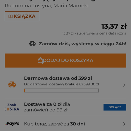
Rudomina Justyna
,
Maria Mameła
KSIĄŻKA
13,37 zł
13,37 zł
- sugerowana cena detaliczna
Zamów dziś, wyślemy w ciągu 24h!
DODAJ DO KOSZYKA
Darmowa dostawa od 399 zł
Do darmowej dostawy brakuje Ci 399,00 zł
Dostawa za 0 zł
dla
DOŁĄCZ
zamówień od 99 zł
Kup teraz, zapłać za
30 dni