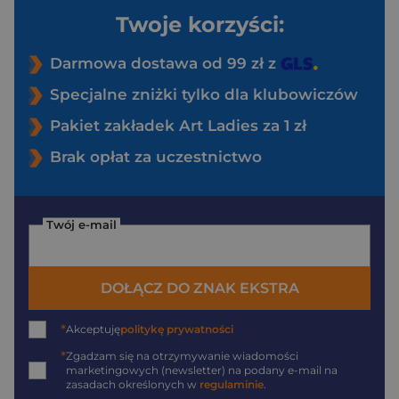
Twoje korzyści:
Darmowa dostawa od 99 zł z
Specjalne zniżki tylko dla klubowiczów
Pakiet zakładek Art Ladies za 1 zł
Brak opłat za uczestnictwo
Twój e-mail
DOŁĄCZ DO ZNAK EKSTRA
*
Akceptuję
politykę prywatności
*
Zgadzam się na otrzymywanie wiadomości
marketingowych (newsletter) na podany
e-mail
na
zasadach określonych w
regulaminie
.