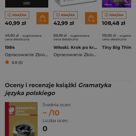
KSIĄŻKA
KSIĄŻKA
KSIĄŻKA
40,99 zł
42,99 zł
108,48 zł
49,90 zł
69,99 zł
119,90 zł
- sugerowana
- sugerowana
- sugerowa
cena detaliczna
cena detaliczna
cena detaliczna
1984
Włoski. Krok po kroku
Opracowanie Zbiorowe
Opracowanie Zbiorowe
6,8 (5)
Oceny i recenzje książki
Gramatyka
języka polskiego
Średnia ocen:
~
/10
Liczba ocen:
0