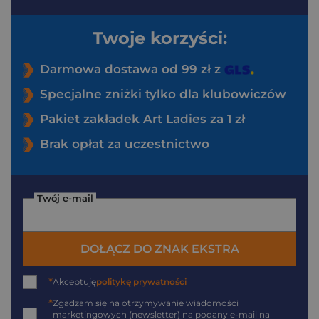
Twoje korzyści:
Darmowa dostawa od 99 zł z
Specjalne zniżki tylko dla klubowiczów
Pakiet zakładek Art Ladies za 1 zł
Brak opłat za uczestnictwo
Twój e-mail
DOŁĄCZ DO ZNAK EKSTRA
*
Akceptuję
politykę prywatności
*
Zgadzam się na otrzymywanie wiadomości
marketingowych (newsletter) na podany
e-mail
na