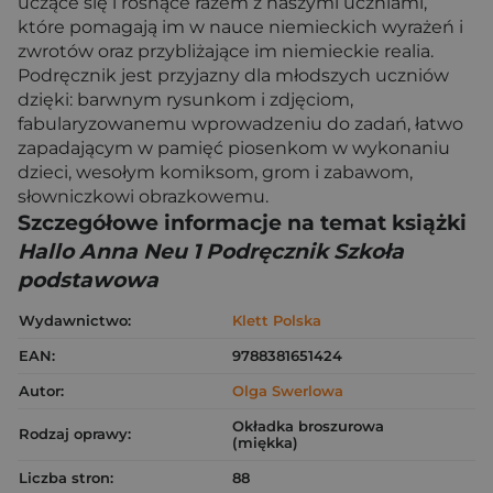
uczące się i rosnące razem z naszymi uczniami,
które pomagają im w nauce niemieckich wyrażeń i
zwrotów oraz przybliżające im niemieckie realia.
Podręcznik jest przyjazny dla młodszych uczniów
dzięki: barwnym rysunkom i zdjęciom,
fabularyzowanemu wprowadzeniu do zadań, łatwo
zapadającym w pamięć piosenkom w wykonaniu
dzieci, wesołym komiksom, grom i zabawom,
słowniczkowi obrazkowemu.
Szczegółowe informacje na temat książki
Hallo Anna Neu 1 Podręcznik Szkoła
podstawowa
Wydawnictwo:
Klett Polska
EAN:
9788381651424
Autor:
Olga Swerlowa
Okładka broszurowa
Rodzaj oprawy:
(miękka)
Liczba stron:
88