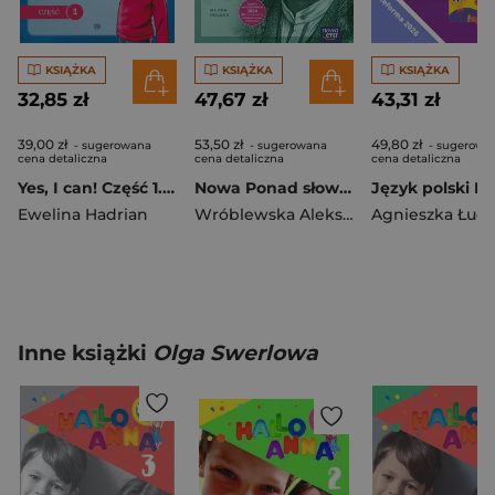
KSIĄŻKA
KSIĄŻKA
KSIĄŻKA
32,85 zł
47,67 zł
43,31 zł
39,00 zł
53,50 zł
49,80 zł
- sugerowana
- sugerowana
- sugerowa
cena detaliczna
cena detaliczna
cena detaliczna
Yes, I can! Część 1. Zadania do nauki języka angielskiego dla uczniów klas 4–8 ze specjalnymi potrzebami edukacyjnymi
Nowa Ponad słowami Język polski podręcznik 3 część 1 liceum i technikum zakres podstawowy i rozszerzony EDYCJA 2026
Ewelina Hadrian
Wróblewska Aleksandra
Agnieszka Łucz
,
Joanna Gint
Inne książki
Olga Swerlowa