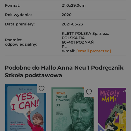
Format:
21.0x29.0cm
Rok wydania:
2020
Data premiery:
2021-03-23
KLETT POLSKA Sp. z o.o.
POLSKA 114 -
Podmiot
60-401 POZNAŃ
odpowiedzialny:
PL
e-mail:
[email protected]
Podobne do Hallo Anna Neu 1 Podręcznik
Szkoła podstawowa