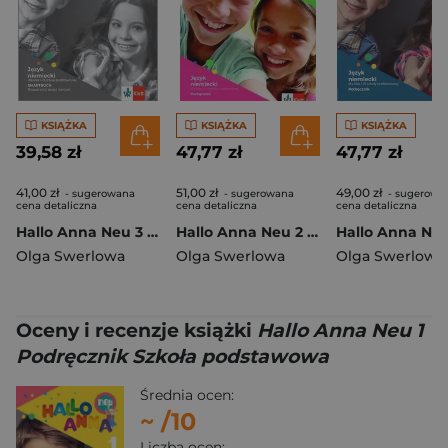
KSIĄŻKA
KSIĄŻKA
KSIĄŻKA
39,58 zł
47,77 zł
47,77 zł
41,00 zł
51,00 zł
49,00 zł
- sugerowana
- sugerowana
- sugerowa
cena detaliczna
cena detaliczna
cena detaliczna
Hallo Anna Neu 3 Smartbuch + kod dostępu Szkoła podstawowa
Hallo Anna Neu 2 Podręcznik Szkoła podstawowa
Olga Swerlowa
Olga Swerlowa
Olga Swerlowa
Oceny i recenzje książki
Hallo Anna Neu 1
Podręcznik Szkoła podstawowa
Średnia ocen:
~
/10
Liczba ocen: