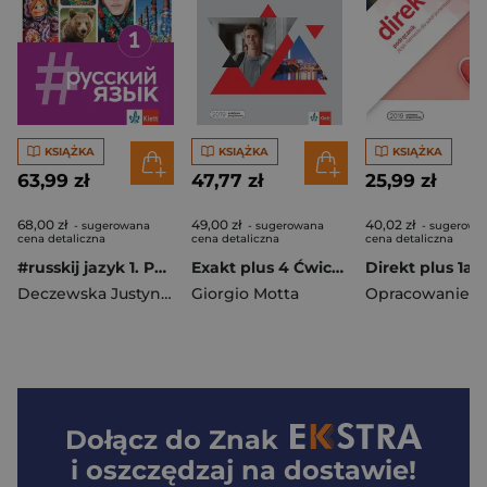
KSIĄŻKA
KSIĄŻKA
KSIĄŻKA
63,99 zł
47,77 zł
25,99 zł
68,00 zł
49,00 zł
40,02 zł
- sugerowana
- sugerowana
- sugerowa
cena detaliczna
cena detaliczna
cena detaliczna
#russkij jazyk 1. Podręcznik Liceum technikum
Exakt plus 4 Ćwiczenia + kod dostępu Szkoły ponadpodstawowe
Deczewska Justyna
,
Słupek Paulina
Giorgio Motta
Dołącz do
Znak
i oszczędzaj na dostawie!