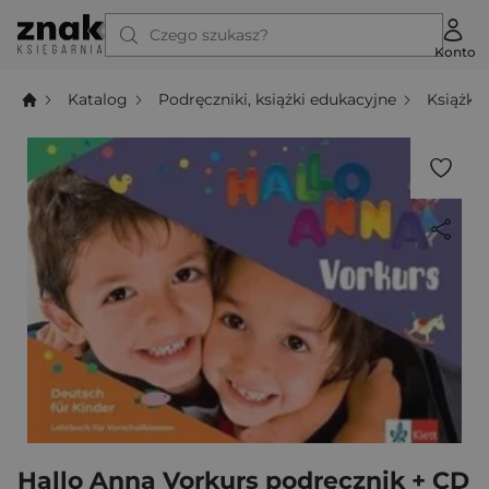
Czego szukasz?
Konto
Katalog
Podręczniki, książki edukacyjne
Książki
Hallo Anna Vorkurs podręcznik + CD