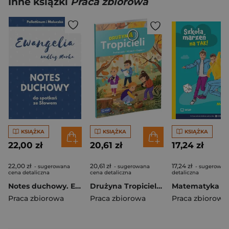
Inne książki
Praca zbiorowa
KSIĄŻKA
KSIĄŻKA
KSIĄŻKA
22,00 zł
20,61 zł
17,24 zł
22,00 zł
20,61 zł
17,24 zł
- sugerowana
- sugerowana
- sugerowan
cena detaliczna
cena detaliczna
detaliczna
Notes duchowy. Ewangelia wg. Marka
Drużyna Tropicieli SP 1 podręcznik cz.1
Praca zbiorowa
Praca zbiorowa
Praca zbiorowa