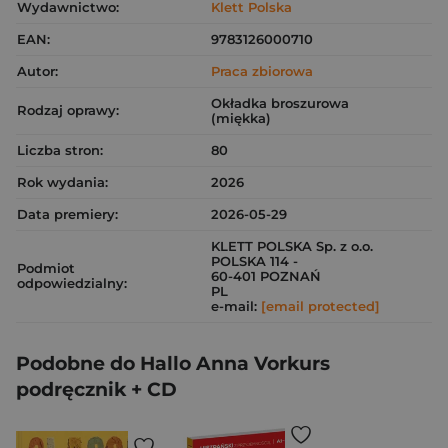
Wydawnictwo:
Klett Polska
EAN:
9783126000710
Autor:
Praca zbiorowa
Okładka broszurowa
Rodzaj oprawy:
(miękka)
Liczba stron:
80
Rok wydania:
2026
Data premiery:
2026-05-29
KLETT POLSKA Sp. z o.o.
POLSKA 114 -
Podmiot
60-401 POZNAŃ
odpowiedzialny:
PL
e-mail:
[email protected]
Podobne do Hallo Anna Vorkurs
podręcznik + CD