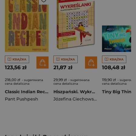
KSIĄŻKA
KSIĄŻKA
KSIĄŻKA
123,56 zł
21,87 zł
108,48 zł
218,00 zł
29,99 zł
119,90 zł
- sugerowana
- sugerowana
- sugerowa
cena detaliczna
cena detaliczna
cena detaliczna
Classic Indian Recipes
Hiszpański. Wykreślanki dla początkujących A1–A2
Pant Pushpesh
Józefina Ciechowska