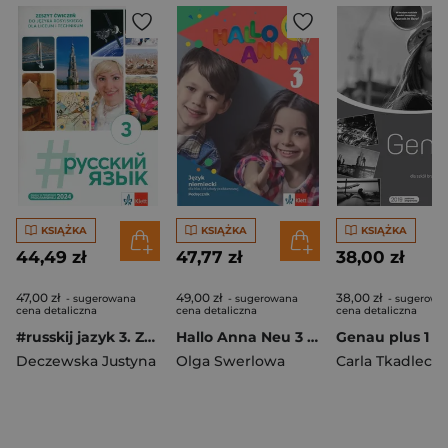
KSIĄŻKA
KSIĄŻKA
KSIĄŻKA
44,49 zł
47,77 zł
38,00 zł
47,00 zł
49,00 zł
38,00 zł
- sugerowana
- sugerowana
- sugerowa
cena detaliczna
cena detaliczna
cena detaliczna
#russkij jazyk 3. Zeszyt ćwiczeń Liceum technikum
Hallo Anna Neu 3 Podręcznik Szkoła podstawowa
Deczewska Justyna
Olga Swerlowa
Carla Tkadleck