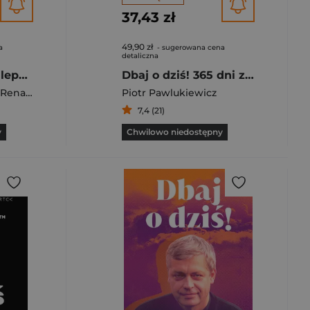
37,43 zł
49,90 zł
a
- sugerowana cena
detaliczna
Z braku rodzi się lepsze... Wywiad strumyk
Dbaj o dziś! 365 dni ze słowami ks. Piotra Pawlukiewicza
Renata Czerwicka
Piotr Pawlukiewicz
7,4 (21)
y
Chwilowo niedostępny