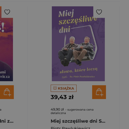
KSIĄŻKA
39,43 zł
49,90 zł
a
- sugerowana cena
detaliczna
Dbaj o dziś! 365 dni ze słowami ks. Piotra Pawlukiewicza wyd. 2025
Miej szczęśliwe dni Słowa które leczą
Piotr Pawlukiewicz