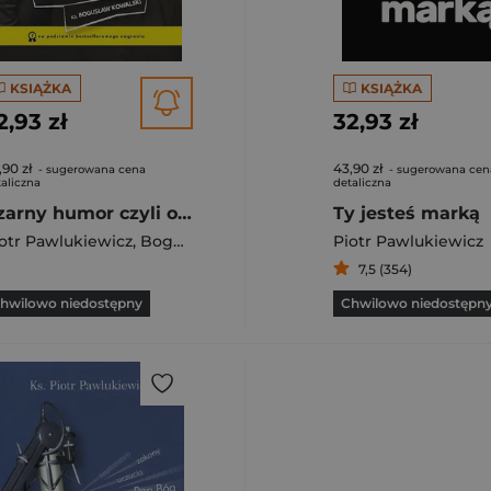
KSIĄŻKA
KSIĄŻKA
2,93 zł
32,93 zł
,90 zł
43,90 zł
- sugerowana cena
- sugerowana cen
aliczna
detaliczna
Czarny humor czyli o kościele na wesoło
Ty jesteś marką
otr Pawlukiewicz
,
Bogusław Kowalski
Piotr Pawlukiewicz
7,5 (354)
hwilowo niedostępny
Chwilowo niedostępn