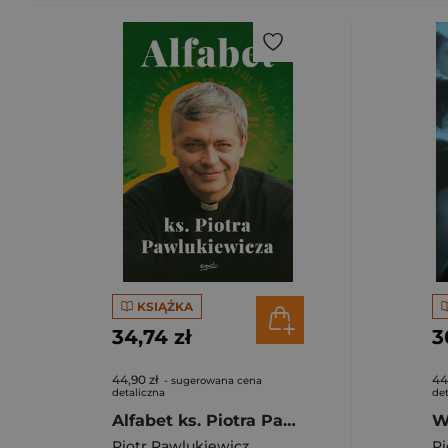
KSIĄŻKA
34,74 zł
3
44,90 zł
44
- sugerowana cena
detaliczna
det
Alfabet ks. Piotra Pawlukiewicza
Piotr Pawlukiewicz
Pi