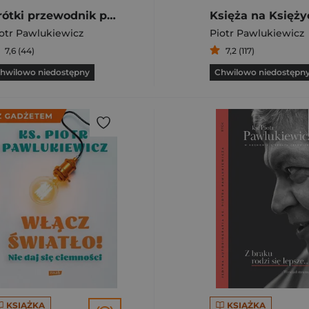
Krótki przewodnik po rodzinie
otr Pawlukiewicz
Piotr Pawlukiewicz
7,6 (44)
7,2 (117)
hwilowo niedostępny
Chwilowo niedostępn
KSIĄŻKA
KSIĄŻKA