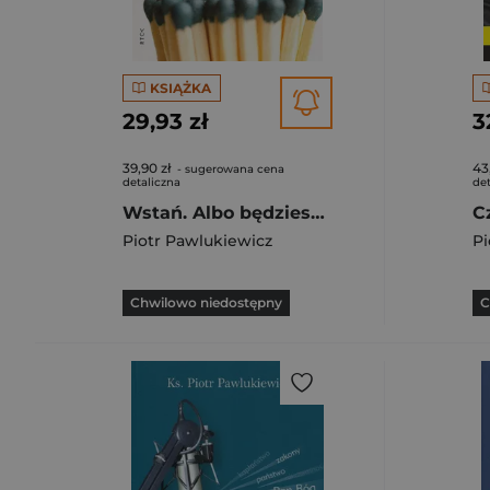
KSIĄŻKA
29,93 zł
3
39,90 zł
43
- sugerowana cena
detaliczna
det
Wstań. Albo będziesz święty, albo będziesz nikim
Piotr Pawlukiewicz
Pi
Chwilowo niedostępny
C