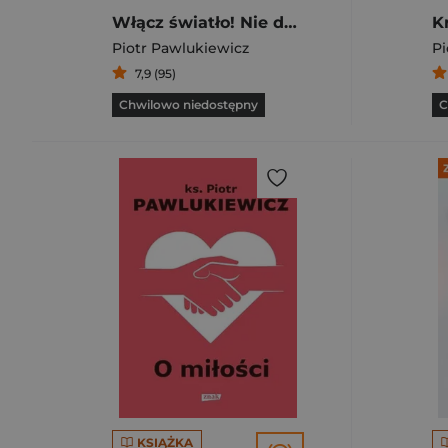
Włącz światło! Nie daj się ciemności
Piotr Pawlukiewicz
Pi
7,9 (95)
Chwilowo niedostępny
C
KSIĄŻKA