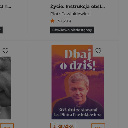
Księża na Księżyc! Tylko co dalej?
Życie. Instrukcja obsługi
Piotr Pawlukiewicz
7,8 (295)
y
Chwilowo niedostępny
KSIĄŻKA