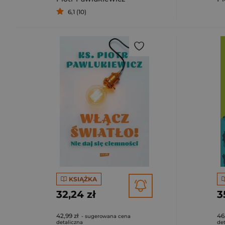
6,1 (10)
KSIĄŻKA
32,24 zł
3
42,99 zł
46
- sugerowana cena
detaliczna
det