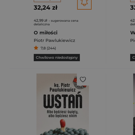
32,24 zł
3
42,99 zł
42
- sugerowana cena
detaliczna
det
O miłości
Piotr Pawlukiewicz
Pi
7,8 (244)
Chwilowo niedostępny
C