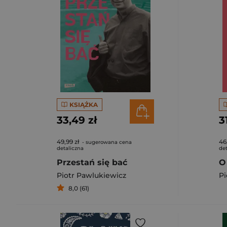
KSIĄŻKA
33,49 zł
3
49,99 zł
46
- sugerowana cena
detaliczna
det
Przestań się bać
O
Piotr Pawlukiewicz
Pi
8,0 (61)