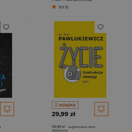
9,0 (1)
KSIĄŻKA
29,99 zł
39,99 zł
a
- sugerowana cena
detaliczna