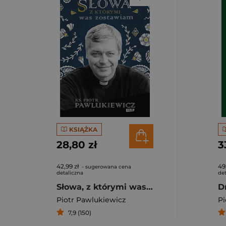
KSIĄŻKA
28,80 zł
3
42,99 zł
49
- sugerowana cena
detaliczna
det
Słowa, z którymi was zostawiam
Piotr Pawlukiewicz
Pi
7,9 (150)