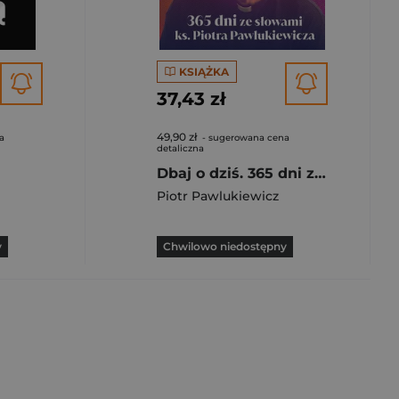
KSIĄŻKA
37,43 zł
49,90 zł
a
- sugerowana cena
detaliczna
Dbaj o dziś. 365 dni ze słowami ks. Piotra Pawlukiewicza
Piotr Pawlukiewicz
y
Chwilowo niedostępny