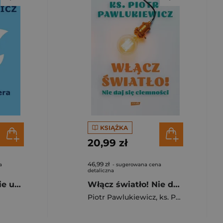
KSIĄŻKA
20,99 zł
46,99 zł
a
- sugerowana cena
detaliczna
Nadzieja nigdy nie umiera
Włącz światło! Nie daj się ciemności 2023
Piotr Pawlukiewicz
,
ks. Pawlukiewicz Piotr