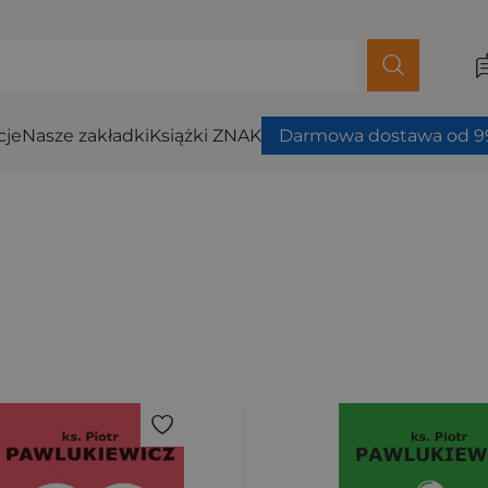
cje
Nasze zakładki
Książki ZNAK
Darmowa dostawa od 99