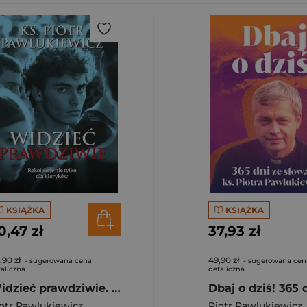
KSIĄŻKA
KSIĄŻKA
0,47 zł
37,93 zł
,90 zł
49,90 zł
- sugerowana cena
- sugerowana cen
aliczna
detaliczna
Widzieć prawdziwie. Rekolekcje nie tylko dla..
otr Pawlukiewicz
Piotr Pawlukiewicz