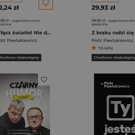
2,24 zł
29,93 zł
,99 zł
39,90 zł
- sugerowana cena
- sugerowana cen
aliczna
detaliczna
Włącz światło! Nie daj się ciemności + notatnik
otr Pawlukiewicz
Piotr Pawlukiewicz
,
7,5 (474)
hwilowo niedostępny
Chwilowo niedostępn