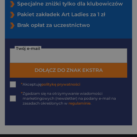
Specjalne zniżki tylko dla klubowiczów
Pakiet zakładek Art Ladies za 1 zł
Brak opłat za uczestnictwo
Twój e-mail
DOŁĄCZ DO ZNAK EKSTRA
*
Akceptuję
politykę prywatności
*
Zgadzam się na otrzymywanie wiadomości
marketingowych (newsletter) na podany
e-mail
na
zasadach określonych w
regulaminie
.