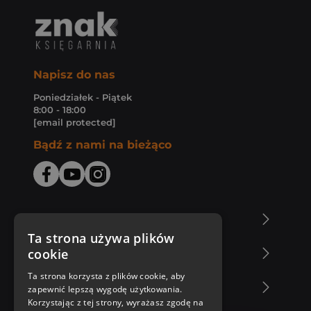
Napisz do nas
Poniedziałek - Piątek
8:00 - 18:00
[email protected]
Bądź z nami na bieżąco
O Księgarni Znak
Ta strona używa plików
cookie
Zakupy u nas
Ta strona korzysta z plików cookie, aby
Nasza oferta
zapewnić lepszą wygodę użytkowania.
Korzystając z tej strony, wyrażasz zgodę na