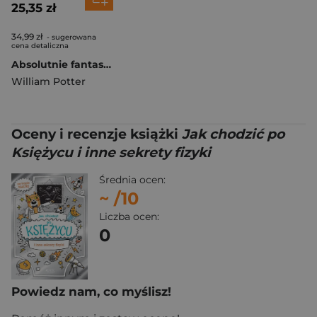
25,35 zł
34,99 zł
- sugerowana
cena detaliczna
Absolutnie fantastyczne łamigłówki wyd. 2025
William Potter
Oceny i recenzje książki
Jak chodzić po
Księżycu i inne sekrety fizyki
Średnia ocen:
~
/10
Liczba ocen:
0
Powiedz nam, co myślisz!