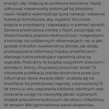
energii i siły. Dołączą do profesora Kotsteina i będą
odkrywać niesamowity potencjał tej dziedziny
nauki. Książka wykorzystuje żywą narrację i zabawne
ilustracje komiksowe, aby wyjaśnić kluczowe
pojęcia w przystępny i zapadający w pamięć sposób.
Zawiera przekrojową wiedzę z fizyki, zaczynając od
Wszechświata, poprzez elektryczność i magnetyzm,
a kończąc na codziennych obserwacjach, np. w jaki
sposób mikrofon zwielokrotnia dźwięk, jak działa
przekazywanie informacji między smartfonami i
dlaczego lustra pokazujące sąsiednią ulicę są
wypukłe. Polecamy tę książkę wszystkim dzieciom i
dorosłym, którzy chcą lepiej zrozumieć świat! Ta
niezwykła publikacja została doceniona przez jury
Information Book Awards (IBA) i znalazła się na
shortliście tej prestiżowej nagrody, ustanowionej 15
lat temu w celu wspierania bibliotek szkolnych oraz
zwracania uwagi na niezwykłą jakość wybranych
książek popularnonaukowych dla dzieci i młodzieży.
W ramach IBA zgromadzono panel ekspertów,