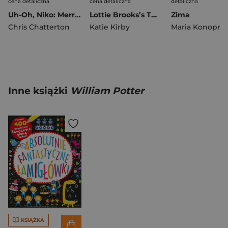
cena detaliczna
cena detaliczna
detaliczna
Uh-Oh, Niko: Merry Christmas
Lottie Brooks’s Twelve Disasters of Christmas
Zima
Chris Chatterton
Katie Kirby
Maria Konopni
Inne książki
William Potter
KSIĄŻKA