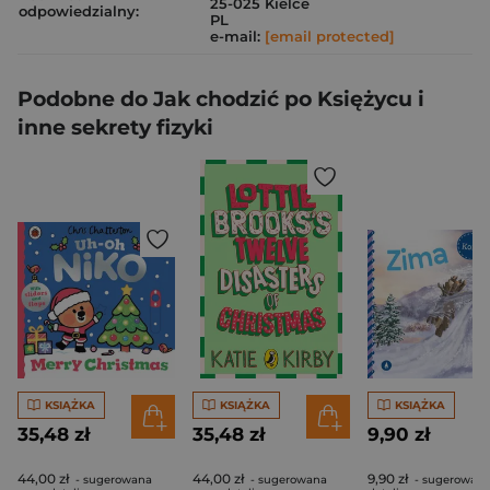
25-025 Kielce
odpowiedzialny:
PL
e-mail:
[email protected]
Podobne do Jak chodzić po Księżycu i
inne sekrety fizyki
KSIĄŻKA
KSIĄŻKA
KSIĄŻKA
35,48 zł
35,48 zł
9,90 zł
44,00 zł
44,00 zł
9,90 zł
- sugerowana
- sugerowana
- sugerowana