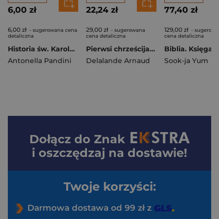
6,00 zł
22,24 zł
77,40 zł
6,00 zł
29,00 zł
129,00 zł
- sugerowana cena
- sugerowana
- sugerow
detaliczna
cena detaliczna
cena detaliczna
Historia św. Karola Acutisa
Pierwsi chrześcijanie
Antonella Pandini
Delalande Arnaud
Sook-ja Yum
Dołącz do
Znak
i oszczędzaj na dostawie!
Twoje korzyści:
Darmowa dostawa od 99 zł z