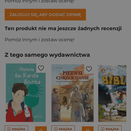
Pomóż innym i zostaw ocenę!
ZALOGUJ SIĘ, ABY DODAĆ OPINIĘ
Ten produkt nie ma jeszcze żadnych recenzji
Pomóż innym i zostaw ocenę!
Z tego samego wydawnictwa
KSIĄŻKA
KSIĄŻKA
KSIĄŻKA