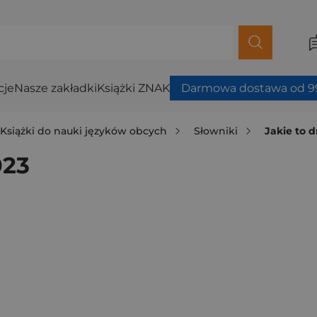
cje
Nasze zakładki
Książki ZNAK
Darmowa dostawa od 99
Książki do nauki języków obcych
Słowniki
Jakie to 
023