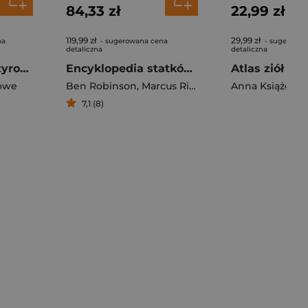
84,33 zł
22,99 zł
119,99 zł
29,99 zł
na
- sugerowana cena
- sugerowan
detaliczna
detaliczna
Encyklopedia Przyroda Polski
Encyklopedia statków Star Trek
owe
Ben Robinson
,
Marcus Riley
,
Matt McAllister
Anna Książek
7,1 (8)