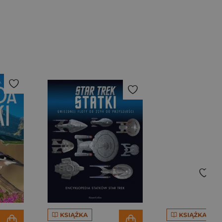
KSIĄŻKA
KSIĄŻKA