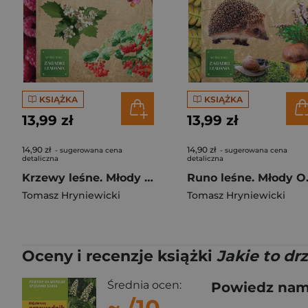
KSIĄŻKA
KSIĄŻKA
13,99 zł
13,99 zł
14,90 zł
14,90 zł
- sugerowana cena
- sugerowana cena
detaliczna
detaliczna
Krzewy leśne. Młody Obserwator Przyrody
Runo leś
Tomasz Hryniewicki
Tomasz Hryniewicki
Oceny i recenzje książki
Jakie to d
Średnia ocen:
Powiedz nam,
~
/10