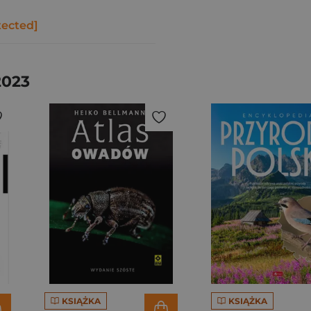
tected]
2023
KSIĄŻKA
KSIĄŻKA