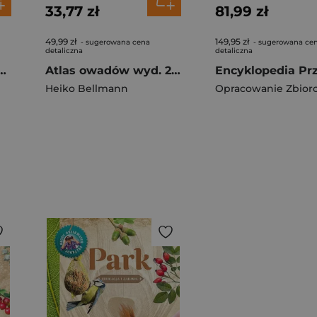
33,77 zł
81,99 zł
49,99 zł
149,95 zł
- sugerowana cena
- sugerowana ce
detaliczna
detaliczna
ficzny jeszcze bardziej współczes..
Atlas owadów wyd. 2025
Heiko Bellmann
Opracowanie Zbior