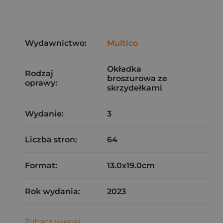
Wydawnictwo:
Multico
Okładka
Rodzaj
broszurowa ze
oprawy:
skrzydełkami
Wydanie:
3
Liczba stron:
64
Format:
13.0x19.0cm
Rok wydania:
2023
Zobacz więcej