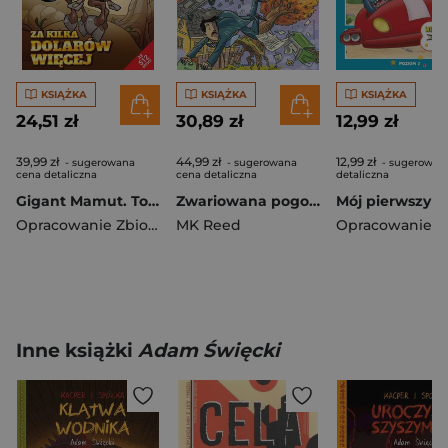
KSIĄŻKA
KSIĄŻKA
KSIĄŻKA
24,51 zł
30,89 zł
12,99 zł
39,99 zł
44,99 zł
12,99 zł
- sugerowana
- sugerowana
- sugerowan
cena detaliczna
cena detaliczna
detaliczna
Gigant Mamut. Tom 2/2026. Za kilka dolarów więcej
Zwariowana pogoda - burze, meteorologia i klimat
Opracowanie Zbiorowe
MK Reed
Inne książki
Adam Święcki