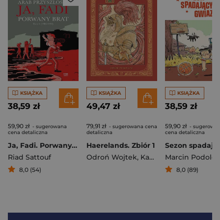
KSIĄŻKA
KSIĄŻKA
KSIĄŻKA
38,59 zł
49,47 zł
38,59 zł
59,90 zł
79,91 zł
59,90 zł
- sugerowana
- sugerowana cena
- sugerowa
cena detaliczna
detaliczna
cena detaliczna
Ja, Fadi. Porwany brat
Haerelands. Zbiór 1
Riad Sattouf
Odroń Wojtek
,
Kaczmarczyk Jachu
Marcin Podolec
8,0 (54)
8,0 (89)