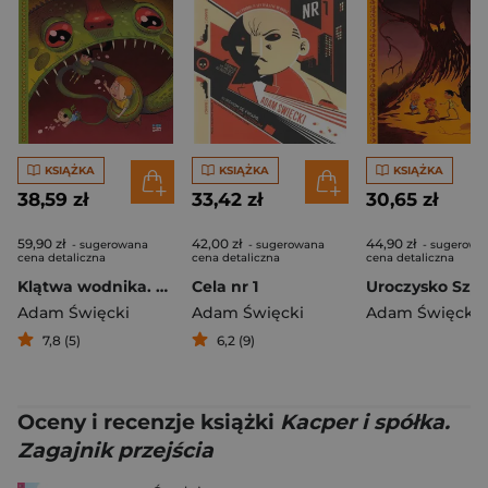
KSIĄŻKA
KSIĄŻKA
KSIĄŻKA
38,59 zł
33,42 zł
30,65 zł
59,90 zł
42,00 zł
44,90 zł
- sugerowana
- sugerowana
- sugerowa
cena detaliczna
cena detaliczna
cena detaliczna
Klątwa wodnika. Kacper i spółka
Cela nr 1
Adam Święcki
Adam Święcki
Adam Święcki
7,8 (5)
6,2 (9)
Oceny i recenzje książki
Kacper i spółka.
Zagajnik przejścia