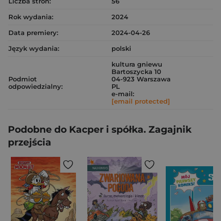
Liczba stron:
56
Rok wydania:
2024
Data premiery:
2024-04-26
Język wydania:
polski
kultura gniewu
Bartoszycka 10
Podmiot
04-923 Warszawa
odpowiedzialny:
PL
e-mail:
[email protected]
Podobne do Kacper i spółka. Zagajnik
przejścia