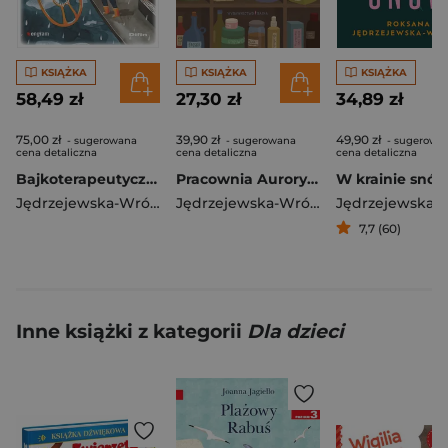
KSIĄŻKA
KSIĄŻKA
KSIĄŻKA
58,49 zł
27,30 zł
34,89 zł
75,00 zł
39,90 zł
49,90 zł
- sugerowana
- sugerowana
- sugerowa
cena detaliczna
cena detaliczna
cena detaliczna
Bajkoterapeutyczne wsparcie. Bajki i scenariusze zajęć pełne emocji oraz sposobów na dziecięce trudności
Pracownia Aurory wyd. 2
W krainie snó
Jędrzejewska-Wróbel Roksana
,
Roksana Kociołek-Kaszyńsk
Jędrzejewska-Wróbel Roksana
7,7 (60)
Inne książki z kategorii
Dla dzieci