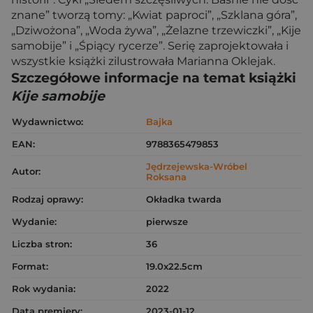
znane” tworzą tomy: „Kwiat paproci”, „Szklana góra”,
„Dziwożona”, „Woda żywa”, „Żelazne trzewiczki”, „Kije
samobije” i „Śpiący rycerze”. Serię zaprojektowała i
wszystkie książki zilustrowała Marianna Oklejak.
Szczegółowe informacje na temat książki
Kije samobije
Wydawnictwo:
Bajka
EAN:
9788365479853
Jędrzejewska-Wróbel
Autor:
Roksana
Rodzaj oprawy:
Okładka twarda
Wydanie:
pierwsze
Liczba stron:
36
Format:
19.0x22.5cm
Rok wydania:
2022
Data premiery:
2023-01-12