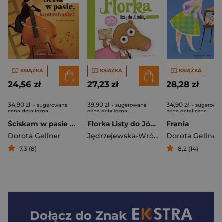
KSIĄŻKA
KSIĄŻKA
KSIĄŻKA
24,56 zł
27,23 zł
28,28 zł
34,90 zł
39,90 zł
34,90 zł
- sugerowana
- sugerowana
- sugerowa
cena detaliczna
cena detaliczna
cena detaliczna
Ściskam w pasie kontrabasie!
Florka Listy do Józefiny
Frania
Dorota Gellner
Jędrzejewska-Wróbel Roksana
Dorota Gellner
7,3 (8)
8,2 (14)
Dołącz do
Znak