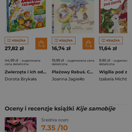
KSIĄŻKA
KSIĄŻKA
KSIĄŻKA
27,82 zł
16,74 zł
11,64 zł
44,99 zł
19,99 zł
9,90 zł
- sugerowana
- sugerowana cena
- sugerowana
cena detaliczna
detaliczna
detaliczna
Zwierzęta i ich odgłosy
Plażowy Rabuś. Czytam sobie. Poziom 3
Wigilia pod zi
Dorota Brykała
Joanna Jagiełło
Izabela Michta
Oceny i recenzje książki
Kije samobije
Średnia ocen:
7.35
/10