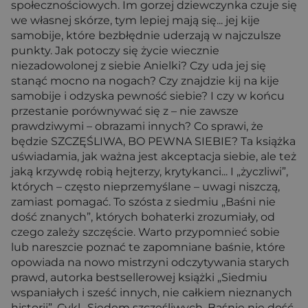
społecznościowych. Im gorzej dziewczynka czuje się
we własnej skórze, tym lepiej mają się... jej kije
samobije, które bezbłędnie uderzają w najczulsze
punkty. Jak potoczy się życie wiecznie
niezadowolonej z siebie Anielki? Czy uda jej się
stanąć mocno na nogach? Czy znajdzie kij na kije
samobije i odzyska pewność siebie? I czy w końcu
przestanie porównywać się z – nie zawsze
prawdziwymi – obrazami innych? Co sprawi, że
będzie SZCZĘŚLIWA, BO PEWNA SIEBIE? Ta książka
uświadamia, jak ważna jest akceptacja siebie, ale też
jaką krzywdę robią hejterzy, krytykanci... I „życzliwi”,
których – często nieprzemyślane – uwagi niszczą,
zamiast pomagać. To szósta z siedmiu „Baśni nie
dość znanych”, których bohaterki zrozumiały, od
czego zależy szczęście. Warto przypomnieć sobie
lub nareszcie poznać te zapomniane baśnie, które
opowiada na nowo mistrzyni odczytywania starych
prawd, autorka bestsellerowej książki „Siedmiu
wspaniałych i sześć innych, nie całkiem nieznanych
historii”. Cykl „Siedem szczęśliwych. Baśnie nie dość