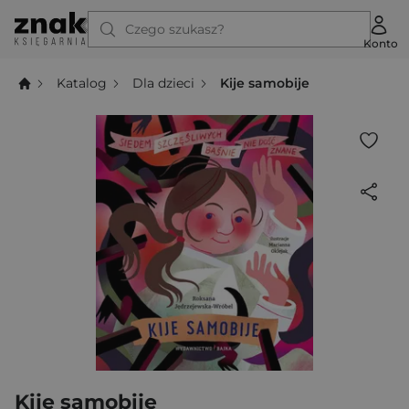
Czego szukasz?
Konto
Katalog
Dla dzieci
Kije samobije
Kije samobije