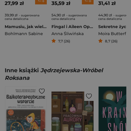
27,99 zł
35,59 zł
31,41 zł
39,99 zł
54,90 zł
44,90 zł
- sugerowana
- sugerowana
- sugerowa
cena detaliczna
cena detaliczna
cena detaliczna
Mamusiu, jak wielki jest świat?
Fingal i Aileen Opowieść o sile przyjaźni
Bohlmann Sabine
Anna Śliwińska
Moira Butterfie
7,7 (26)
8,7 (26)
Inne książki
Jędrzejewska-Wróbel
Roksana