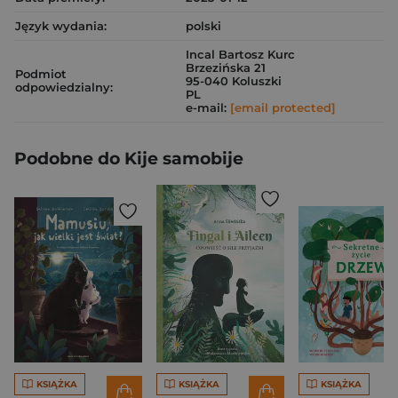
Język wydania:
polski
Incal Bartosz Kurc
Brzezińska 21
Podmiot
95-040 Koluszki
odpowiedzialny:
PL
e-mail:
[email protected]
Podobne do Kije samobije
KSIĄŻKA
KSIĄŻKA
KSIĄŻKA