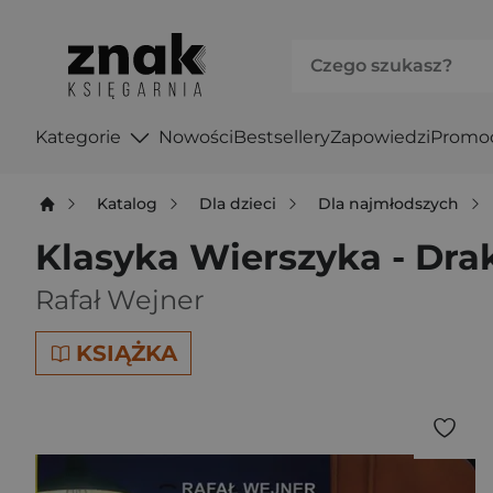
Kategorie
Nowości
Bestsellery
Zapowiedzi
Promo
Katalog
Dla dzieci
Dla najmłodszych
Klasyka Wierszyka - Dr
Rafał Wejner
KSIĄŻKA