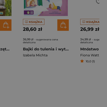
KSIĄŻKA
KSIĄŻKA
28,60 zł
26,99 zł
36,99 zł
34,99 zł
- sugerowana cena
- sugerowa
detaliczna
detaliczna
Poznajemy zwierzęta. Dzieci zwierząt LIWONA
Bajki do tulenia i wytchnienia
Izabela Michta
Fiona Watt
10,0 (1)