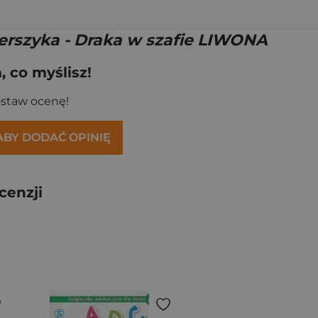
erszyka - Draka w szafie LIWONA
 co myślisz!
ostaw ocenę!
 ABY DODAĆ OPINIĘ
cenzji