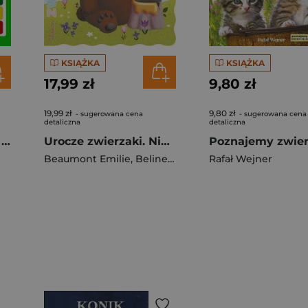
KSIĄŻKA
KSIĄŻKA
17,99 zł
9,80 zł
19,99 zł
9,80 zł
- sugerowana cena
- sugerowana cena
detaliczna
detaliczna
Dinozaury. Kolorowe paluszki
Urocze zwierzaki. Niedźwiadek
Beaumont Emilie
,
Belineau Nathalie
Rafał Wejner