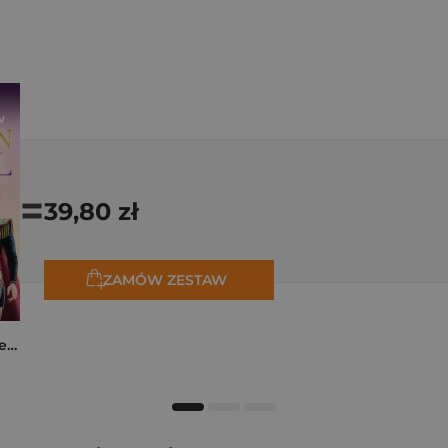
=
39,80 zł
ZAMÓW ZESTAW
K-popowe łowczynie demonów. Mój golden journal. Oficjalny dziennik