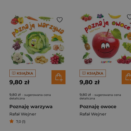
KSIĄŻKA
KSIĄŻKA
9,80 zł
9,80 zł
9,80 zł
9,80 zł
- sugerowana cena
- sugerowana cena
detaliczna
detaliczna
Poznaję warzywa
Poznaję owoce
Rafał Wejner
Rafał Wejner
7,0 (1)