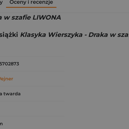
y
Oceny i recenzje
a w szafie LIWONA
siążki
Klasyka Wierszyka - Draka w sz
5702873
Wejner
a twarda
cm