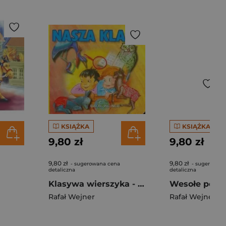
KSIĄŻKA
KSIĄŻKA
9,80 zł
9,80 zł
9,80 zł
9,80 zł
- sugerowana cena
- sugerowan
detaliczna
detaliczna
Klasywa wierszyka - Nasza klasa LIWONA
Rafał Wejner
Rafał Wejner