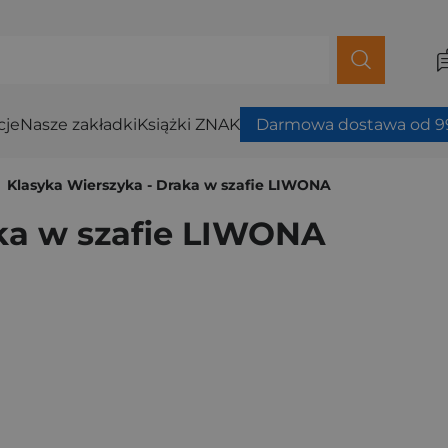
cje
Nasze zakładki
Książki ZNAK
Darmowa dostawa od 99
Klasyka Wierszyka - Draka w szafie LIWONA
aka w szafie LIWONA