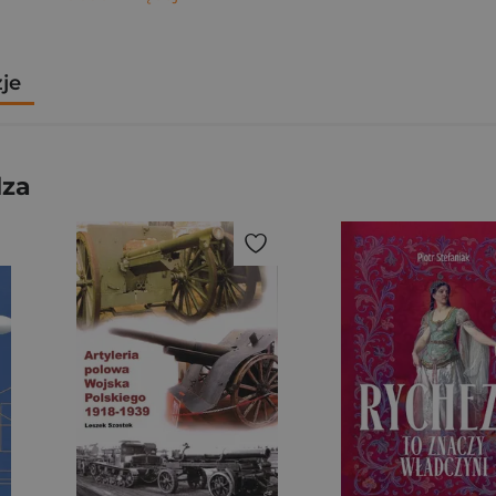
zje
dza