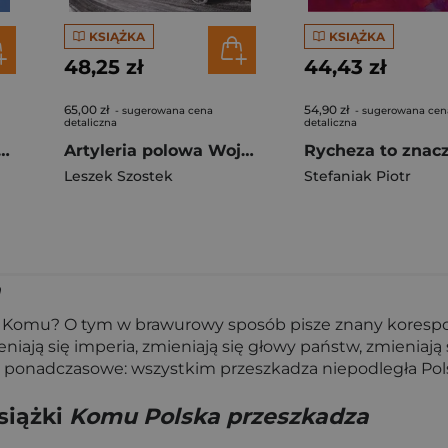
KSIĄŻKA
KSIĄŻKA
48,25 zł
44,43 zł
65,00 zł
54,90 zł
- sugerowana cena
- sugerowana cen
detaliczna
detaliczna
ć tapczanów Lwowa
Artyleria polowa Wojska Polskiego 1918-1939
Leszek Szostek
Stefaniak Piotr
a
? Komu? O tym w brawurowy sposób pisze znany koresponde
eniają się imperia, zmieniają się głowy państw, zmieniają
e i ponadczasowe: wszystkim przeszkadza niepodległa Po
siążki
Komu Polska przeszkadza