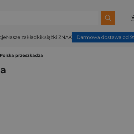
cje
Nasze zakładki
Książki ZNAK
Darmowa dostawa od 99
Polska przeszkadza
za