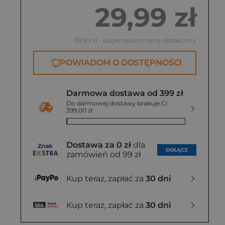
29,99 zł
39,99 zł
- sugerowana cena detaliczna
POWIADOM O DOSTĘPNOŚCI
Darmowa dostawa od 399 zł
Do darmowej dostawy brakuje Ci
399,00 zł
Dostawa za 0 zł
dla
DOŁĄCZ
zamówień od 99 zł
Kup teraz, zapłać za
30 dni
Kup teraz, zapłać za
30 dni