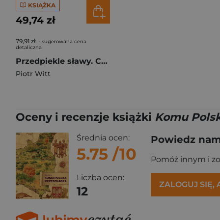
KSIĄŻKA
49,74 zł
79,91 zł
- sugerowana cena
detaliczna
Przedpiekle sławy. Chopin i jego Paryż wyd. 3
Piotr Witt
Oceny i recenzje książki
Komu Polsk
Średnia ocen:
Powiedz nam,
5.75
/10
Pomóż innym i z
Liczba ocen:
ZALOGUJ SIĘ,
12