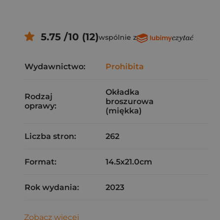
5.75 /10 (12)
wspólnie z
Wydawnictwo:
Prohibita
Okładka
Rodzaj
broszurowa
oprawy:
(miękka)
Liczba stron:
262
Format:
14.5x21.0cm
Rok wydania:
2023
Zobacz więcej