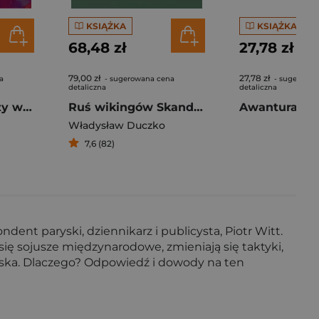
KSIĄŻKA
KSIĄŻKA
68,48 zł
27,78 zł
79,00 zł
27,78 zł
a
- sugerowana cena
- sugerowan
detaliczna
detaliczna
Rycheza to znaczy władczyni
Ruś wikingów Skandynawowie we wczesnośredniowiecznej Europie Wschodniej
Władysław Duczko
7,6 (82)
nt paryski, dziennikarz i publicysta, Piotr Witt.
 się sojusze międzynarodowe, zmieniają się taktyki,
lska. Dlaczego? Odpowiedź i dowody na ten