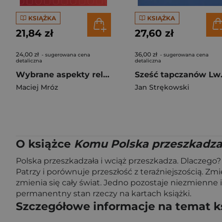
KSIĄŻKA
KSIĄŻKA
21,84 zł
27,60 zł
24,00 zł
36,00 zł
- sugerowana cena
- sugerowana cena
detaliczna
detaliczna
Wybrane aspekty relacji polsko-litewskich w latach 1991-2019 i ich wpływ na kondycję mniejszości
Sześ
Maciej Mróz
Jan Strękowski
O książce
Komu Polska przeszkadz
Polska przeszkadzała i wciąż przeszkadza. Dlaczego
Patrzy i porównuje przeszłość z teraźniejszością. Zmi
zmienia się cały świat. Jedno pozostaje niezmienn
permanentny stan rzeczy na kartach książki.
Szczegółowe informacje na temat k