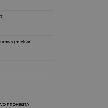
47
zurowa (miękka)
O PROHIBITA