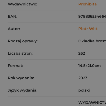
Wydawnictwo:
Prohibita
EAN:
97883655466
Autor:
Piotr Witt
Rodzaj oprawy:
Okładka bros
Liczba stron:
262
Format:
14.5x21.0cm
Rok wydania:
2023
Język wydania:
polski
WYDAWNICTW