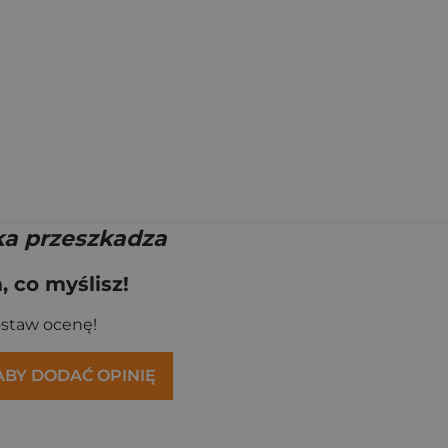
a przeszkadza
 co myślisz!
ostaw ocenę!
 ABY DODAĆ OPINIĘ