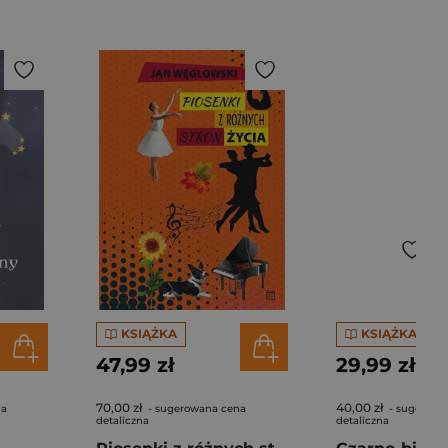
KSIĄŻKA
KSIĄŻKA
47,99 zł
29,99 zł
70,00 zł
40,00 zł
na
- sugerowana cena
- sugerowa
detaliczna
detaliczna