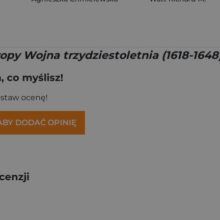
py Wojna trzydziestoletnia (1618-1648)
 co myślisz!
ostaw ocenę!
 ABY DODAĆ OPINIĘ
cenzji