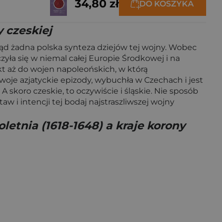
34,80 zł
DO KOSZYKA
 czeskiej
tąd żadna polska synteza dziejów tej wojny. Wobec
zyła się w niemal całej Europie Środkowej i na
kt aż do wojen napoleońskich, w którą
swoje azjatyckie epizody, wybuchła w Czechach i jest
skoro czeskie, to oczywiście i śląskie. Nie sposób
 i intencji tej bodaj najstraszliwszej wojny
etnia (1618-1648) a kraje korony