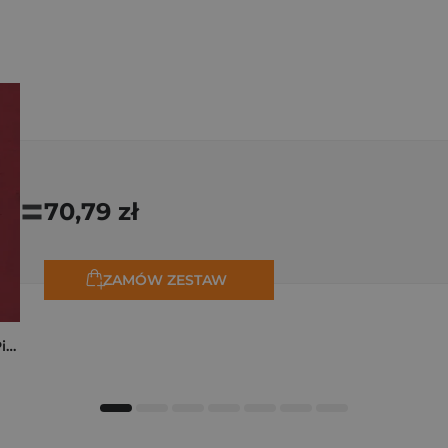
=
70,79 zł
ZAMÓW ZESTAW
Kryminalne dzieje Piastów. Mroczna historia dynastii