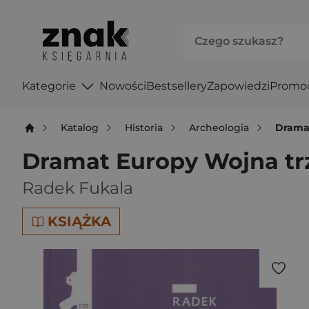
Kategorie
Nowości
Bestsellery
Zapowiedzi
Promo
Katalog
Historia
Archeologia
Dramat
Dramat Europy Wojna trzy
Radek Fukala
KSIĄŻKA