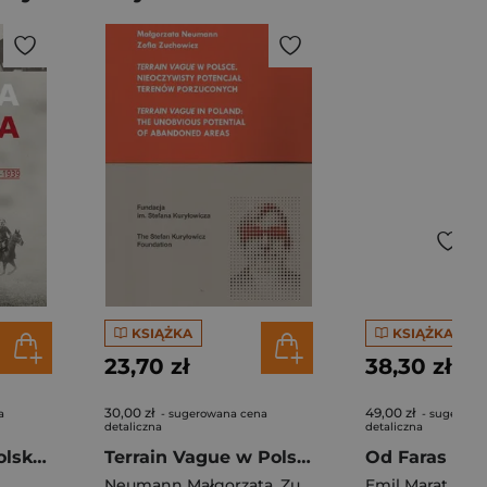
KSIĄŻKA
KSIĄŻKA
23,70 zł
38,30 zł
30,00 zł
49,00 zł
a
- sugerowana cena
- sugerowa
detaliczna
detaliczna
Gorzka chwała Polska i jej los 1918-1939
Terrain Vague w Polsce Nieoczy
Neumann Małgorzata
,
Zuchowicz Zofia
Emil Marat