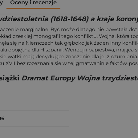
y
Oceny i recenzje
ziestoletnia (1618-1648) a kraje korony
znaczenie marginalne. Być może dlatego nie powstała do
kład czeskiej monografii tego konfliktu. Wojna, która toc
ęła się na Niemczech tak głęboko jak żaden inny konfli
ała obojętna dla Hiszpanii, Wenecji i papiestwa, mająca 
 wątki mają decydujące znaczenie dla jej zrozumienia. A 
VII bez rozeznania się w tej gmatwaninie faktów, postaw
siążki
Dramat Europy Wojna trzydziestol
96