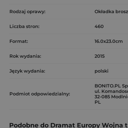
Rodzaj oprawy:
Okładka bros
Liczba stron:
460
Format:
16.0x23.0cm
Rok wydania:
2015
Język wydania:
polski
BONITO.PL Sp. 
ul. Komandos
Podmiot odpowiedzialny:
32-085 Modlni
PL
Podobne do Dramat Europy Wojna trzy