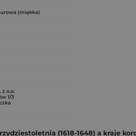
zurowa (miękka)
z o.o.
ów 1/3
czka
dziestoletnia (1618-1648) a kraje kor