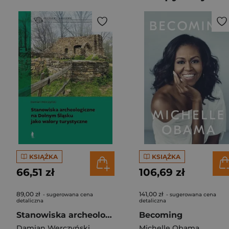
KSIĄŻKA
KSIĄŻKA
66,51 zł
106,69 zł
89,00 zł
141,00 zł
- sugerowana cena
- sugerowana cena
detaliczna
detaliczna
Stanowiska archeologiczne na Dolnym Śląsku...
Becoming
Damian Werczyński
Michelle Obama