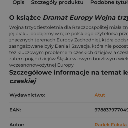
Opis
Szczegóły produktu
Podobne tytuł
O książce
Dramat Europy Wojna trzyd
Wojna trzydziestoletnia dla Rzeczpospolitej miała 
jej braku, oddajemy w ręce polskiego czytelnika prze
znacznych terenach Europy Zachodniej, która odcisn
zaangażowane były Dania i Szwecja, która nie pozost
też kluczowym problemem czeskich dziejów, a czeskie
zatem pojąć dziejów Śląska w owym burzliwym wieku X
wczesnonowożytnej Europy.
Szczegółowe informacje na temat k
czeskiej
Wydawnictwo:
Atut
EAN:
97883797704
Autor:
Radek Fukala