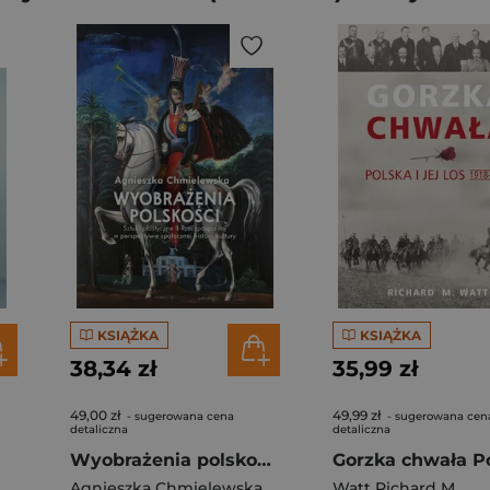
KSIĄŻKA
KSIĄŻKA
38,34 zł
35,99 zł
49,00 zł
49,99 zł
- sugerowana cena
- sugerowana cen
detaliczna
detaliczna
Wyobrażenia polskości. Sztuki plastyczne II Rzeczpospolitej w perspektywie społecznej historii kultu
Agnieszka Chmielewska
Watt Richard M.