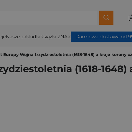
cje
Nasze zakładki
Książki ZNAK
Darmowa dostawa od 99
 Europy Wojna trzydziestoletnia (1618-1648) a kraje korony cz
dziestoletnia (1618-1648) 