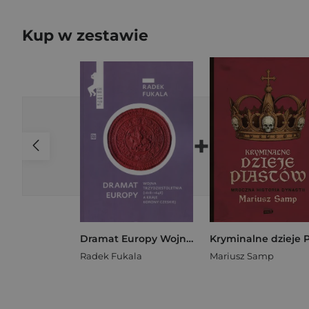
Kup w zestawie
+
Dramat Europy Wojna trzydziestoletnia (1618-1648) a kraje korony czeskiej
Radek Fukala
Mariusz Samp