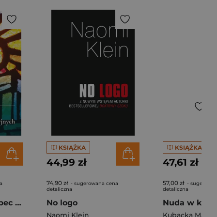
KSIĄŻKA
KSIĄŻKA
44,99 zł
47,61 zł
74,90 zł
57,00 zł
a
- sugerowana cena
- sugerowa
detaliczna
detaliczna
Młody ksiądz wobec wyzwań komunikacyjnych
No logo
Naomi Klein
Kubacka Małgo