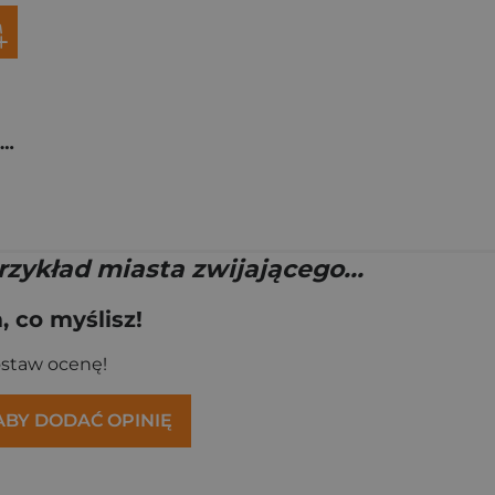
Białystok. Od dynamicznego rozwoju ludności do zapaści demograficznej (1946-2022)
rzykład miasta zwijającego...
 co myślisz!
ostaw ocenę!
 ABY DODAĆ OPINIĘ