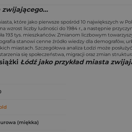
 zwijającego...
iasta, które jako pierwsze spośród 10 największych w Pol
a wzrost liczby ludności do 1984 r., a następnie przyc
ciła 193 tys. mieszkańców. Zmianom liczbowym towarzyszył
ografia stanowi cenne źródło wiedzy dla demografów, ur
ch miastach. Szczegółowa analiza Łodzi może posłużyć j
starzenia się społeczeństwa, migracji oraz zmian struktu
siążki
Łódź jako przykład miasta zwijaj
0
old
zurowa (miękka)