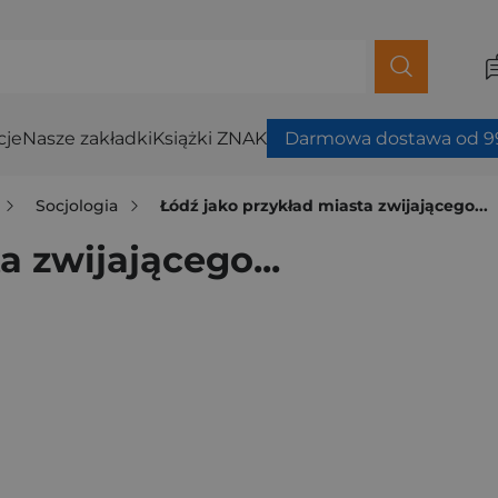
cje
Nasze zakładki
Książki ZNAK
Darmowa dostawa od 99
Socjologia
Łódź jako przykład miasta zwijającego...
a zwijającego...