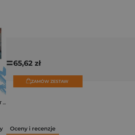
=
65,62 zł
ZAMÓW ZESTAW
Pakiet zakładek ART Monet
y
Oceny i recenzje