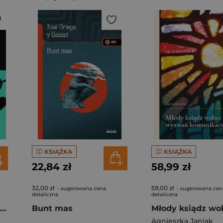
KSIĄŻKA
KSIĄŻKA
22,84 zł
58,99 zł
32,00 zł
59,00 zł
- sugerowana cena
- sugerowana cen
detaliczna
detaliczna
Nowoczesność na haju. Kapitalizm, mieszczaństwo i użytek z narkotyków
Bunt mas
Agnieszka Janiak