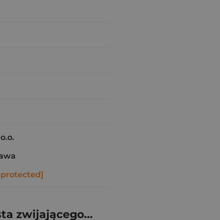
o.o.
zawa
 protected]
a zwijającego...