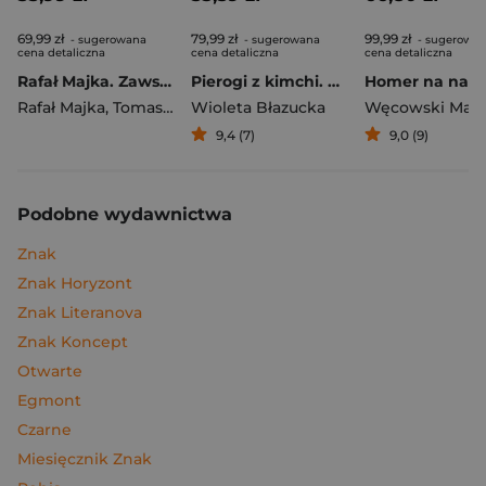
69,99 zł
79,99 zł
99,99 zł
- sugerowana
- sugerowana
- sugerowa
cena detaliczna
cena detaliczna
cena detaliczna
Rafał Majka. Zawsze z przodu. Rozmawia Tomasz Kalemba - książka z autografem
Pierogi z kimchi. Moje ulubione azjatyckie przepisy
Rafał Majka
,
Tomasz Kalemba
Wioleta Błazucka
Węcowski Mar
9,4 (7)
9,0 (9)
Podobne wydawnictwa
Znak
Znak Horyzont
Znak Literanova
Znak Koncept
Otwarte
Egmont
Czarne
Miesięcznik Znak