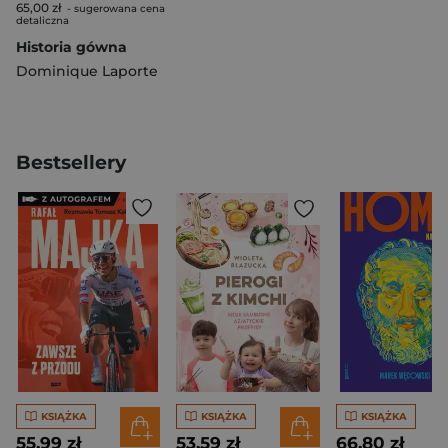
65,00 zł
- sugerowana cena
detaliczna
Historia gówna
Dominique Laporte
Bestsellery
KSIĄŻKA
KSIĄŻKA
KSIĄŻKA
55,99 zł
53,59 zł
66,80 zł