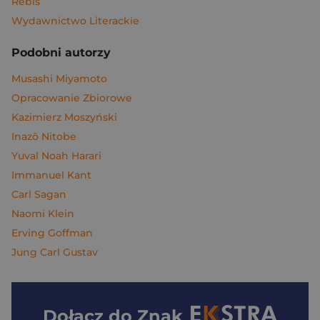
Rebis
Wydawnictwo Literackie
Podobni autorzy
Musashi Miyamoto
Opracowanie Zbiorowe
Kazimierz Moszyński
Inazō Nitobe
Yuval Noah Harari
Immanuel Kant
Carl Sagan
Naomi Klein
Erving Goffman
Jung Carl Gustav
Dołącz do
Znak