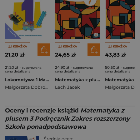
KSIĄŻKA
KSIĄŻKA
KSIĄŻKA
21,20 zł
24,65 zł
43,83 zł
21,20 zł
24,90 zł
50,50 zł
- sugerowana
- sugerowana
- sugerowa
cena detaliczna
cena detaliczna
cena detaliczna
Lokomotywa 1 Matematyka Ćwiczenia cz 1 EDYCJA 2026
Matematyka z plusem ćwiczenia podstawowe dla klasy 7 szkoła podstawowa EDYCJA 2026
Małgorzata Dobrowolska
Lech Jacek
,
Agnieszka Szulc
Oceny i recenzje książki
Matematyka z
plusem 3 Podręcznik Zakres rozszerzony
Szkoła ponadpodstawowa
Średnia ocen: