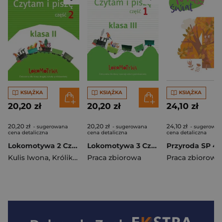
KSIĄŻKA
KSIĄŻKA
KSIĄŻKA
20,20 zł
20,20 zł
24,10 zł
20,20 zł
20,20 zł
24,10 zł
- sugerowana
- sugerowana
- sugerowan
cena detaliczna
cena detaliczna
cena detaliczna
Lokomotywa 2 Czytam i piszę Ćwiczenia Część 2 Szkoła podstawowa
Lokomotywa 3 Czytam i piszę Część 1 Ćwiczenia Szkoła podstawowa
Kulis Iwona
,
Królikowska-Czarnota Katarzyna
Praca zbiorowa
Praca zbiorowa
,
Pasternak Ma