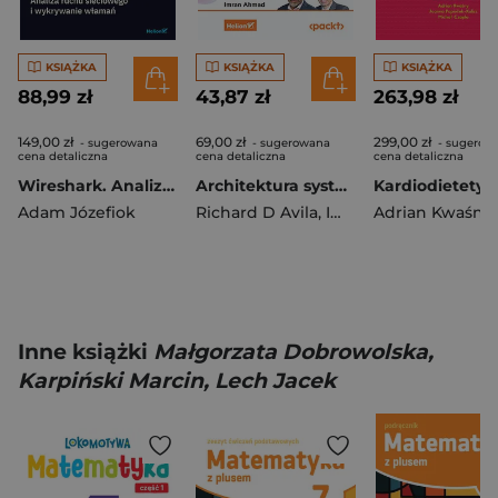
KSIĄŻKA
KSIĄŻKA
KSIĄŻKA
88,99 zł
43,87 zł
263,98 zł
149,00 zł
69,00 zł
299,00 zł
- sugerowana
- sugerowana
- sugerow
cena detaliczna
cena detaliczna
cena detaliczna
Wireshark. Analiza ruchu sieciowego i wykrywanie włamań
Architektura systemów AI. Projektowanie skalowalnego i niezawodnego oprogramowania
Kardiodietetyk
Adam Józefiok
Richard D Avila
,
Imran Ahmad
Adrian Kwaśny
Inne książki
Małgorzata Dobrowolska,
Karpiński Marcin, Lech Jacek