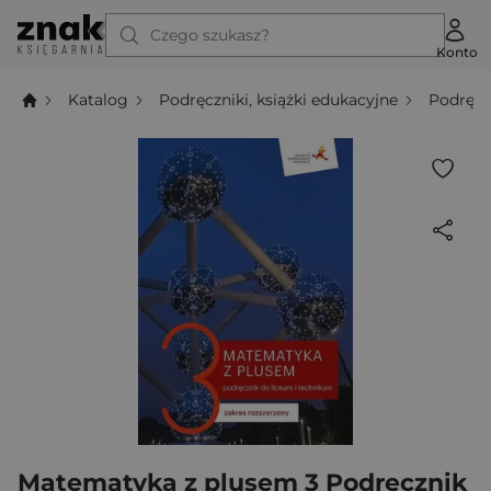
Czego szukasz?
Konto
Katalog
Podręczniki, książki edukacyjne
Podręcz
Matematyka z plusem 3 Podręcznik