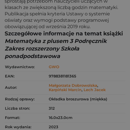
sprostają potrzebom nauczycieli uczących w
klasach ze zwiększoną liczbą godzin matematyki.
Publikacja spełnia kryteria Ustawy o systemie
oświaty oraz wymogi podstawy programowej
obowiązującej od września 2019 roku.
Szczegółowe informacje na temat książki
Matematyka z plusem 3 Podręcznik
Zakres rozszerzony Szkoła
ponadpodstawowa
Wydawnictwo:
GWO
EAN:
9788381181365
Małgorzata Dobrowolska
,
Autor:
Karpiński Marcin
,
Lech Jacek
Rodzaj oprawy:
Okładka broszurowa (miękka)
Liczba stron:
312
Format:
16.0x23.0cm
Rok wydania:
2023