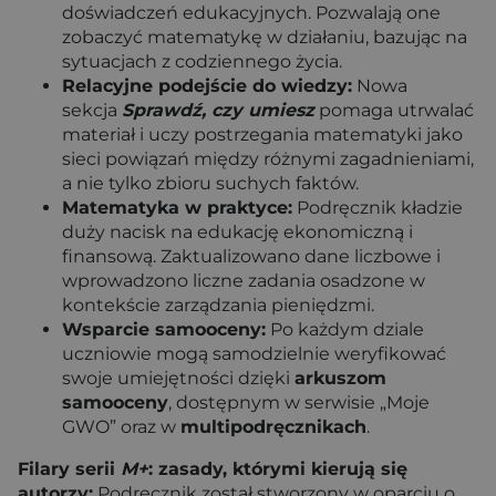
doświadczeń edukacyjnych. Pozwalają one
zobaczyć matematykę w działaniu, bazując na
sytuacjach z codziennego życia.
Relacyjne podejście do wiedzy:
Nowa
sekcja
Sprawdź, czy umiesz
pomaga utrwalać
materiał i uczy postrzegania matematyki jako
sieci powiązań między różnymi zagadnieniami,
a nie tylko zbioru suchych faktów.
Matematyka w praktyce:
Podręcznik kładzie
duży nacisk na edukację ekonomiczną i
finansową. Zaktualizowano dane liczbowe i
wprowadzono liczne zadania osadzone w
kontekście zarządzania pieniędzmi.
Wsparcie samooceny:
Po każdym dziale
uczniowie mogą samodzielnie weryfikować
swoje umiejętności dzięki
arkuszom
samooceny
, dostępnym w serwisie „Moje
GWO” oraz w
multipodręcznikach
.
Filary serii
M+
: zasady, którymi kierują się
autorzy:
Podręcznik został stworzony w oparciu o