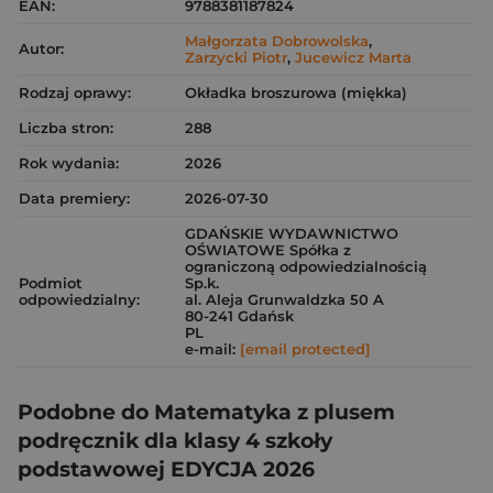
EAN:
9788381187824
Małgorzata Dobrowolska
,
Autor:
Zarzycki Piotr
,
Jucewicz Marta
Rodzaj oprawy:
Okładka broszurowa (miękka)
Liczba stron:
288
Rok wydania:
2026
Data premiery:
2026-07-30
GDAŃSKIE WYDAWNICTWO
OŚWIATOWE Spółka z
ograniczoną odpowiedzialnością
Podmiot
Sp.k.
odpowiedzialny:
al. Aleja Grunwaldzka 50 A
80-241 Gdańsk
PL
e-mail:
[email protected]
Podobne do Matematyka z plusem
podręcznik dla klasy 4 szkoły
podstawowej EDYCJA 2026