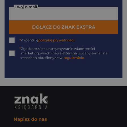
Twój e-mail
DOŁĄCZ DO ZNAK EKSTRA
*
Akceptuję
politykę prywatności
*
Zgadzam się na otrzymywanie wiadomości
marketingowych (newsletter) na podany
e-mail
na
zasadach określonych w
regulaminie
.
Napisz do nas