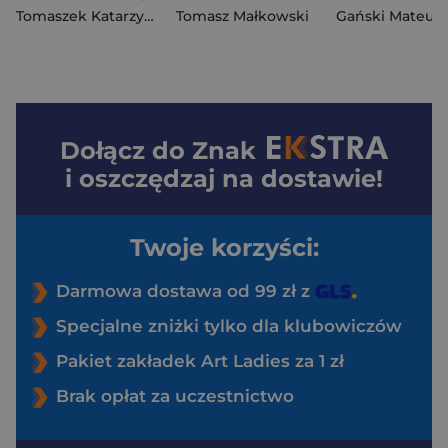
Tomaszek Katarzyna
Tomasz Małkowski
Gański Mateusz
Dołącz do
Znak
i oszczędzaj na dostawie!
Twoje korzyści:
Darmowa dostawa od 99 zł z
Specjalne zniżki tylko dla klubowiczów
Pakiet zakładek Art Ladies za 1 zł
Brak opłat za uczestnictwo