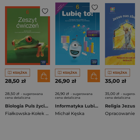
KSIĄŻKA
KSIĄŻKA
KSIĄŻKA
28,50 zł
26,90 zł
35,00 zł
28,50 zł
26,90 zł
35,00 zł
- sugerowana
- sugerowana
- sugerowa
cena detaliczna
cena detaliczna
cena detaliczna
Biologia Puls życia zeszyt ćwiczeń dla klasy 6 szkoły podstawowej EDYCJA 2025-2027
Informatyka Lubię to! podręcznik dla klasy 6 szkoły podstawowej EDYCJA 2025-2027
Fiałkowska-Kołek Magdalena
Michał Kęska
,
Gębica Sławomir
,
Siwik Agnie