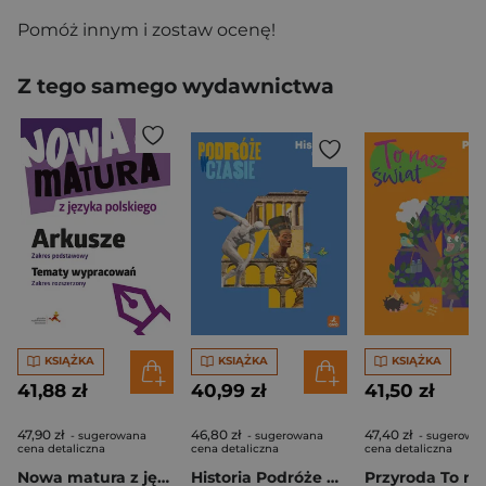
Pomóż innym i zostaw ocenę!
Z tego samego wydawnictwa
KSIĄŻKA
KSIĄŻKA
KSIĄŻKA
41,88 zł
40,99 zł
41,50 zł
47,90 zł
46,80 zł
47,40 zł
- sugerowana
- sugerowana
- sugerowa
cena detaliczna
cena detaliczna
cena detaliczna
Nowa matura z języka polskiego Arkusze zakres podstawowy Tematy wypracowań zakres rozszerzony podstawa programowa 2024
Historia Podróże w czasie podręcznik dla klasy 4 szkoły podstawowej EDYCJA 2026