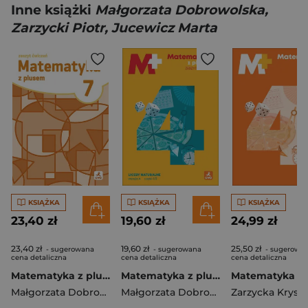
Inne książki
Małgorzata Dobrowolska,
Zarzycki Piotr, Jucewicz Marta
KSIĄŻKA
KSIĄŻKA
KSIĄŻKA
23,40 zł
19,60 zł
24,99 zł
23,40 zł
19,60 zł
25,50 zł
- sugerowana
- sugerowana
- sugerowa
cena detaliczna
cena detaliczna
cena detaliczna
Matematyka z plusem ćwiczenia dla klasy 7 szkoła podstawowa EDYCJA 2026
Matematyka z plusem ćwiczenia Liczby naturalne wersja A dla klasy 4 szkoły podstawowej EDYCJA 2026
Małgorzata Dobrowolska
Małgorzata Dobrowolska
Zarzycka Kryst
,
Zarzycki Pio