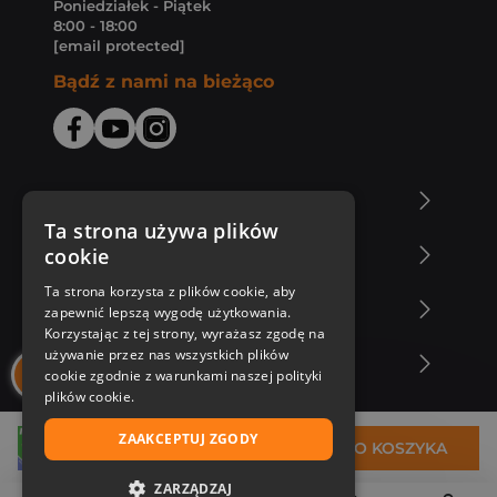
Poniedziałek - Piątek
8:00 - 18:00
[email protected]
Bądź z nami na bieżąco
O Księgarni Znak
Ta strona używa plików
cookie
Zakupy u nas
Ta strona korzysta z plików cookie, aby
Nasza oferta
zapewnić lepszą wygodę użytkowania.
Korzystając z tej strony, wyrażasz zgodę na
używanie przez nas wszystkich plików
Nasi autorzy
cookie zgodnie z warunkami naszej polityki
plików cookie.
ZAAKCEPTUJ ZGODY
43,31 zł
DO KOSZYKA
ZARZĄDZAJ