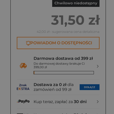
Chwilowo niedostępny
31,50 zł
42,00 zł
- sugerowana cena detaliczna
POWIADOM O DOSTĘPNOŚCI
Darmowa dostawa od 399 zł
Do darmowej dostawy brakuje Ci
399,00 zł
Dostawa za 0 zł
dla
DOŁĄCZ
zamówień od 99 zł
Kup teraz, zapłać za
30 dni