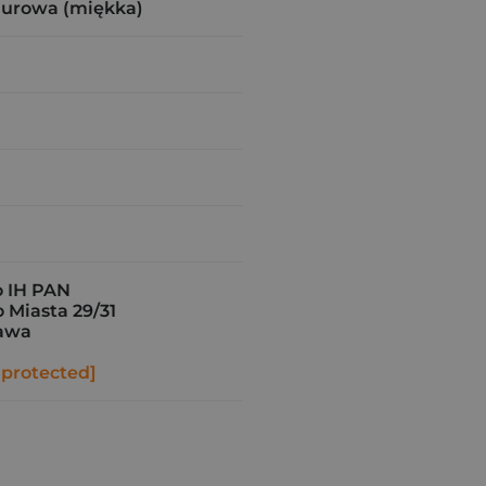
zurowa (miękka)
 IH PAN
 Miasta 29/31
awa
 protected]