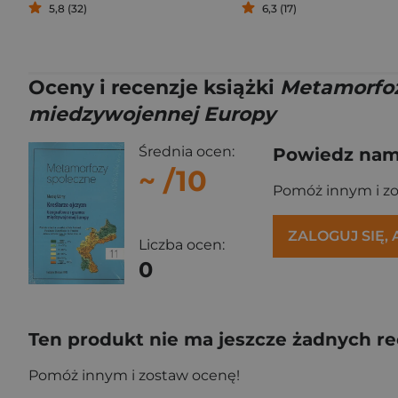
5,8 (32)
6,3 (17)
Oceny i recenzje książki
Metamorfozy
miedzywojennej Europy
Średnia ocen:
Powiedz nam,
~
/10
Pomóż innym i z
ZALOGUJ SIĘ,
Liczba ocen:
0
Ten produkt nie ma jeszcze żadnych re
Pomóż innym i zostaw ocenę!