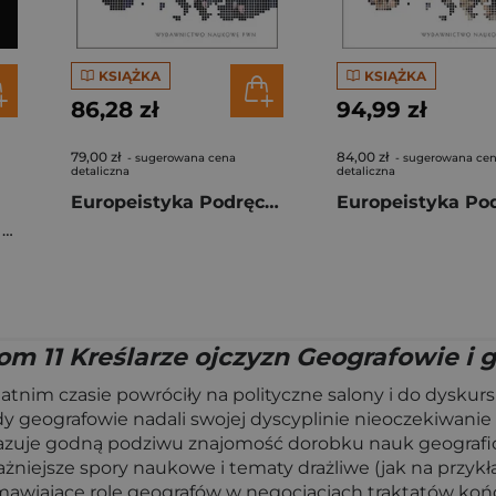
KSIĄŻKA
KSIĄŻKA
86,28 zł
94,99 zł
79,00 zł
84,00 zł
- sugerowana cena
- sugerowana ce
detaliczna
detaliczna
Europeistyka Podręcznik akademicki Tom 1
y
,
Pearce Fred
m 11 Kreślarze ojczyzn Geografowie i 
tatnim czasie powróciły na polityczne salony i do dyskur
y geografowie nadali swojej dyscyplinie nieoczekiwani
kazuje godną podziwu znajomość dorobku nauk geografi
ażniejsze spory naukowe i tematy drażliwe (jak na przykł
omawiające rolę geografów w negocjacjach traktatów ko