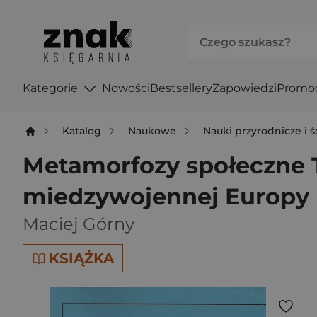
Kategorie
Nowości
Bestsellery
Zapowiedzi
Promo
Katalog
Naukowe
Nauki przyrodnicze i ś
Metamorfozy społeczne T
miedzywojennej Europy
Maciej Górny
KSIĄŻKA