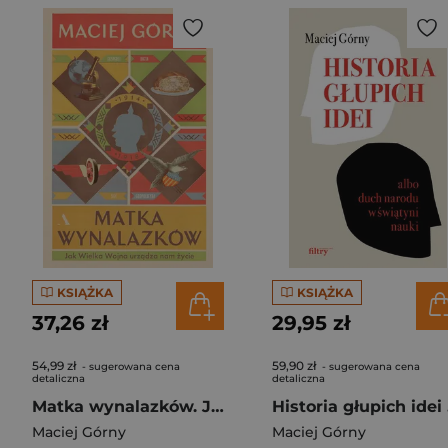
KSIĄŻKA
KSIĄŻKA
37,26 zł
29,95 zł
54,99 zł
59,90 zł
- sugerowana cena
- sugerowana cena
detaliczna
detaliczna
Matka wynalazków. Jak Wielka Wojna urządza nam życie
Hist
Maciej Górny
Maciej Górny