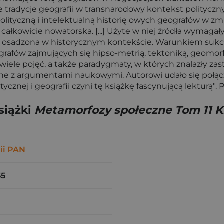
we tradycje geografii w transnarodowy kontekst politycz
polityczną i intelektualną historię owych geografów w 
łkowicie nowatorska. [...] Użyte w niej źródła wymagały
tać osadzona w historycznym kontekście. Warunkiem sukc
afów zajmujących się hipso-metrią, tektoniką, geomorf
 wiele pojęć, a także paradygmaty, w których znalazły za
zane z argumentami naukowymi. Autorowi udało się połąc
itycznej i geografii czyni tę książkę fascynującą lekturą
siążki
Metamorfozy społeczne Tom 11 Kr
rii PAN
55