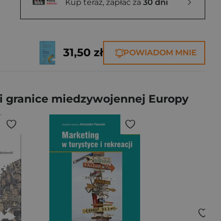
Kup teraz, zapłać za
30 dni
31,50 zł
POWIADOM MNIE
i granice miedzywojennej Europy