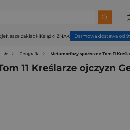
cje
Nasze zakładki
Książki ZNAK
Darmowa dostawa od 99
cisłe
Geografia
Metamorfozy społeczne Tom 11 Kreślar
om 11 Kreślarze ojczyzn Ge