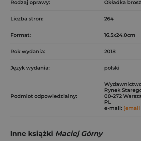
Rodzaj oprawy:
Okładka bros
Liczba stron:
264
Format:
16.5x24.0cm
Rok wydania:
2018
Język wydania:
polski
Wydawnictwo
Rynek Starego
Podmiot odpowiedzialny:
00-272 Warsz
PL
e-mail:
[email
Inne książki
Maciej Górny