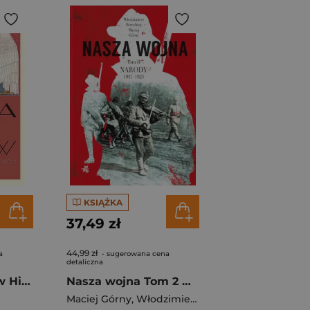
KSIĄŻKA
37,49 zł
44,99 zł
a
- sugerowana cena
detaliczna
Polska bez cudów Historia dla dorosłych
Nasza wojna Tom 2 Narody 1917-1923
Maciej Górny
,
Włodzimierz Borodziej