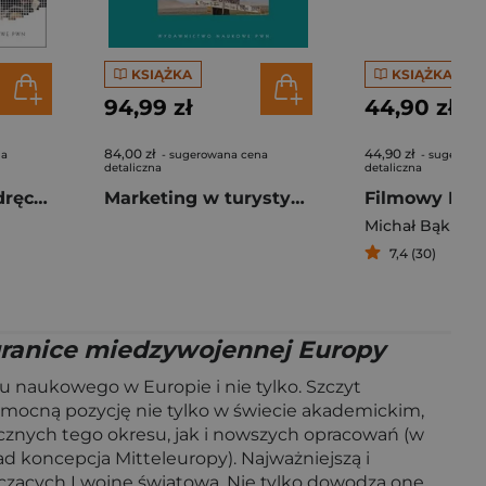
KSIĄŻKA
KSIĄŻKA
94,99 zł
44,90 zł
84,00 zł
44,90 zł
na
- sugerowana cena
- sugerowa
detaliczna
detaliczna
Europeistyka Podręcznik akademicki Tom 2
Marketing w turystyce i rekreacji
Filmowy Par
Michał Bąk
7,4 (30)
granice miedzywojennej Europy
su naukowego w Europie i nie tylko. Szczyt
e mocną pozycję nie tylko w świecie akademickim,
cznych tego okresu, jak i nowszych opracowań (w
ad koncepcja Mitteleuropy). Najważniejszą i
ńczących I wojnę światową. Nie tylko dowodzą one