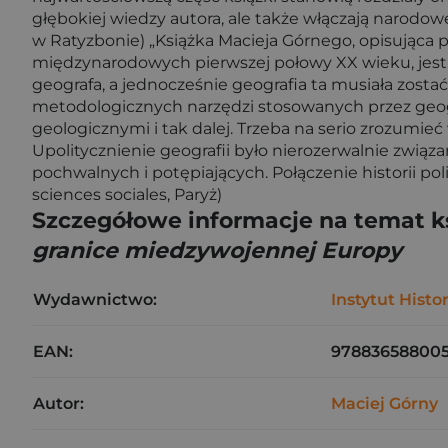
głębokiej wiedzy autora, ale także włączają narodo
w Ratyzbonie) „Książka Macieja Górnego, opisująca 
międzynarodowych pierwszej połowy XX wieku, jest ca
geografa, a jednocześnie geografia ta musiała zos
metodologicznych narzędzi stosowanych przez geogr
geologicznymi i tak dalej. Trzeba na serio zrozumieć
Upolitycznienie geografii było nierozerwalnie zwią
pochwalnych i potępiających. Połączenie historii pol
sciences sociales, Paryż)
Szczegółowe informacje na temat k
granice miedzywojennej Europy
Wydawnictwo:
Instytut Histo
EAN:
97883658800
Autor:
Maciej Górny