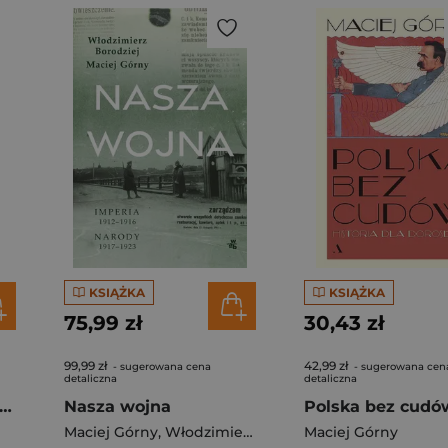
KSIĄŻKA
KSIĄŻKA
75,99 zł
30,43 zł
99,99 zł
42,99 zł
- sugerowana cena
- sugerowana cen
detaliczna
detaliczna
oria głupich idei albo duch narodu w świątyni nauki
Nasza wojna
Maciej Górny
,
Włodzimierz Borodziej
Maciej Górny