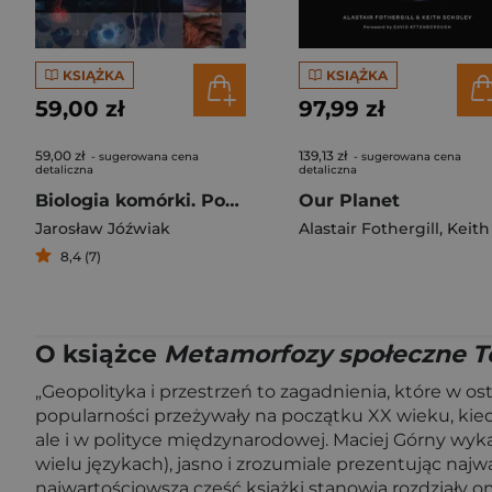
KSIĄŻKA
KSIĄŻKA
59,00 zł
97,99 zł
59,00 zł
139,13 zł
- sugerowana cena
- sugerowana cena
detaliczna
detaliczna
Biologia komórki. Podręcznik dla studentów uczelni medycznych
Our Planet
Jarosław Jóźwiak
Alastair Fothergill
,
Keith Schole
8,4 (7)
O książce
Metamorfozy społeczne To
„Geopolityka i przestrzeń to zagadnienia, które w os
popularności przeżywały na początku XX wieku, kied
ale i w polityce międzynarodowej. Maciej Górny wy
wielu językach), jasno i zrozumiale prezentując najw
najwartościowszą część książki stanowią rozdziały 