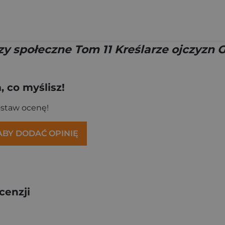
 społeczne Tom 11 Kreślarze ojczyzn G
 co myślisz!
ostaw ocenę!
 ABY DODAĆ OPINIĘ
cenzji