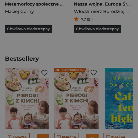
Metamorfozy społeczne Tom 11 Kreślarze ojczyzn Geografowie i granice miedzywojennej Europy
Nasza wojna. Europa Środkowo-Wschodnia 1912-1916. Tom I. Imperia
Maciej Górny
Włodzimierz Borodziej
,
Maci
7,7 (91)
Chwilowo niedostępny
Chwilowo niedostępny
Bestsellery
KSIĄŻKA
KSIĄŻKA
KSIĄŻKA