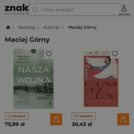
Czego szukasz?
Konto
Katalog
Autorzy
Maciej Górny
Maciej Górny
KSIĄŻKA
KSIĄŻKA
75,99 zł
30,43 zł