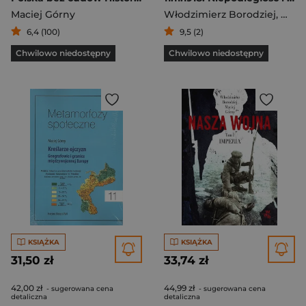
Maciej Górny
Włodzimierz Borodziej
,
Maci
6,4 (100)
9,5 (2)
Chwilowo niedostępny
Chwilowo niedostępny
KSIĄŻKA
KSIĄŻKA
31,50 zł
33,74 zł
42,00 zł
44,99 zł
- sugerowana cena
- sugerowana cena
detaliczna
detaliczna