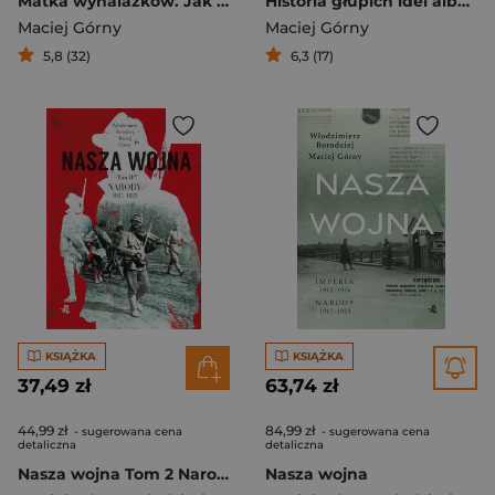
Matka wynalazków. Jak Wielka Wojna urządza nam życie
Historia głupich idei albo duch narodu w świątyni nauki
Maciej Górny
Maciej Górny
5,8 (32)
6,3 (17)
KSIĄŻKA
KSIĄŻKA
37,49 zł
63,74 zł
44,99 zł
84,99 zł
- sugerowana cena
- sugerowana cena
detaliczna
detaliczna
Nasza wojna Tom 2 Narody 1917-1923
Nasza wojna