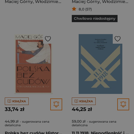
Maciej Górny
,
Włodzimierz Borodziej
Maciej Górny
,
Włodzimierz Borodziej
8,0 (57)
Chwilowo niedostępny
KSIĄŻKA
KSIĄŻKA
33,74 zł
44,25 zł
44,99 zł
59,00 zł
- sugerowana cena
- sugerowana cena
detaliczna
detaliczna
Polska bez cudów Historia dla dorosłych
11.11.1918. Niepodległość i pamięć w Europie Środkowej