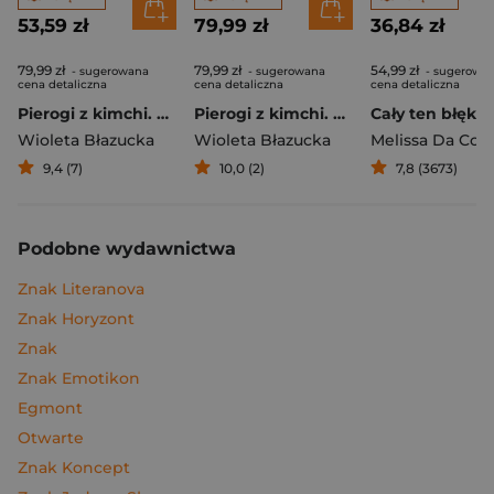
53,59 zł
79,99 zł
36,84 zł
79,99 zł
79,99 zł
54,99 zł
- sugerowana
- sugerowana
- sugerowa
cena detaliczna
cena detaliczna
cena detaliczna
Pierogi z kimchi. Moje ulubione azjatyckie przepisy
Pierogi z kimchi. Moje ulubione azjatyckie przepisy - książka z autografem
Cały ten błękit
Wioleta Błazucka
Wioleta Błazucka
Melissa Da Cos
9,4 (7)
10,0 (2)
7,8 (3673)
Podobne wydawnictwa
Znak Literanova
Znak Horyzont
Znak
Znak Emotikon
Egmont
Otwarte
Znak Koncept