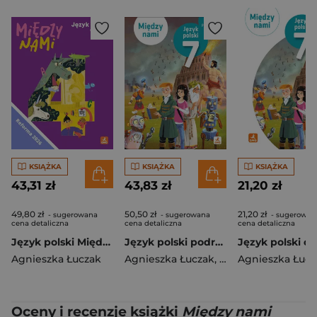
KSIĄŻKA
KSIĄŻKA
KSIĄŻKA
43,31 zł
43,83 zł
21,20 zł
49,80 zł
50,50 zł
21,20 zł
- sugerowana
- sugerowana
- sugerowan
cena detaliczna
cena detaliczna
cena detaliczna
Język polski Między nami podręcznik dla klasy 4 szkoły podstawowej EDYCJA 2026
Język polski podręcznik dla klasy 7 Między nami EDYCJA 2026
Agnieszka Łuczak
Agnieszka Łuczak
,
Agnieszka Suchow
Agnieszka Łucz
Oceny i recenzje książki
Między nami