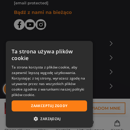
[email protected]
Bądź z nami na bieżąco
O Księgarni Znak
Ta strona używa plików
cookie
Zakupy u nas
Ta strona korzysta z plików cookie, aby
Nasza oferta
zapewnić lepszą wygodę użytkowania.
Korzystając z tej strony, wyrażasz zgodę na
używanie przez nas wszystkich plików
Nasi autorzy
cookie zgodnie z warunkami naszej polityki
plików cookie.
ZAAKCEPTUJ ZGODY
9,38 zł
POWIADOM MNIE
ZARZĄDZAJ