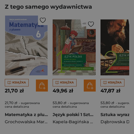
Z tego samego wydawnictwa
KSIĄŻKA
KSIĄŻKA
KSIĄŻKA
21,70 zł
49,96 zł
47,87 zł
21,70 zł
53,80 zł
53,80 zł
- sugerowana
- sugerowana
- sugerowa
cena detaliczna
cena detaliczna
cena detaliczna
Matematyka z plusem 6 Lekcje powtórzeniowe Szkoła podstawowa
Język polski 1 Sztuka wyrazu Podręcznik Część 1. Zakres podstawowy i rozszerzony Szkoła ponadpodstawowa
Grochowalska Marzenna
Kapela-Bagińska Beata
,
Zaporowicz J