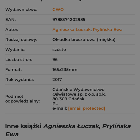
Wydawnictwo:
GWO
EAN:
9788374202985
Autor:
Agnieszka Łuczak
,
Prylińska Ewa
Rodzaj oprawy:
Okładka broszurowa (miękka)
Wydanie:
szóste
Liczba stron:
96
Format:
165x235mm
Rok wydania:
2017
Gdańskie Wydawnictwo
Oświatowe sp. z o.o. sp.k.
Podmiot
80-309 Gdańsk
odpowiedzialny:
PL
e-mail:
[email protected]
Inne książki
Agnieszka Łuczak, Prylińska
Ewa