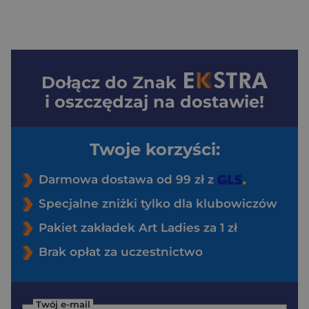
Dołącz do
Znak
i oszczędzaj na dostawie!
Twoje korzyści:
Darmowa dostawa od 99 zł z
Specjalne zniżki tylko dla klubowiczów
Pakiet zakładek Art Ladies za 1 zł
Brak opłat za uczestnictwo
Twój e-mail