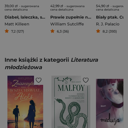
39,00 zł
42,99 zł
54,90 zł
- sugerowana
- sugerowana
- sugerowa
cena detaliczna
cena detaliczna
cena detaliczna
Diabeł, laleczka, szpieg
Prawie zupełnie nikt
Matt Killeen
William Sutcliffe
R. J. Palacio
7,2 (127)
6,3 (36)
8,2 (393)
Inne książki z kategorii
Literatura
młodzieżowa