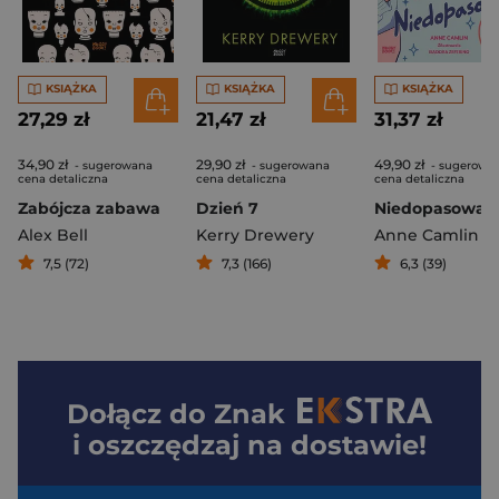
KSIĄŻKA
KSIĄŻKA
KSIĄŻKA
27,29 zł
21,47 zł
31,37 zł
34,90 zł
29,90 zł
49,90 zł
- sugerowana
- sugerowana
- sugerowa
cena detaliczna
cena detaliczna
cena detaliczna
Zabójcza zabawa
Dzień 7
Niedopasowan
Alex Bell
Kerry Drewery
Anne Camlin
7,5 (72)
7,3 (166)
6,3 (39)
Dołącz do
Znak
i oszczędzaj na dostawie!