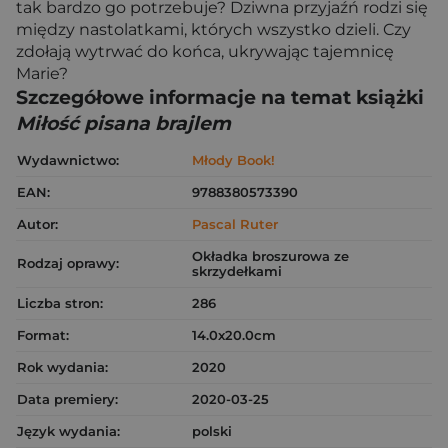
tak bardzo go potrzebuje? Dziwna przyjaźń rodzi się
między nastolatkami, których wszystko dzieli. Czy
zdołają wytrwać do końca, ukrywając tajemnicę
Marie?
Szczegółowe informacje na temat książki
Miłość pisana brajlem
Wydawnictwo:
Młody Book!
EAN:
9788380573390
Autor:
Pascal Ruter
Okładka broszurowa ze
Rodzaj oprawy:
skrzydełkami
Liczba stron:
286
Format:
14.0x20.0cm
Rok wydania:
2020
Data premiery:
2020-03-25
Język wydania:
polski