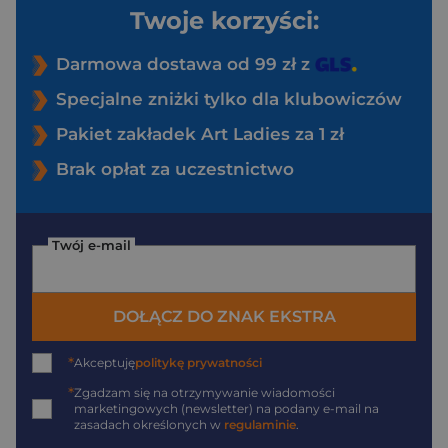
Twoje korzyści:
Darmowa dostawa od 99 zł z
Specjalne zniżki tylko dla klubowiczów
Pakiet zakładek Art Ladies za 1 zł
Brak opłat za uczestnictwo
Twój e-mail
DOŁĄCZ DO ZNAK EKSTRA
*
Akceptuję
politykę prywatności
*
Zgadzam się na otrzymywanie wiadomości
marketingowych (newsletter) na podany
e-mail
na
zasadach określonych w
regulaminie
.