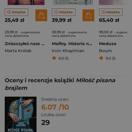
KSIĄŻKA
KSIĄŻKA
KSIĄŻKA
25,49 zł
39,99 zł
65,40 zł
29,99 zł
59,99 zł
99,00 zł
- sugerowana
- sugerowana
- sugerowa
cena detaliczna
cena detaliczna
cena detaliczna
Zniszczyłeś nasz wszechświat, Aleks
Malfoy. Historia najmroczniejszej rodziny czarodziejów
Meduza
Marta Królak
Irvin Khaytman
Boum
6,0 (1)
9,0 (1)
Oceny i recenzje książki
Miłość pisana
brajlem
Średnia ocen:
6.07
/10
Liczba ocen:
29