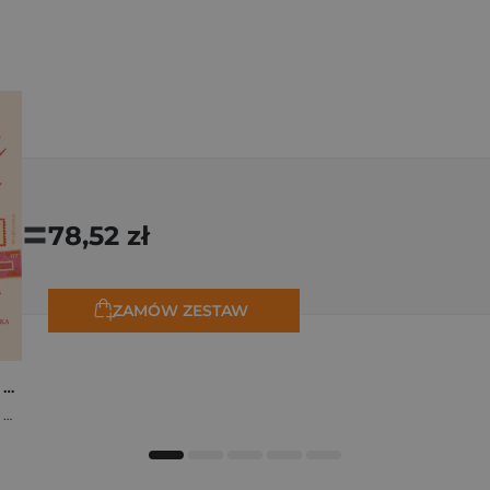
=
78,52 zł
ZAMÓW ZESTAW
Osiem tygodni lata. Opowiadania na wakacje
,
Marta Bijan
,
Oktawia Kain
,
Maria Lichoń
,
Aleksandra Muraszka
,
Edyt