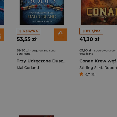
KSIĄŻKA
KSIĄŻKA
53,55 zł
41,30 zł
89,90 zł
69,90 zł
- sugerowana cena
- sugerowana cen
detaliczna
detaliczna
Trzy Udręczone Dusze. Three Shattered Souls. The Broken Blades. Tom 3
Conan Krew węż
Mai Corland
Stirling S. M.
,
Robert E.
6,7 (12)