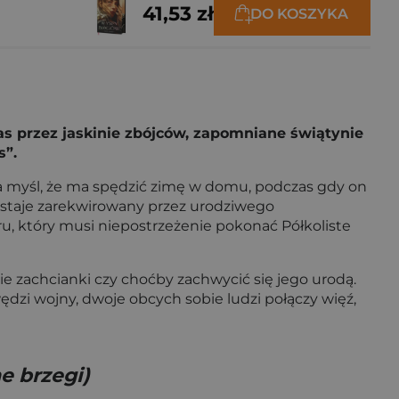
41,53 zł
DO KOSZYKA
nas przez jaskinie zbójców, zapomniane świątynie
s”.
 na myśl, że ma spędzić zimę w domu, podczas gdy on
 zostaje zarekwirowany przez urodziwego
, który musi niepostrzeżenie pokonać Półkoliste
ie zachcianki czy choćby zachwycić się jego urodą.
wędzi wojny, dwoje obcych sobie ludzi połączy więź,
e brzegi)