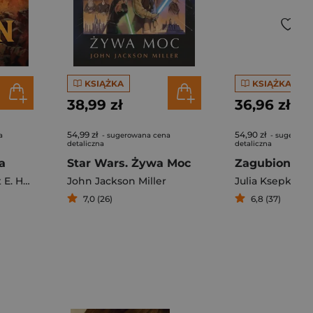
KSIĄŻKA
KSIĄŻKA
38,99 zł
36,96 zł
54,99 zł
54,90 zł
a
- sugerowana cena
- sugerowa
detaliczna
detaliczna
a
Star Wars. Żywa Moc
Zagubione s
 Howard
John Jackson Miller
Julia Ksepko
7,0 (26)
6,8 (37)