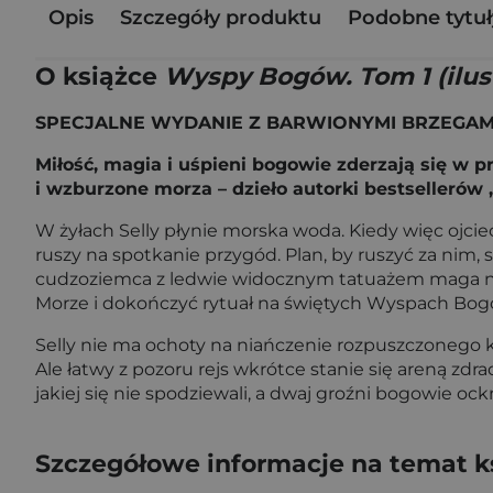
Opis
Szczegóły produktu
Podobne tytuł
O książce
Wyspy Bogów. Tom 1 (ilus
SPECJALNE WYDANIE Z BARWIONYMI BRZEGAMI 
Miłość, magia i uśpieni bogowie zderzają się w p
i wzburzone morza – dzieło autorki bestsellerów 
W żyłach Selly płynie morska woda. Kiedy więc ojci
ruszy na spotkanie przygód. Plan, by ruszyć za nim,
cudzoziemca z ledwie widocznym tatuażem maga na r
Morze i dokończyć rytuał na świętych Wyspach Bog
Selly nie ma ochoty na niańczenie rozpuszczonego ks
Ale łatwy z pozoru rejs wkrótce stanie się areną zdr
jakiej się nie spodziewali, a dwaj groźni bogowie oc
Szczegółowe informacje na temat k