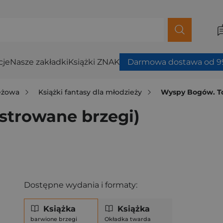
cje
Nasze zakładki
Książki ZNAK
Darmowa dostawa od 99
ieżowa
Książki fantasy dla młodzieży
Wyspy Bogów. To
strowane brzegi)
Dostępne wydania i formaty:
Książka
Książka
barwione brzegi
Okładka twarda