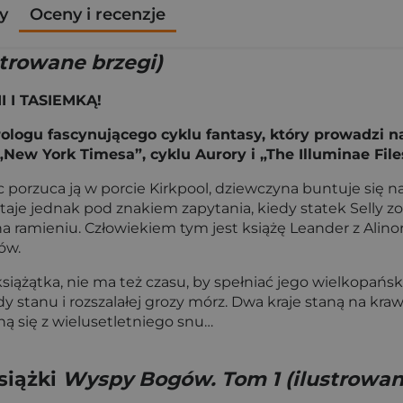
y
Oceny i recenzje
trowane brzegi)
I TASIEMKĄ!
rologu fascynującego cyklu fantasy, który prowadzi 
„New York Timesa”, cyklu Aurory i „The Illuminae File
ec porzuca ją w porcie Kirkpool, dziewczyna buntuje się
 staje jednak pod znakiem zapytania, kiedy statek Selly
amieniu. Człowiekiem tym jest książę Leander z Alinoru
ów.
iążątka, nie ma też czasu, by spełniać jego wielkopańsk
ady stanu i rozszalałej grozy mórz. Dwa kraje staną na kra
kną się z wielusetletniego snu…
siążki
Wyspy Bogów. Tom 1 (ilustrowan