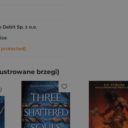
ebit Sp. z o.o.
ice
 protected]
ustrowane brzegi)