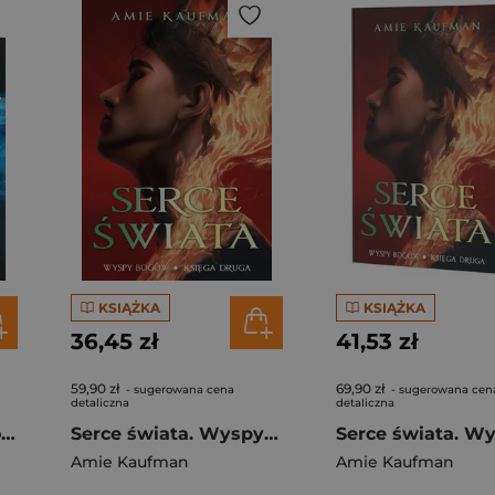
KSIĄŻKA
KSIĄŻKA
36,45 zł
41,53 zł
59,90 zł
69,90 zł
- sugerowana cena
- sugerowana cen
detaliczna
detaliczna
Gemina Illuminae_Folder_2
Serce świata. Wyspy Bogów. Tom 2
Amie Kaufman
Amie Kaufman