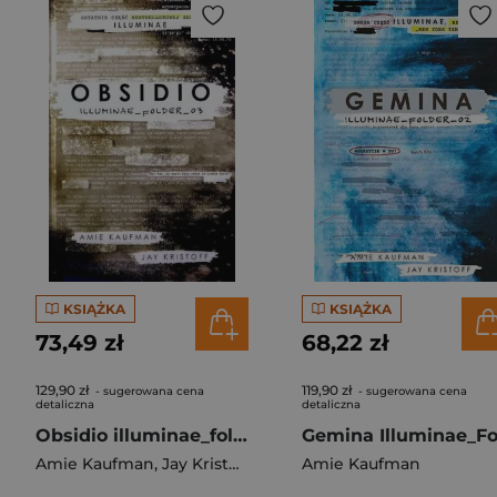
KSIĄŻKA
KSIĄŻKA
73,49 zł
68,22 zł
129,90 zł
119,90 zł
- sugerowana cena
- sugerowana cena
detaliczna
detaliczna
Obsidio illuminae_folder_03
Amie Kaufman
,
Jay Kristoff
Amie Kaufman