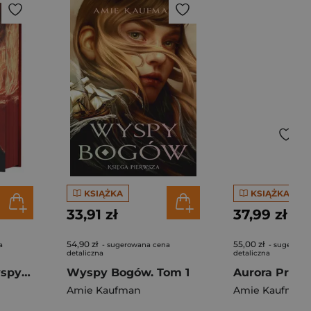
KSIĄŻKA
KSIĄŻKA
33,91 zł
37,99 zł
54,90 zł
55,00 zł
a
- sugerowana cena
- sugerowa
detaliczna
detaliczna
Serce świata. Wyspy Bogów. Tom 2 (ilustrowane brzegi)
Wyspy Bogów. Tom 1
Amie Kaufman
Amie Kaufman