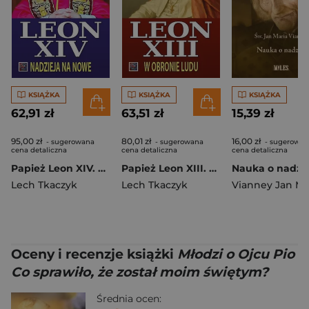
KSIĄŻKA
KSIĄŻKA
KSIĄŻKA
62,91 zł
63,51 zł
15,39 zł
95,00 zł
80,01 zł
16,00 zł
- sugerowana
- sugerowana
- sugerowan
cena detaliczna
cena detaliczna
cena detaliczna
Papież Leon XIV. Nadzieja na nowe
Papież Leon XIII. W obronie ludu
Nauka o nadzie
Lech Tkaczyk
Lech Tkaczyk
Vianney Jan Ma
Oceny i recenzje książki
Młodzi o Ojcu Pio
Co sprawiło, że został moim świętym?
Średnia ocen: