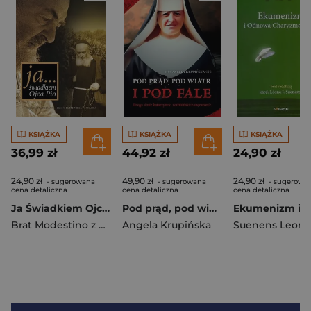
KSIĄŻKA
KSIĄŻKA
KSIĄŻKA
36,99 zł
44,92 zł
24,90 zł
24,90 zł
49,90 zł
24,90 zł
- sugerowana
- sugerowana
- sugerowa
cena detaliczna
cena detaliczna
cena detaliczna
Ja Świadkiem Ojca Pio wyd. II
Pod prąd, pod wiatr i pod fale w.2
Brat Modestino z Pietrelciny
Angela Krupińska
Suenens Leon J