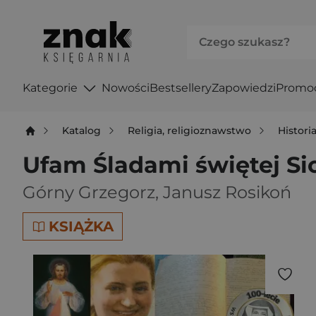
Kategorie
Nowości
Bestsellery
Zapowiedzi
Promo
Katalog
Religia, religioznawstwo
Historia
Ufam Śladami świętej Si
Górny Grzegorz
,
Janusz Rosikoń
KSIĄŻKA