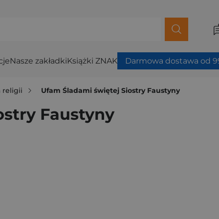
cje
Nasze zakładki
Książki ZNAK
Darmowa dostawa od 99
 religii
Ufam Śladami świętej Siostry Faustyny
ostry Faustyny