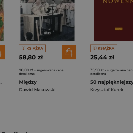
KSIĄŻKA
KSIĄŻKA
58,80 zł
25,44 zł
90,00 zł
35,90 zł
- sugerowana cena
- sugerowana cen
detaliczna
detaliczna
ko-Pol i Aramejsko-Pol
Między
Dawid Makowski
Krzysztof Kurek