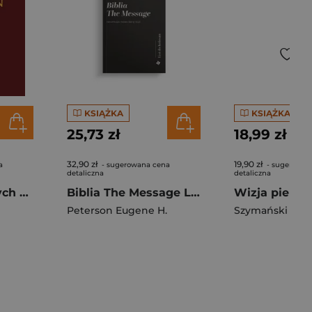
KSIĄŻKA
KSIĄŻKA
25,73 zł
18,99 zł
32,90 zł
19,90 zł
a
- sugerowana cena
- sugerowan
detaliczna
detaliczna
50 najpiękniejszych nowenn
Biblia The Message List do Kolosan Parafraza Pisma Świętego
Peterson Eugene H.
Szymański Ni