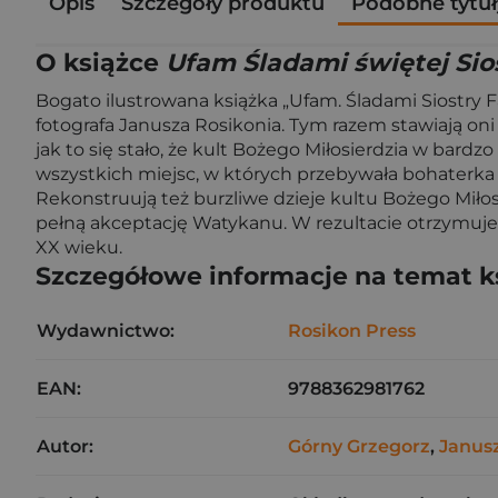
Opis
Szczegóły produktu
Podobne tytuł
O książce
Ufam Śladami świętej Sio
Bogato ilustrowana książka „Ufam. Śladami Siostry
fotografa Janusza Rosikonia. Tym razem stawiają oni
jak to się stało, że kult Bożego Miłosierdzia w bard
wszystkich miejsc, w których przebywała bohaterka ksi
Rekonstruują też burzliwe dzieje kultu Bożego Miłosie
pełną akceptację Watykanu. W rezultacie otrzymuj
XX wieku.
Szczegółowe informacje na temat k
Wydawnictwo:
Rosikon Press
EAN:
9788362981762
Autor:
Górny Grzegorz
,
Janus