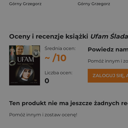
Górny Grzegorz
Górny Grzegorz
Oceny i recenzje książki
Ufam Ślada
Średnia ocen:
Powiedz nam,
~
/10
Pomóż innym i z
Liczba ocen:
ZALOGUJ SIĘ,
0
Ten produkt nie ma jeszcze żadnych re
Pomóż innym i zostaw ocenę!