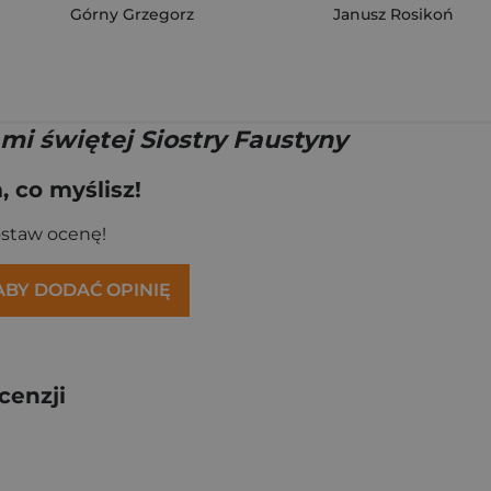
Górny Grzegorz
Janusz Rosikoń
mi świętej Siostry Faustyny
 co myślisz!
ostaw ocenę!
 ABY DODAĆ OPINIĘ
cenzji