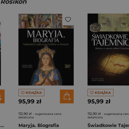
 Rosikoń
KSIĄŻKA
KSIĄŻKA
95,99 zł
95,99 zł
112,90 zł
112,90 zł
- sugerowana cena
- sugerowana cen
detaliczna
detaliczna
Kto chce ukraść ciała naszych dzieci
Maryja. Biografia