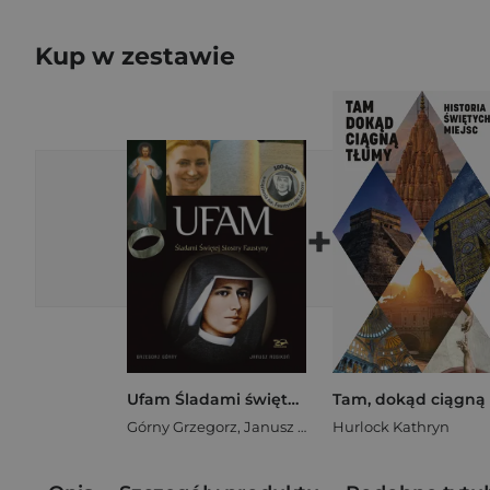
Kup w zestawie
+
Ufam Śladami świętej Siostry Faustyny
Górny Grzegorz
,
Janusz Rosikoń
Hurlock Kathryn