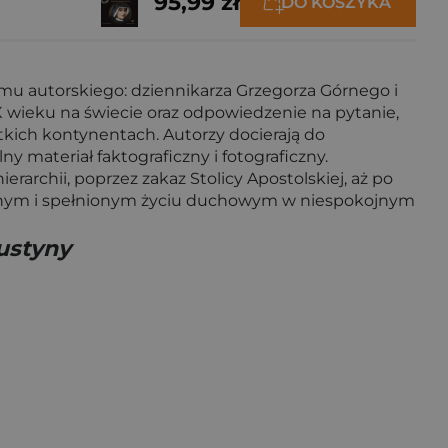
95,99 zł
DO KOSZYKA
mu autorskiego: dziennikarza Grzegorza Górnego i
XX wieku na świecie oraz odpowiedzenie na pytanie,
ystkich kontynentach. Autorzy docierają do
ny materiał faktograficzny i fotograficzny.
erarchii, poprzez zakaz Stolicy Apostolskiej, aż po
sywnym i spełnionym życiu duchowym w niespokojnym
ustyny