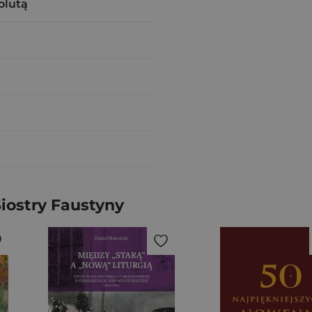
olutą
iostry Faustyny