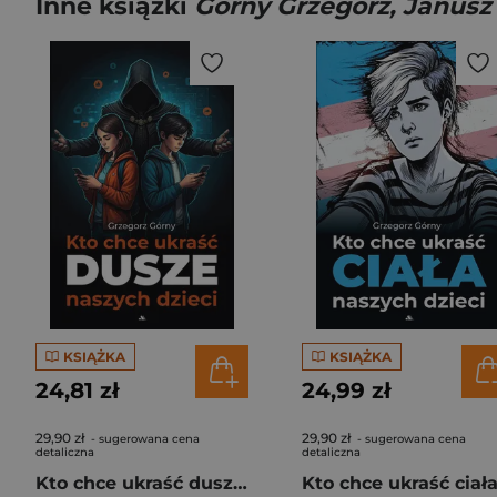
Inne książki
Górny Grzegorz, Janusz
KSIĄŻKA
KSIĄŻKA
24,81 zł
24,99 zł
29,90 zł
29,90 zł
- sugerowana cena
- sugerowana cena
detaliczna
detaliczna
Kto chce ukraść dusze naszych dzieci