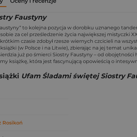
y
Oceny i recenzje
stry Faustyny
 Faustyny“ to kolejna pozycja w dorobku uznanego tande
 sobie za cel prześledzenie życia największej mistyczki 
zo krótkim czasie zdobył rzesze wiernych czcicieli na wsz
ążki (w Polsce i na Litwie), zbierając na jej temat unikal
rdzia już po śmierci Siostry Faustyny – od obojętności hi
emy książkę, która jest fascynującą opowieścią o inte
siążki
Ufam Śladami świętej Siostry Fa
z Rosikoń