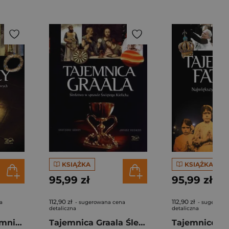
KSIĄŻKA
KSIĄŻKA
95,99 zł
95,99 zł
112,90 zł
112,90 zł
a
- sugerowana cena
- sugerowa
detaliczna
detaliczna
Świadkowie Tajemnicy Śledztwo w sprawie relikwii Chrystusowych
Tajemnica Graala Śledztwo w sprawie Świętego Kielicha