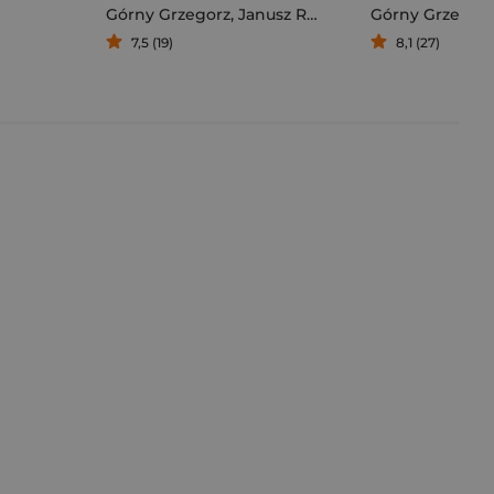
Górny Grzegorz
,
Janusz Rosikoń
Górny Grzegor
7,5 (19)
8,1 (27)