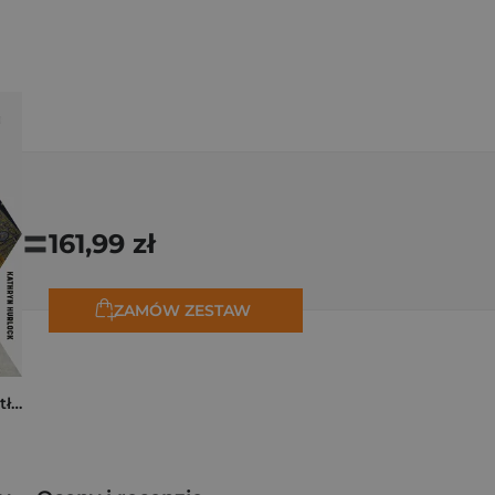
=
161,99 zł
ZAMÓW ZESTAW
Tam, dokąd ciągną tłumy. Historia świętych miejsc