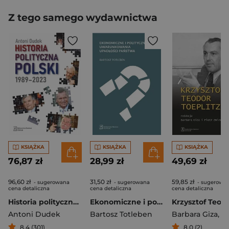
Z tego samego wydawnictwa
KSIĄŻKA
KSIĄŻKA
KSIĄŻKA
76,87 zł
28,99 zł
49,69 zł
96,60 zł
31,50 zł
59,85 zł
- sugerowana
- sugerowana
- sugerowa
cena detaliczna
cena detaliczna
cena detaliczna
Historia polityczna Polski 1989-2023
Ekonomiczne i polityczne uwarunkowania upadłości państwa
Antoni Dudek
Bartosz Totleben
Barbara Giza
,
Zwierzch
8,4 (301)
8,0 (2)