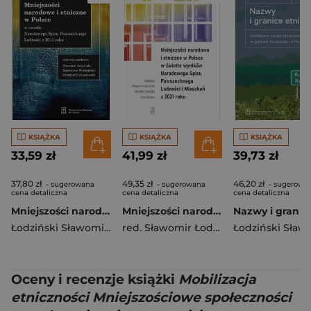
KSIĄŻKA
KSIĄŻKA
KSIĄŻKA
33,59 zł
41,99 zł
39,73 zł
37,80 zł
49,35 zł
46,20 zł
- sugerowana
- sugerowana
- sugerowa
cena detaliczna
cena detaliczna
cena detaliczna
Mniejszości narodowe i etniczne w Polsce w świetle Narodowego Spisu Powszechnego Ludności w 2011 roku
Mniejszości narodowe i etniczne w Polsce w...
Łodziński Sławomir
,
Warmińska Katarzyna
red. Sławomir Łodziński
,
Gudaszewski Grze
Łodziński Sław
,
Dolińska Kam
Oceny i recenzje książki
Mobilizacja
etniczności Mniejszościowe społeczności