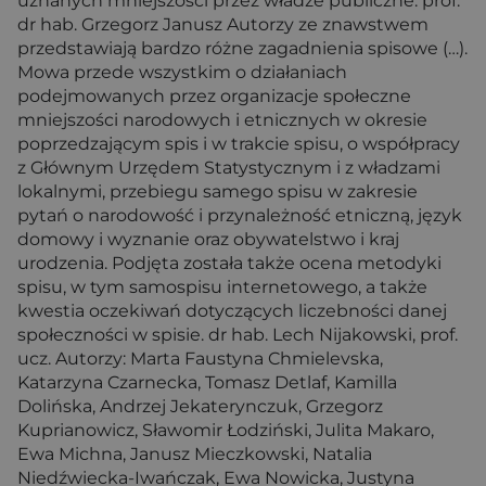
uznanych mniejszości przez władze publiczne. prof.
dr hab. Grzegorz Janusz Autorzy ze znawstwem
przedstawiają bardzo różne zagadnienia spisowe (…).
Mowa przede wszystkim o działaniach
podejmowanych przez organizacje społeczne
mniejszości narodowych i etnicznych w okresie
poprzedzającym spis i w trakcie spisu, o współpracy
z Głównym Urzędem Statystycznym i z władzami
lokalnymi, przebiegu samego spisu w zakresie
pytań o narodowość i przynależność etniczną, język
domowy i wyznanie oraz obywatelstwo i kraj
urodzenia. Podjęta została także ocena metodyki
spisu, w tym samospisu internetowego, a także
kwestia oczekiwań dotyczących liczebności danej
społeczności w spisie. dr hab. Lech Nijakowski, prof.
ucz. Autorzy: Marta Faustyna Chmielevska,
Katarzyna Czarnecka, Tomasz Detlaf, Kamilla
Dolińska, Andrzej Jekaterynczuk, Grzegorz
Kuprianowicz, Sławomir Łodziński, Julita Makaro,
Ewa Michna, Janusz Mieczkowski, Natalia
Niedźwiecka-Iwańczak, Ewa Nowicka, Justyna