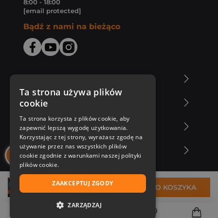
8:00 - 18:00
[email protected]
Bądź z nami na bieżąco
O Księgarni Znak
Ta strona używa plików
cookie
Zakupy u nas
Ta strona korzysta z plików cookie, aby
Nasza oferta
zapewnić lepszą wygodę użytkowania.
Korzystając z tej strony, wyrażasz zgodę na
używanie przez nas wszystkich plików
Nasi autorzy
cookie zgodnie z warunkami naszej polityki
plików cookie.
ZAAKCEPTUJ ZGODY
37,99 zł
DO KOSZYKA
ZARZĄDZAJ