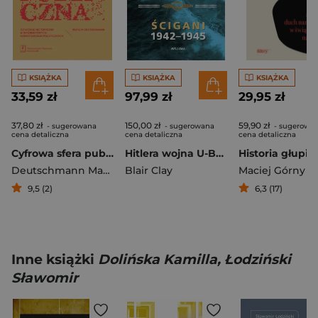
KSIĄŻKA
KSIĄŻKA
KSIĄŻKA
33,59 zł
97,99 zł
29,95 zł
37,80 zł
150,00 zł
59,90 zł
- sugerowana
- sugerowana
- sugerowa
cena detaliczna
cena detaliczna
cena detaliczna
Cyfrowa sfera publiczna Strategie retoryczne w internetowych komentarzach politycznych
Hitlera wojna U-Bootów. Tom 2: Ścigani 1942-1945
Deutschmann Marcin
Blair Clay
Maciej Górny
9,5 (2)
6,3 (17)
Inne książki
Dolińska Kamilla, Łodziński
Sławomir