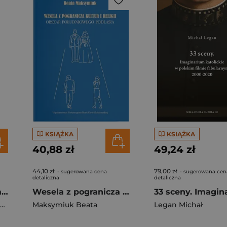
KSIĄŻKA
KSIĄŻKA
40,88 zł
49,24 zł
44,10 zł
79,00 zł
- sugerowana cena
- sugerowana cen
detaliczna
detaliczna
Odmieńczość Obywatelstwo seksualne i archiwum
Wesela z pogranicza kultur i religii. Obszar południowego Podlasia
Maksymiuk Beata
,
Agnieszka Ko
Legan Michał