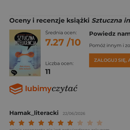
Oceny i recenzje książki
Sztuczna in
Średnia ocen:
Powiedz nam,
7.27
/10
Pomóż innym i z
ZALOGUJ SIĘ,
Liczba ocen:
11
Hamak_literacki
22/06/2026
Twoja ocena: Beznadziejna 1/10"
Twoja ocena: Bardzo słaba 2/10"
Twoja ocena: Słaba 3/10"
Twoja ocena: Może być 4/10"
Twoja ocena: Przeciętna 5/10"
Twoja ocena: Dobra 6/10"
Twoja ocena: Bardzo dobra 7
Twoja ocena: Rewelacyj
Twoja ocena: Wybit
Twoja ocena: Ar