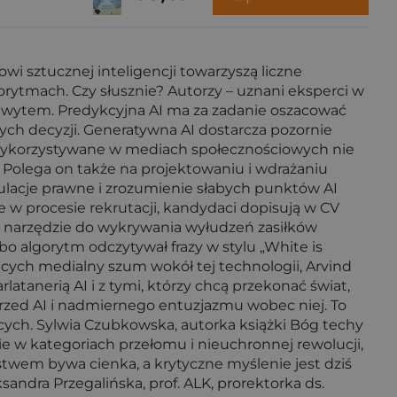
wi sztucznej inteligencji towarzyszą liczne
orytmach. Czy słusznie? Autorzy – uznani eksperci w
 chwytem. Predykcyjna AI ma za zadanie oszacować
ych decyzji. Generatywna AI dostarcza pozornie
e wykorzystywane w mediach społecznościowych nie
. Polega on także na projektowaniu i wdrażaniu
gulacje prawne i zrozumienie słabych punktów AI
se w procesie rekrutacji, kandydaci dopisują w CV
ie narzędzie do wykrywania wyłudzeń zasiłków
bo algorytm odczytywał frazy w stylu „White is
ych medialny szum wokół tej technologii, Arvind
latanerią AI i z tymi, którzy chcą przekonać świat,
przed AI i nadmiernego entuzjazmu wobec niej. To
cych. Sylwia Czubkowska, autorka książki Bóg techy
e w kategoriach przełomu i nieuchronnej rewolucji,
rstwem bywa cienka, a krytyczne myślenie jest dziś
ndra Przegalińska, prof. ALK, prorektorka ds.