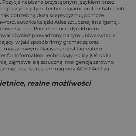
 AI. Pozycja napisana przystępnym językiem przez
ascynacji tymi technologiami. prof. dr hab. Piotr
ny z tak potrzebną dozą sceptycyzmu, pomoże
ord, autorka książki Atlas sztucznej inteligencji.
 Uniwersytecie Princeton oraz dyrektorem
orował również prowadzony na tym uniwersytecie
ający, w jaki sposób firmy gromadzą oraz
iu maszynowym. Narayanan jest laureatem
ter for Information Technology Policy (Ośrodka
iej zajmował się sztuczną inteligencją zarówno
ozannie. Jest laureatem nagrody ACM FAccT za
ietnice, realne możliwości