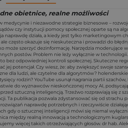
udne obietnice, realne możliwości
 w medycynie i niezawodne strategie biznesowe – rozwojo
sądów czy instytucji pomocy społecznej oparte są na alg
encja naprawdę działa, a kiedy jest tylko marketingowym
le często okazuje się nieskuteczna i prowadzi do błędn
zybko może szerzyć dezinformację. Narzędzia moderując
innych postów. Problem nie leży wyłącznie w technologii
sto bez odpowiedniej kontroli społecznej. Skuteczne re
ć jej potencjał. Czy wiesz, że: aby zwiększyć swoje szan
zne dla ludzi, ale czytelne dla algorytmów? holendersk
tysięcy rodzin? YouTube usunął nagrania partii szachów, 
ństwie do wyznawców nieskończonej mocy AI, podsycając
zed sztuczną inteligencją. Trzeźwo rozprawiają się z szar
i. Ta publikacja pozwala zdystansować się od strachu 
rozwiązań naprawdę potrzebnych i rzeczywiście działają
h gdy o sztucznej inteligencji mówi się niemal wyłączni
granica między realną innowacją a technologicznym kugla
my więcej takich otrzeźwiających głosów. dr hab. Aleksa