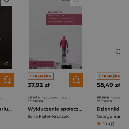
KSIĄŻKA
KSIĄŻKA
37,92 zł
58,49 zł
39,90 zł
99,99 zł
a
- sugerowana cena
- sugerowan
detaliczna
detaliczna
33 sceny. Imaginarium katolickie w polskim filmie fabularnym 2000-2020
Wykluczenie społeczne osób z niepełnosprawnością w środowisku lokalnym
Dzienniki z d
Ilona Fajfer-Kruczek
George Bastar
10,0 (1)