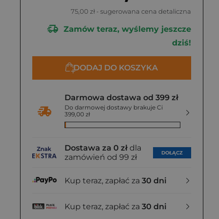
75,00 zł
- sugerowana cena detaliczna
Zamów teraz, wyślemy jeszcze
dziś!
DODAJ DO KOSZYKA
Darmowa dostawa od 399 zł
Do darmowej dostawy brakuje Ci
399,00 zł
Dostawa za 0 zł
dla
DOŁĄCZ
zamówień od 99 zł
Kup teraz, zapłać za
30 dni
Kup teraz, zapłać za
30 dni