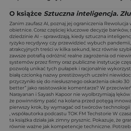
O książce
Sztuczna inteligencja. Zł
Zanim zaufasz AI, poznaj jej ograniczenia Rewolucja
obietnice. Coraz częściej kluczowe decyzje banków, 
dziedzinie AI – sprawdzają, kiedy sztuczna intelig
ryzyko recydywy czy przewidzieć wybuch pandemii, a
atrakcyjnych treści w kilka sekund, lecz równie s
zawsze potrafią odróżnić realne zagrożenia od niew
systemów przez firmy oraz publiczne instytucje czę
pozwolą unikać tych pułapek i racjonalnie wykorzysta
białą czcionką nazwy prestiżowych uczelni niewidoc
przyczyniło się do niesłusznego oskarżenia około 30 
better” jako rasistowskie komentarze? W przeciwie
Narayanan i Sayash Kapoor nie wyolbrzymiają lęków pr
że powinniśmy paść na kolana przed potęgą innowacj
pierwszy krok, by wymagać od twórców technologii 
, współautorka podcastu TOK FM Techstorie W czasac
ta książka działa jak zimny prysznic. Pokazuje, że 
równie ważne jak kompetencje techniczne. Potrzebuje