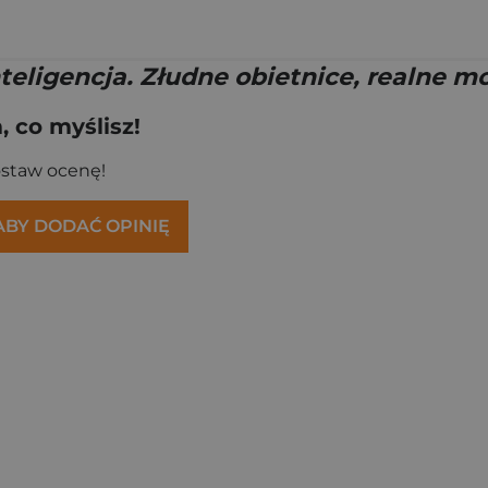
teligencja. Złudne obietnice, realne m
 co myślisz!
ostaw ocenę!
 ABY DODAĆ OPINIĘ
/10"
na 8/10"
na 9/10"
cydzieło 10/10"