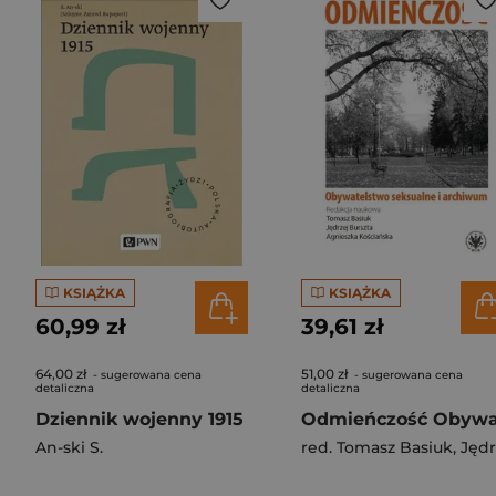
KSIĄŻKA
KSIĄŻKA
60,99 zł
39,61 zł
64,00 zł
51,00 zł
- sugerowana cena
- sugerowana cena
detaliczna
detaliczna
Dziennik wojenny 1915
An-ski S.
red. Tomasz Basiuk
,
Jędrzej Burszta