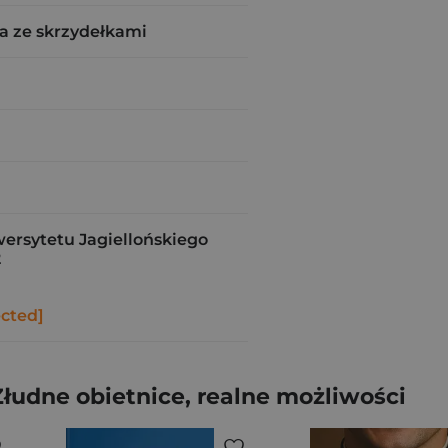
a ze skrzydełkami
rsytetu Jagiellońskiego
2
ected]
Złudne obietnice, realne możliwości