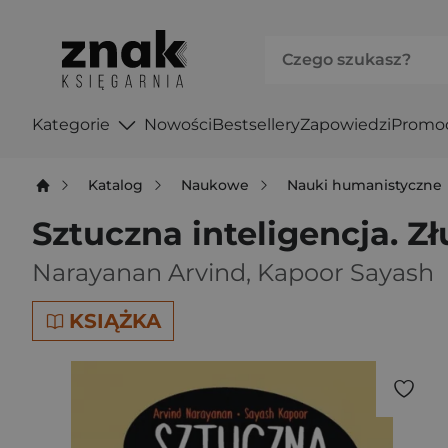
Kategorie
Nowości
Bestsellery
Zapowiedzi
Promo
Katalog
Naukowe
Nauki humanistyczne
Sztuczna inteligencja. Z
Narayanan Arvind
,
Kapoor Sayash
KSIĄŻKA