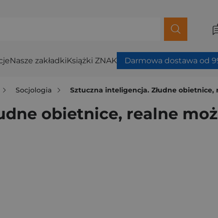
cje
Nasze zakładki
Książki ZNAK
Darmowa dostawa od 99
Socjologia
Sztuczna inteligencja. Złudne obietnice,
łudne obietnice, realne moż