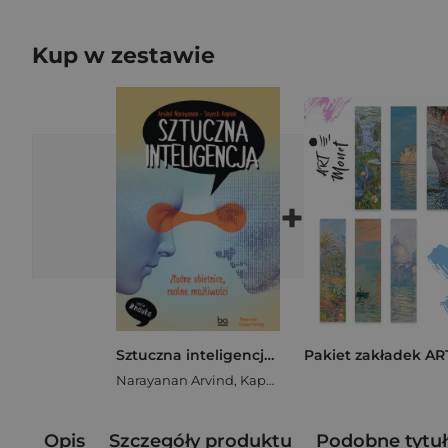
Kup w zestawie
+
Sztuczna inteligencja. Złudne obietnice, realne możliwości
Narayanan Arvind
,
Kapoor Sayash
Opis
Szczegóły produktu
Podobne tytuł