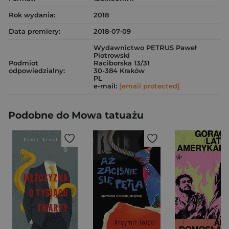
Rok wydania:
2018
Data premiery:
2018-07-09
Wydawnictwo PETRUS Paweł
Piotrowski
Podmiot
Raciborska 13/31
odpowiedzialny:
30-384 Kraków
PL
e-mail:
[email protected]
Podobne do Mowa tatuażu