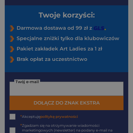
Twoje korzyści:
Darmowa dostawa od 99 zł z
Specjalne zniżki tylko dla klubowiczów
Pakiet zakładek Art Ladies za 1 zł
Brak opłat za uczestnictwo
Twój e-mail
DOŁĄCZ DO ZNAK EKSTRA
*
Akceptuję
politykę prywatności
*
Zgadzam się na otrzymywanie wiadomości
marketingowych (newsletter) na podany
e-mail
na