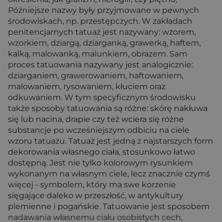
Późniejsze nazwy były przyjmowane w pewnych
środowiskach, np. przestępczych. W zakładach
penitencjarnych tatuaż jest nazywany: wzorem,
wzorkiem, dziargą, dziarganką, grawerką, haftem,
kalką, malowanką, malunkiem, obrazem. Sam
proces tatuowania nazywany jest analogicznie:
dziarganiem, grawerowaniem, haftowaniem,
malowaniem, rysowaniem, kłuciem oraz
odkuwaniem. W tym specyficznym środowisku
także sposoby tatuowania są różne: skórę nakłuwa
się lub nacina, drapie czy też wciera się różne
substancje po wcześniejszym odbiciu na ciele
wzoru tatuażu. Tatuaż jest jedną z najstarszych form
dekorowania własnego ciała, stosunkowo łatwo
dostępną. Jest nie tylko kolorowym rysunkiem
wykonanym na własnym ciele, lecz znacznie czymś
więcej - symbolem, który ma swe korzenie
sięgające daleko w przeszłość, w antykultury
plemienne i pogańskie. Tatuowanie jest sposobem
nadawania własnemu ciału osobistych cech,