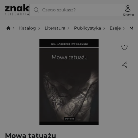
Czego szukasz?
Konto
Katalog
Literatura
Publicystyka
Eseje
Mow
Mowa tatuażu