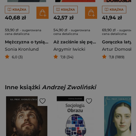
KSIĄŻKA
KSIĄŻKA
KSIĄŻKA
40,68 zł
42,57 zł
41,94 zł
59,90 zł
54,90 zł
69,90 zł
- sugerowana
- sugerowana
- sugerowa
cena detaliczna
cena detaliczna
cena detaliczna
Mężczyzna o tysiącu twarzy
Aż zaciśnie się pętla. Opowieści o męskiej depresji
Sonia Kronlund
Argymir Iwicki
Artur Domosła
6,0 (3)
7,8 (34)
7,8 (1189)
Inne książki
Andrzej Zwoliński