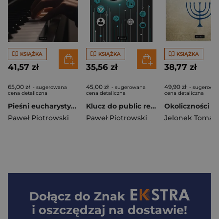
KSIĄŻKA
KSIĄŻKA
KSIĄŻKA
41,57 zł
35,56 zł
38,77 zł
65,00 zł
45,00 zł
49,90 zł
- sugerowana
- sugerowana
- sugerowa
cena detaliczna
cena detaliczna
cena detaliczna
Pieśni eucharystyczne na fortepian
Klucz do public relations
Paweł Piotrowski
Paweł Piotrowski
Jelonek Tomas
Dołącz do
Znak
i oszczędzaj na dostawie!