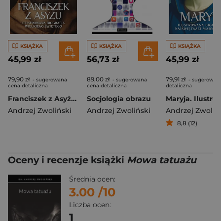
KSIĄŻKA
KSIĄŻKA
KSIĄŻKA
45,99 zł
56,73 zł
45,99 zł
79,90 zł
89,00 zł
79,91 zł
- sugerowana
- sugerowana
- sugerowan
cena detaliczna
cena detaliczna
detaliczna
Franciszek z Asyżu. Ilustrowana biografia wielkiego świętego
Socjologia obrazu
Andrzej Zwoliński
Andrzej Zwoliński
Andrzej Zwoliń
8,8 (12)
Oceny i recenzje książki
Mowa tatuażu
Średnia ocen:
3.00
/10
Liczba ocen:
1