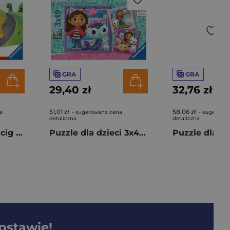
GRA
GRA
29,40 zł
32,76 zł
51,01 zł
58,06 zł
a
- sugerowana cena
- sugerowa
detaliczna
detaliczna
Lotti Karotti Wyścig Chase'a Psi Patrol
Puzzle dla dzieci 3x49 Koci Domek Gabi
dostawie!