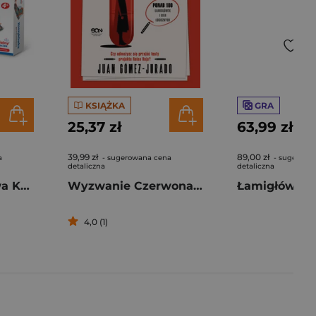
KSIĄŻKA
GRA
25,37 zł
63,99 zł
39,99 zł
89,00 zł
a
- sugerowana cena
- sugerowa
detaliczna
detaliczna
Gra zręcznościowa Koszykówka
Wyzwanie Czerwona Królowa. Zagadki dla wyjątkowych umysłów
4,0 (1)