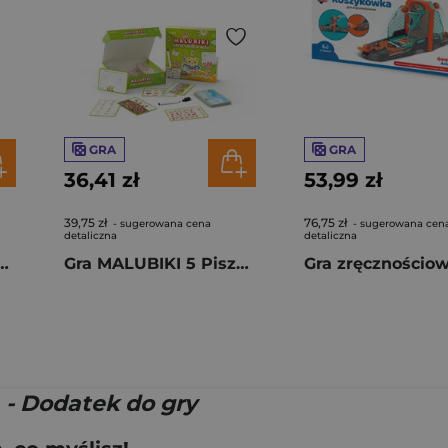
GRA
GRA
36,41 zł
53,99 zł
39,75 zł
76,75 zł
- sugerowana cena
- sugerowana cen
detaliczna
detaliczna
nt Toys Mondrian Cube poziom 3,5/5
Gra MALUBIKI 5 Piszę Myślę Tworzę
 - Dodatek do gry