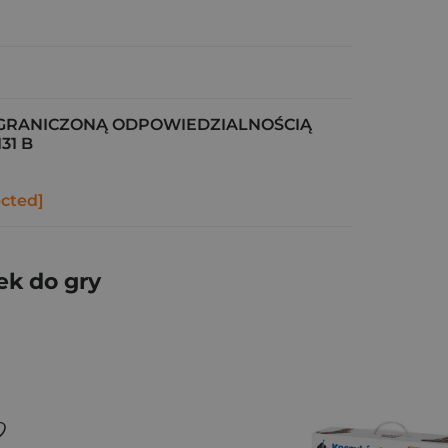
OGRANICZONĄ ODPOWIEDZIALNOŚCIĄ
31 B
ected]
ek do gry