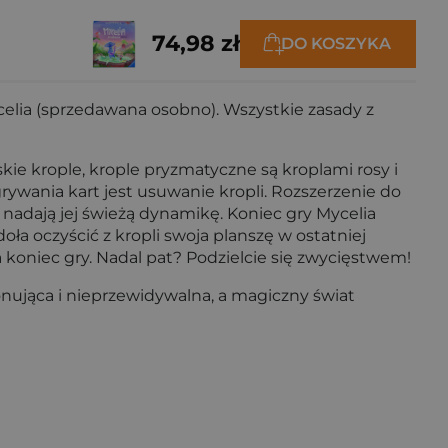
74,98 zł
DO KOSZYKA
elia (sprzedawana osobno). Wszystkie zasady z
e krople, krople pryzmatyczne są kroplami rosy i
ania kart jest usuwanie kropli. Rozszerzenie do
 nadają jej świeżą dynamikę. Koniec gry Mycelia
oła oczyścić z kropli swoja planszę w ostatniej
a koniec gry. Nadal pat? Podzielcie się zwycięstwem!
onująca i nieprzewidywalna, a magiczny świat