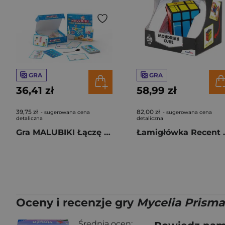
GRA
GRA
36,41 zł
58,99 zł
39,75 zł
82,00 zł
- sugerowana cena
- sugerowana cena
detaliczna
detaliczna
Gra MALUBIKI Łączę Kreślę Obserwuję
Łamigłówka Rece
Oceny i recenzje gry
Mycelia Prisma
Średnia ocen: