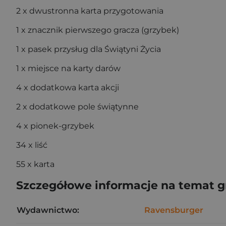
2 x dwustronna karta przygotowania
1 x znacznik pierwszego gracza (grzybek)
1 x pasek przysług dla Świątyni Życia
1 x miejsce na karty darów
4 x dodatkowa karta akcji
2 x dodatkowe pole świątynne
4 x pionek-grzybek
34 x liść
55 x karta
Szczegółowe informacje na temat 
Wydawnictwo:
Ravensburger