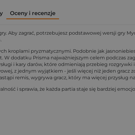
y
Oceny i recenzje
y. Aby zagrać, potrzebujesz podstawowej wersji gry Myc
.
h kroplami pryzmatycznymi. Podobnie jak jasnoniebieski
 W dodatku Prisma najważniejszym celem podczas zagryw
ugi i kary darów, które odmieniają przebieg rozgrywki i
ej, z jednym wyjątkiem - jeśli więcej niż jeden gracz zd
 nastąpi remis, wygrywa gracz, który ma więcej przysług n
ność i sprawia, że każda partia staje się bardziej emocj