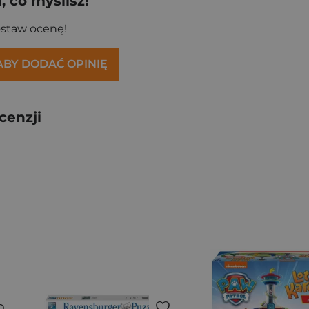
 co myślisz!
ostaw ocenę!
 ABY DODAĆ OPINIĘ
cenzji