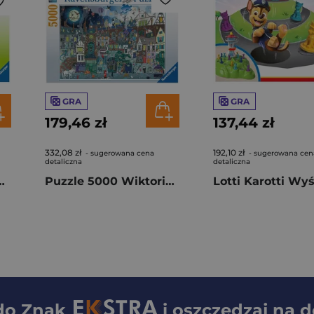
GRA
GRA
179,46 zł
137,44 zł
332,08 zł
192,10 zł
- sugerowana cena
- sugerowana cen
detaliczna
detaliczna
: 200 Leśne zwierzęta
Puzzle 5000 Wiktoriańska Ulica
 do
Znak
i oszczędzaj na 