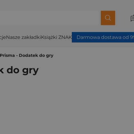
cje
Nasze zakładki
Książki ZNAK
Darmowa dostawa od 99
 Prisma - Dodatek do gry
k do gry