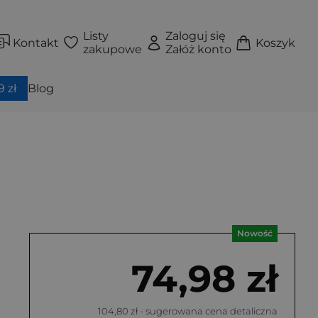
Listy
Zaloguj się
Kontakt
Koszyk
zakupowe
Załóż konto
 zł
Blog
Nowość
74,98 zł
104,80 zł
- sugerowana cena detaliczna