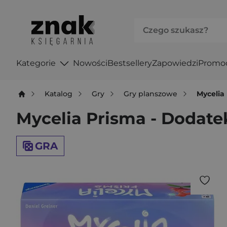
Kategorie
Nowości
Bestsellery
Zapowiedzi
Promo
Katalog
Gry
Gry planszowe
Mycelia
Mycelia Prisma - Dodate
GRA