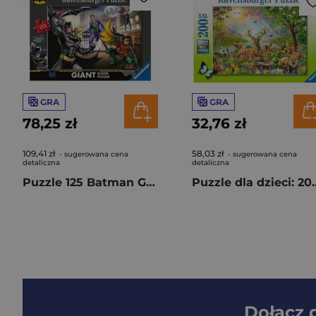
GRA
GRA
78,25 zł
32,76 zł
109,41 zł
58,03 zł
- sugerowana cena
- sugerowana cena
detaliczna
detaliczna
Puzzle 125 Batman Giant
Puzzle dla dzieci
Dołącz