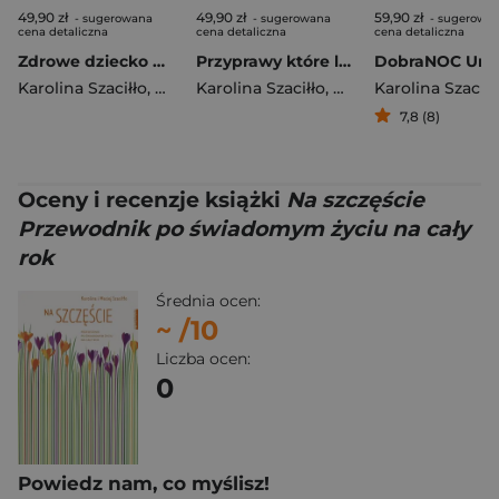
49,90 zł
49,90 zł
59,90 zł
- sugerowana
- sugerowana
- sugerowa
cena detaliczna
cena detaliczna
cena detaliczna
Zdrowe dziecko w zgodzie z naturą 70 przepisów na zdrowe dania, które polubią maluchy
Przyprawy które leczą
Karolina Szaciłło
,
Maciej Szaciłło
Karolina Szaciłło
,
Maciej Szaciłło
Karolina Szaciłł
7,8 (8)
Oceny i recenzje książki
Na szczęście
Przewodnik po świadomym życiu na cały
rok
Średnia ocen:
~
/10
Liczba ocen:
0
Powiedz nam, co myślisz!