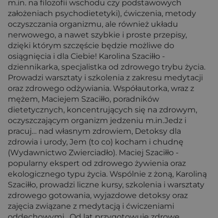
m.in. na filozofii wschodu czy podstawowych
założeniach psychodietetyki), ćwiczenia, metody
oczyszczania organizmu, ale również układu
nerwowego, a nawet szybkie i proste przepisy,
dzięki którym szczęście będzie możliwe do
osiągnięcia i dla Ciebie! Karolina Szaciłło -
dziennikarka, specjalistka od zdrowego trybu życia.
Prowadzi warsztaty i szkolenia z zakresu medytacji
oraz zdrowego odżywiania. Współautorka, wraz z
mężem, Maciejem Szaciłło, poradników
dietetycznych, koncentrujących się na zdrowym,
oczyszczającym organizm jedzeniu m.in.Jedz i
pracuj… nad własnym zdrowiem, Detoksy dla
zdrowia i urody, Jem (to co) kocham i chudnę
(Wydawnictwo Zwierciadło). Maciej Szaciłło -
popularny ekspert od zdrowego żywienia oraz
ekologicznego typu życia. Wspólnie z żoną, Karoliną
Szaciłło, prowadzi liczne kursy, szkolenia i warsztaty
zdrowego gotowania, wyjazdowe detoksy oraz
zajęcia związane z medytacją i ćwiczeniami
oddechowymi . Od lat przygotowuje zdrowe