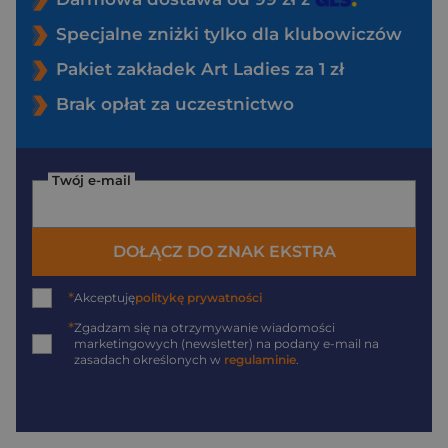
Specjalne zniżki tylko dla klubowiczów
Pakiet zakładek Art Ladies za 1 zł
Brak opłat za uczestnictwo
Twój e-mail
DOŁĄCZ DO ZNAK EKSTRA
*
Akceptuję
politykę prywatności
*
Zgadzam się na otrzymywanie wiadomości
marketingowych (newsletter) na podany
e-mail
na
zasadach określonych w
regulaminie
.