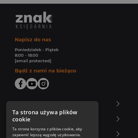
Napisz do nas
Poniedziałek - Piątek
8:00 - 18:00
[email protected]
Bądź z nami na bieżąco
O Księgarni Znak
Ta strona używa plików
cookie
Zakupy u nas
Ta strona korzysta z plików cookie, aby
Nasza oferta
zapewnić lepszą wygodę użytkowania.