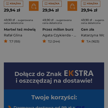
KSIĄŻKA
KSIĄŻKA
KSIĄŻKA
29,94 zł
29,94 zł
29,94 zł
49,90 zł
49,90 zł
49,90 zł
- sugerowana
- sugerowana
- sugerowa
cena detaliczna
cena detaliczna
cena detaliczna
Martwi też mówią
Przez milion burz
Gen zła
Rafał Glina
Agata Czykierda - Grabowska
7,7 (155)
7,2 (244)
7,4 (1623)
Dołącz do
Znak
i oszczędzaj na dostawie!
Twoje korzyści:
Darmowa dostawa od 99 zł z