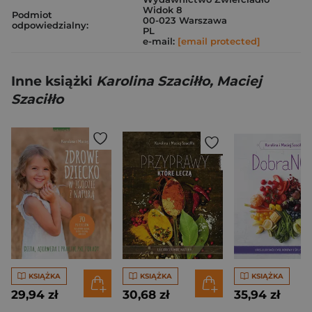
Widok 8
Podmiot
00-023 Warszawa
odpowiedzialny:
PL
e-mail:
[email protected]
Inne książki
Karolina Szaciłło, Maciej
Szaciłło
KSIĄŻKA
KSIĄŻKA
KSIĄŻKA
29,94 zł
30,68 zł
35,94 zł