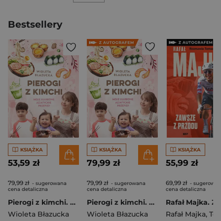
Bestsellery
KSIĄŻKA
KSIĄŻKA
KSIĄŻKA
53,59 zł
79,99 zł
55,99 zł
79,99 zł
79,99 zł
69,99 zł
- sugerowana
- sugerowana
- sugerowa
cena detaliczna
cena detaliczna
cena detaliczna
Pierogi z kimchi. Moje ulubione azjatyckie przepisy
Pierogi z kimchi. Moje ulubione azjatyckie przepisy - książka z autografem
Wioleta Błazucka
Wioleta Błazucka
Rafał Majka
,
Tomasz 