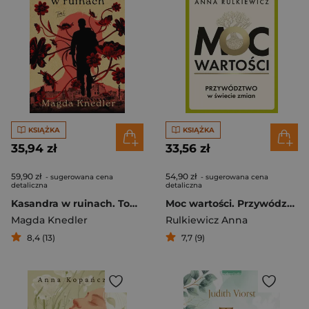
KSIĄŻKA
KSIĄŻKA
35,94 zł
33,56 zł
59,90 zł
54,90 zł
- sugerowana cena
- sugerowana cena
detaliczna
detaliczna
Kasandra w ruinach. Tom 2
Moc wartości. Przywództwo w świecie zmian
Magda Knedler
Rulkiewicz Anna
8,4 (13)
7,7 (9)