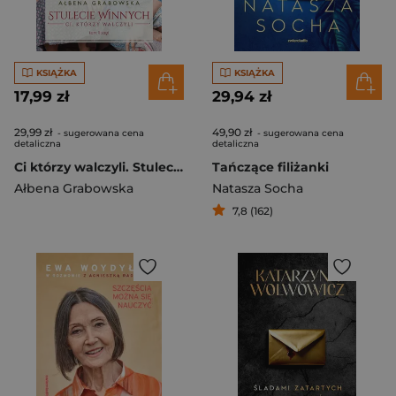
KSIĄŻKA
KSIĄŻKA
17,99 zł
29,94 zł
29,99 zł
49,90 zł
- sugerowana cena
- sugerowana cena
detaliczna
detaliczna
Ci którzy walczyli. Stulecie Winnych. Tom 2 wyd. specjalne
Tańczące filiżanki
Ałbena Grabowska
Natasza Socha
7,8 (162)