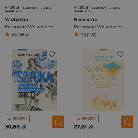
44,90 zł
44,90 zł
- sugerowana cena
- sugerowana cena
detaliczna
detaliczna
W otchłani
Niewierna
Katarzyna Wolwowicz
Katarzyna Wolwowicz
6,9 (1184)
7,3 (1451)
KSIĄŻKA
KSIĄŻKA
30,68 zł
27,81 zł