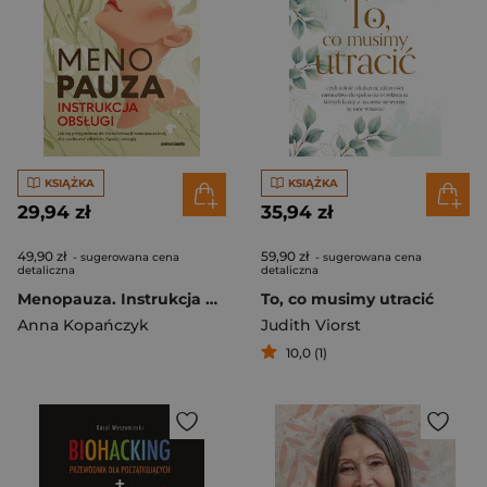
KSIĄŻKA
KSIĄŻKA
29,94 zł
35,94 zł
49,90 zł
59,90 zł
- sugerowana cena
- sugerowana cena
detaliczna
detaliczna
Menopauza. Instrukcja obsługi. Jak się przygotować do transformacji menopauzalnej, aby zachować zdrowie, figurę i energię
To, co musimy utracić
Anna Kopańczyk
Judith Viorst
10,0 (1)