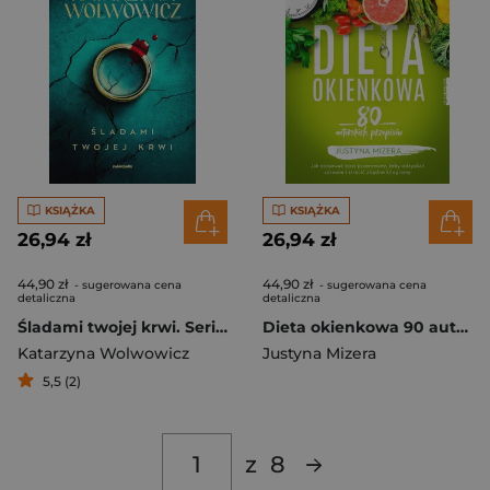
KSIĄŻKA
KSIĄŻKA
26,94 zł
26,94 zł
44,90 zł
44,90 zł
- sugerowana cena
- sugerowana cena
detaliczna
detaliczna
Śladami twojej krwi. Seria z Rupertem Ogrodnikiem. Tom 1
Dieta okienkowa 90 autorskich przepisów
Katarzyna Wolwowicz
Justyna Mizera
5,5 (2)
z
8