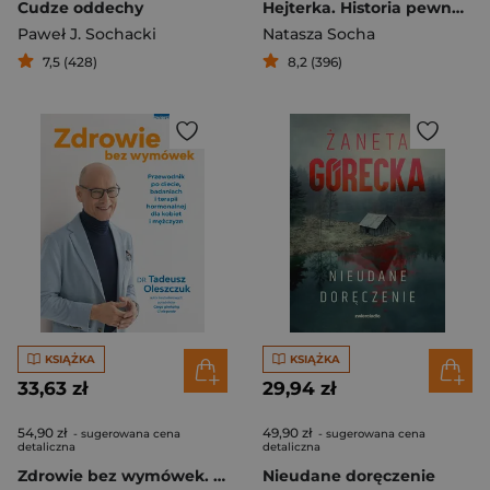
Cudze oddechy
Hejterka. Historia pewnej nienawiści
Paweł J. Sochacki
Natasza Socha
7,5 (428)
8,2 (396)
KSIĄŻKA
KSIĄŻKA
33,63 zł
29,94 zł
54,90 zł
49,90 zł
- sugerowana cena
- sugerowana cena
detaliczna
detaliczna
Zdrowie bez wymówek. Przewodnik po diecie, badaniach i terapii hormonalnej dla kobiet i mężczyzn
Nieudane doręczenie