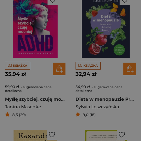
KSIĄŻKA
KSIĄŻKA
35,94 zł
32,94 zł
59,90 zł
54,90 zł
- sugerowana cena
- sugerowana cena
detaliczna
detaliczna
Myślę szybciej, czuję mocniej. ADHD - przewodnik dla kobiet
Dieta w menopauzie Przewodnik dla każdej kobiety
Janina Maschke
Sylwia Leszczyńska
8,5 (29)
9,0 (18)