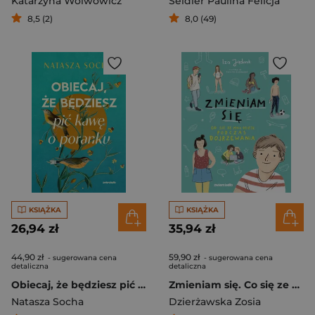
Katarzyna Wolwowicz
Seidler Paulina Felicja
8,5 (2)
8,0 (49)
KSIĄŻKA
KSIĄŻKA
26,94 zł
35,94 zł
44,90 zł
59,90 zł
- sugerowana cena
- sugerowana cena
detaliczna
detaliczna
Obiecaj, że będziesz pić kawę o poranku
Zmieniam się. Co się ze mną dzieje podczas dojrzewania
Natasza Socha
Dzierżawska Zosia