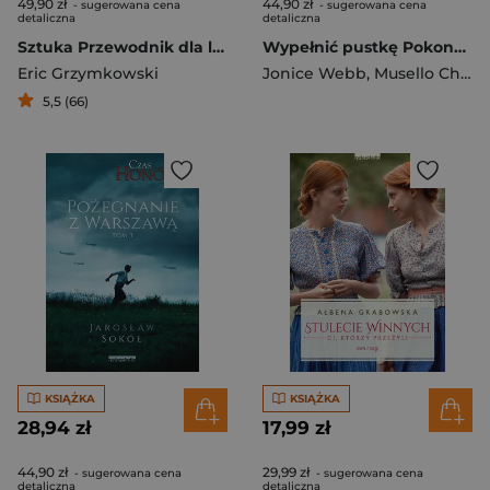
49,90 zł
44,90 zł
- sugerowana cena
- sugerowana cena
detaliczna
detaliczna
Sztuka Przewodnik dla lubiących rozkminiać bez bólu
Wypełnić pustkę Pokonaj skutki zaniedbania emocjonalnego z dzieciństwa
Eric Grzymkowski
Jonice Webb
,
Musello Christine
5,5 (66)
KSIĄŻKA
KSIĄŻKA
28,94 zł
17,99 zł
44,90 zł
29,99 zł
- sugerowana cena
- sugerowana cena
detaliczna
detaliczna