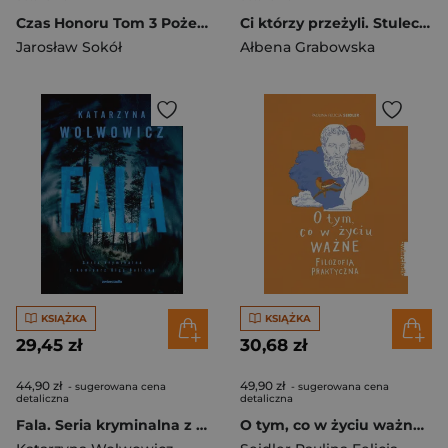
Czas Honoru Tom 3 Pożegnanie z Warszawą
Ci którzy przeżyli. Stulecie Winnych. Tom 1 wyd. specjalne
Jarosław Sokół
Ałbena Grabowska
KSIĄŻKA
KSIĄŻKA
29,45 zł
30,68 zł
44,90 zł
49,90 zł
- sugerowana cena
- sugerowana cena
detaliczna
detaliczna
Fala. Seria kryminalna z komisarz Olgą Balicką. Tom 10
O tym, co w życiu ważne Filozofia praktyczna