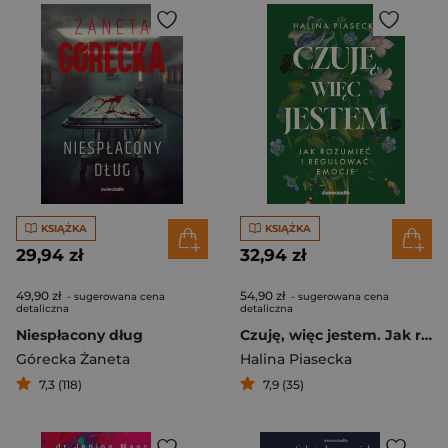
KSIĄŻKA
KSIĄŻKA
29,94 zł
32,94 zł
49,90 zł
54,90 zł
- sugerowana cena
- sugerowana cena
detaliczna
detaliczna
Niespłacony dług
Czuję, więc jestem. Jak rozumieć i regulować emocje
Górecka Żaneta
Halina Piasecka
7,3 (118)
7,9 (35)