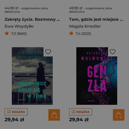
44,90 zł
49,90 zł
- sugerowana cena
- sugerowana cena
detaliczna
detaliczna
Zakręty życia. Rozmowy o miłości, depresji, nałogach i odnajdywaniu siebie
Tam, gdzie jest miejsce przy stole
Ewa Woydyłło
Magda Knedler
7,3 (1600)
7,4 (1223)
KSIĄŻKA
KSIĄŻKA
29,94 zł
29,94 zł