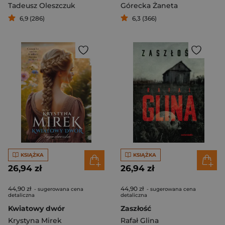
Tadeusz Oleszczuk
Górecka Żaneta
6,9 (286)
6,3 (366)
KSIĄŻKA
KSIĄŻKA
26,94 zł
26,94 zł
44,90 zł
44,90 zł
- sugerowana cena
- sugerowana cena
detaliczna
detaliczna
Kwiatowy dwór
Zaszłość
Krystyna Mirek
Rafał Glina