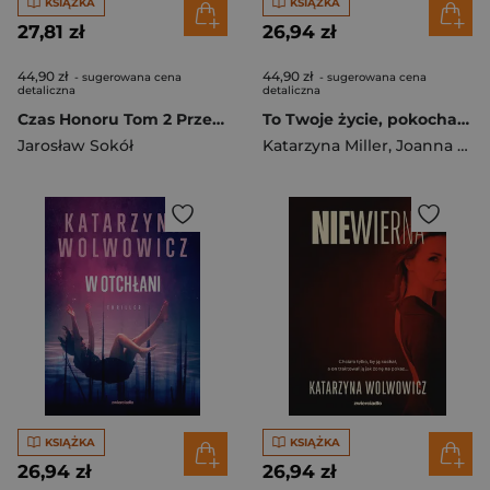
KSIĄŻKA
KSIĄŻKA
27,81 zł
26,94 zł
44,90 zł
44,90 zł
- sugerowana cena
- sugerowana cena
detaliczna
detaliczna
Czas Honoru Tom 2 Przed Burzą
To Twoje życie, pokochaj je wyd. 2024
Jarosław Sokół
Katarzyna Miller
,
Joanna Olekszyk
KSIĄŻKA
KSIĄŻKA
26,94 zł
26,94 zł