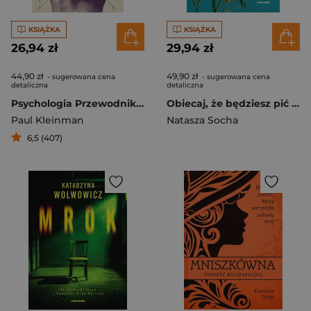
KSIĄŻKA
KSIĄŻKA
26,94 zł
29,94 zł
44,90 zł
49,90 zł
- sugerowana cena
- sugerowana cena
detaliczna
detaliczna
Psychologia Przewodnik dla lubiących rozkminiać bez bólu
Obiecaj, że będziesz pić kawę o poranku
Paul Kleinman
Natasza Socha
6,5 (407)