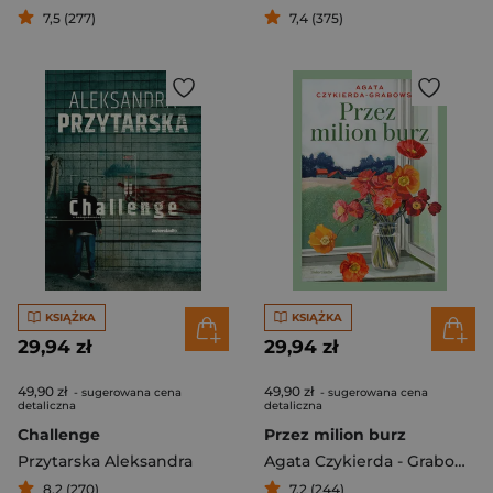
7,5 (277)
7,4 (375)
KSIĄŻKA
KSIĄŻKA
29,94 zł
29,94 zł
49,90 zł
49,90 zł
- sugerowana cena
- sugerowana cena
detaliczna
detaliczna
Challenge
Przez milion burz
Przytarska Aleksandra
Agata Czykierda - Grabowska
8,2 (270)
7,2 (244)