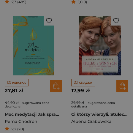
7,3 (485)
1,0 (1)
KSIĄŻKA
KSIĄŻKA
27,81 zł
17,99 zł
44,90 zł
29,99 zł
- sugerowana cena
- sugerowana cena
detaliczna
detaliczna
Moc medytacji Jak sprawić, by umysł stał się twoim sprzymierzeńcem
Ci którzy wierzyli. Stulecie Winnych. Tom 3 wyd. specjalne
Pema Chodron
Ałbena Grabowska
7,2 (20)