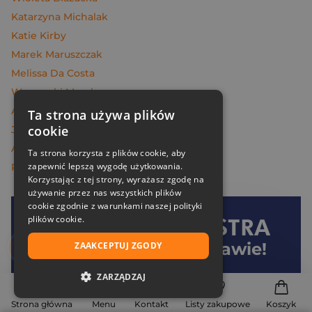
Katarzyna Michalak
Katie Kirby
Marek Maruszczak
Melissa Da Costa
Węcowski Marek
Andrzej Maleszka
Ta strona używa plików
cookie
Janiszewska Monika
Andrzej Dragan
Ta strona korzysta z plików cookie, aby
zapewnić lepszą wygodę użytkowania.
Piotr Oczko
Korzystając z tej strony, wyrażasz zgodę na
używanie przez nas wszystkich plików
cookie zgodnie z warunkami naszej polityki
plików cookie.
Dołącz do
Znak
i oszczędzaj na dostawie!
ZAAKCEPTUJ ZGODY
ZARZĄDZAJ
Twoje korzyści:
NIEZBĘDNE
Strona główna
Menu
Kontakt
Listy zakupowe
Koszyk