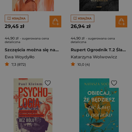
KSIĄŻKA
KSIĄŻKA
29,45 zł
26,94 zł
44,90 zł
44,90 zł
- sugerowana cena
- sugerowana cena
detaliczna
detaliczna
Szczęścia można się nauczyć
Rupert Ogrodnik T.2 Śladami zatartych wspomnień
Ewa Woydyłło
Katarzyna Wolwowicz
7,3 (872)
10,0 (4)