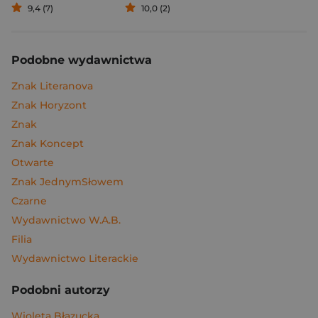
9,4 (7)
10,0 (2)
Podobne wydawnictwa
Znak Literanova
Znak Horyzont
Znak
Znak Koncept
Otwarte
Znak JednymSłowem
Czarne
Wydawnictwo W.A.B.
Filia
Wydawnictwo Literackie
Podobni autorzy
Wioleta Błazucka