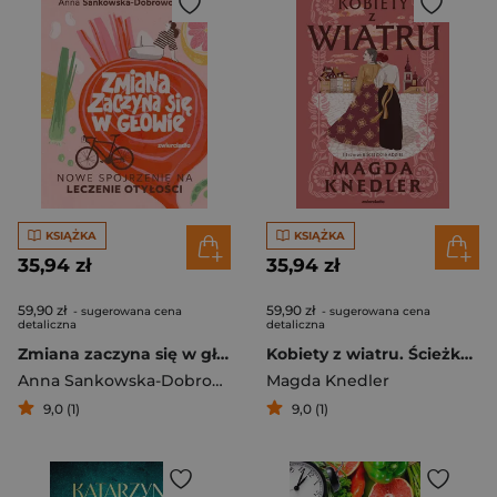
KSIĄŻKA
KSIĄŻKA
35,94 zł
35,94 zł
59,90 zł
59,90 zł
- sugerowana cena
- sugerowana cena
detaliczna
detaliczna
Zmiana zaczyna się w głowie
Kobiety z wiatru. Ścieżkami nadziei. Tom 3
Anna Sankowska-Dobrowolska
Magda Knedler
9,0 (1)
9,0 (1)