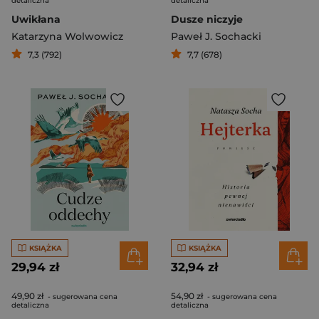
detaliczna
detaliczna
Uwikłana
Dusze niczyje
Katarzyna Wolwowicz
Paweł J. Sochacki
7,3 (792)
7,7 (678)
KSIĄŻKA
KSIĄŻKA
29,94 zł
32,94 zł
49,90 zł
54,90 zł
- sugerowana cena
- sugerowana cena
detaliczna
detaliczna