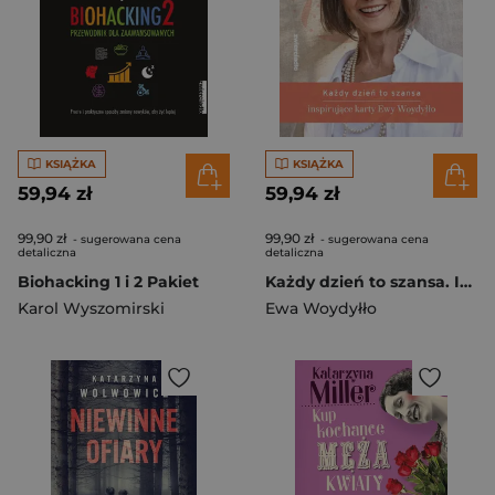
KSIĄŻKA
KSIĄŻKA
59,94 zł
59,94 zł
99,90 zł
99,90 zł
- sugerowana cena
- sugerowana cena
detaliczna
detaliczna
Biohacking 1 i 2 Pakiet
Każdy dzień to szansa. Inspirujące karty Ewy Woydyłło
Karol Wyszomirski
Ewa Woydyłło