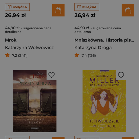
KSIĄŻKA
KSIĄŻKA
26,94 zł
26,94 zł
44,90 zł
44,90 zł
- sugerowana cena
- sugerowana cena
detaliczna
detaliczna
Mrok
Mniszkówna. Historia pisarki, która wzruszyła miliony serc
Katarzyna Wolwowicz
Katarzyna Droga
7,2 (2411)
7,4 (126)