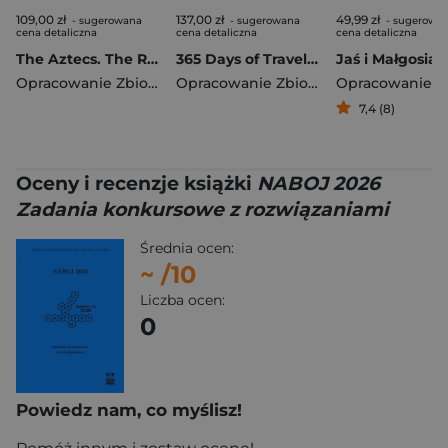
109,00 zł
137,00 zł
49,99 zł
- sugerowana
- sugerowana
- sugerowa
cena detaliczna
cena detaliczna
cena detaliczna
The Aztecs. The Rise and Fall of a Mighty Empire
365 Days of Travel. Lonely Planet
Jaś i Małgosia
Opracowanie Zbiorowe
Opracowanie Zbiorowe
7,4 (8)
Oceny i recenzje książki
NABOJ 2026
Zadania konkursowe z rozwiązaniami
Średnia ocen:
~
/10
Liczba ocen:
0
Powiedz nam, co myślisz!