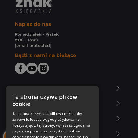
Napisz do nas
Poniedziałek - Piątek
8:00 - 18:00
[email protected]
Bądź z nami na bieżąco
O Księgarni Znak
Ta strona używa plików
cookie
Zakupy u nas
Ta strona korzysta z plików cookie, aby
Nasza oferta
zapewnić lepszą wygodę użytkowania.
Korzystając z tej strony, wyrażasz zgodę na
używanie przez nas wszystkich plików
Nasi autorzy
cookie zgodnie z warunkami naszej polityki