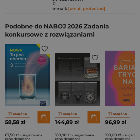
PL
e-mail:
[email protected]
Podobne do NABOJ 2026 Zadania
konkursowe z rozwiązaniami
KSIĄŻKA
KSIĄŻKA
KSIĄŻKA
58,58 zł
144,89 zł
96,99 zł
67,50 zł
189,90 zł
109,00 zł
- sugerowana
- sugerowana
- sugerow
cena detaliczna
cena detaliczna
cena detaliczna