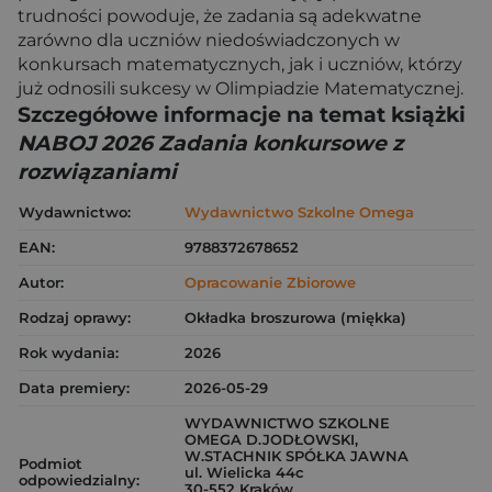
trudności powoduje, że zadania są adekwatne
zarówno dla uczniów niedoświadczonych w
konkursach matematycznych, jak i uczniów, którzy
już odnosili sukcesy w Olimpiadzie Matematycznej.
Szczegółowe informacje na temat książki
NABOJ 2026 Zadania konkursowe z
rozwiązaniami
Wydawnictwo:
Wydawnictwo Szkolne Omega
EAN:
9788372678652
Autor:
Opracowanie Zbiorowe
Rodzaj oprawy:
Okładka broszurowa (miękka)
Rok wydania:
2026
Data premiery:
2026-05-29
WYDAWNICTWO SZKOLNE
OMEGA D.JODŁOWSKI,
W.STACHNIK SPÓŁKA JAWNA
Podmiot
ul. Wielicka 44c
odpowiedzialny:
30-552 Kraków