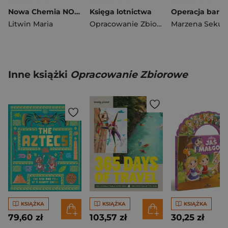
Nowa Chemia NOWA TO JEST CHEMIA podręcznik część 3 zakres rozszerzony EDYCJA 2026
Księga lotnictwa
Litwin Maria
Opracowanie Zbiorowe
Marzena Sekuł
Inne książki
Opracowanie Zbiorowe
KSIĄŻKA
KSIĄŻKA
KSIĄŻKA
79,60 zł
103,57 zł
30,25 zł