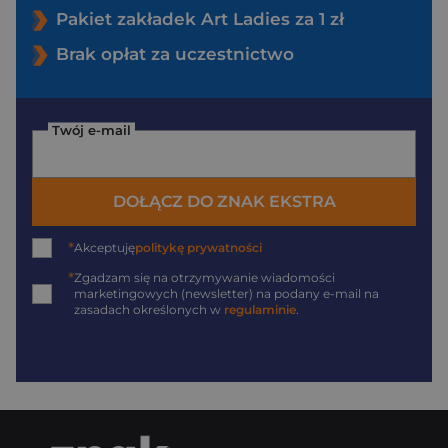
Pakiet zakładek Art Ladies za 1 zł
Brak opłat za uczestnictwo
Twój e-mail
DOŁĄCZ DO ZNAK EKSTRA
*
Akceptuję
politykę prywatności
*
Zgadzam się na otrzymywanie wiadomości
marketingowych (newsletter) na podany
e-mail
na
zasadach określonych w
regulaminie
.