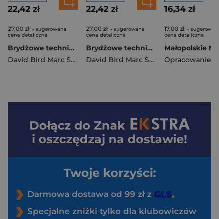
22,42 zł
22,42 zł
16,34 zł
27,00 zł
27,00 zł
17,00 zł
- sugerowana
- sugerowana
- sugerowan
cena detaliczna
cena detaliczna
cena detaliczna
Brydżowe techniki. Komunikacja
Brydżowe techniki. Rozgrywka kontraktów kolorowych
David Bird Marc Smith
,
Marc Smith
David Bird Marc Smith
,
Marc Smith
Dołącz do
Znak
i oszczędzaj na dostawie!
Twoje korzyści:
Darmowa dostawa od 99 zł z
Specjalne zniżki tylko dla klubowiczów