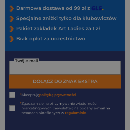
Darmowa dostawa od 99 zł z
Specjalne zniżki tylko dla klubowiczów
Pakiet zakładek Art Ladies za 1 zł
Brak opłat za uczestnictwo
Twój e-mail
DOŁĄCZ DO ZNAK EKSTRA
*
Akceptuję
politykę prywatności
*
Zgadzam się na otrzymywanie wiadomości
marketingowych (newsletter) na podany
e-mail
na
zasadach określonych w
regulaminie
.