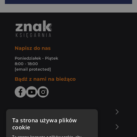
Napisz do nas
Poniedziałek - Piątek
8:00 - 18:00
[email protected]
Bądź z nami na bieżąco
O Księgarni Znak
Ta strona używa plików
cookie
Zakupy u nas
Ta strona korzysta z plików cookie, aby