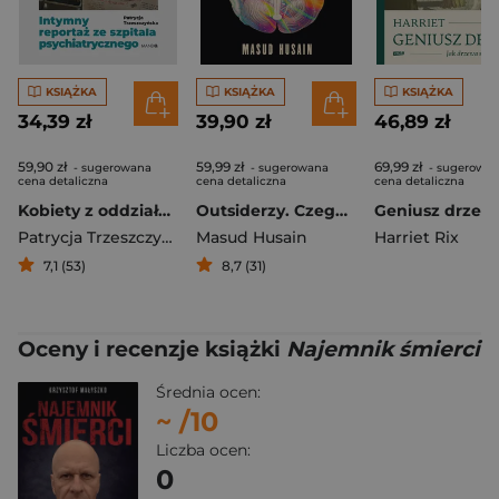
KSIĄŻKA
KSIĄŻKA
KSIĄŻKA
34,39 zł
39,90 zł
46,89 zł
59,90 zł
59,99 zł
69,99 zł
- sugerowana
- sugerowana
- sugerowa
cena detaliczna
cena detaliczna
cena detaliczna
Kobiety z oddziału 5B. Intymny reportaż ze szpitala psychiatrycznego
Outsiderzy. Czego pacjenci neurologa nauczyli go o mózgu
Patrycja Trzeszczyńska
Masud Husain
Harriet Rix
7,1 (53)
8,7 (31)
Oceny i recenzje książki
Najemnik śmierci
Średnia ocen:
~
/10
Liczba ocen:
0