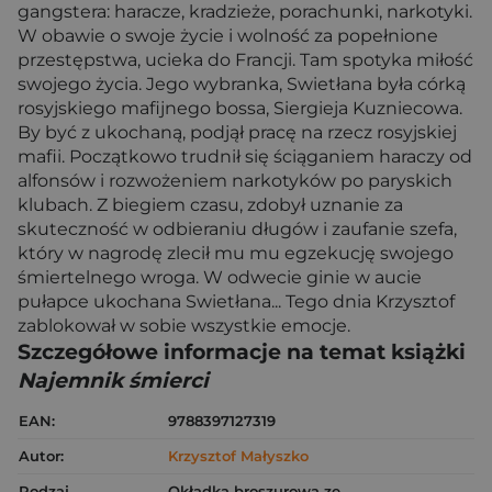
gangstera: haracze, kradzieże, porachunki, narkotyki.
W obawie o swoje życie i wolność za popełnione
przestępstwa, ucieka do Francji. Tam spotyka miłość
swojego życia. Jego wybranka, Swietłana była córką
rosyjskiego mafijnego bossa, Siergieja Kuzniecowa.
By być z ukochaną, podjął pracę na rzecz rosyjskiej
mafii. Początkowo trudnił się ściąganiem haraczy od
alfonsów i rozwożeniem narkotyków po paryskich
klubach. Z biegiem czasu, zdobył uznanie za
skuteczność w odbieraniu długów i zaufanie szefa,
który w nagrodę zlecił mu mu egzekucję swojego
śmiertelnego wroga. W odwecie ginie w aucie
pułapce ukochana Swietłana... Tego dnia Krzysztof
zablokował w sobie wszystkie emocje.
Szczegółowe informacje na temat książki
Najemnik śmierci
EAN:
9788397127319
Autor:
Krzysztof Małyszko
Rodzaj
Okładka broszurowa ze