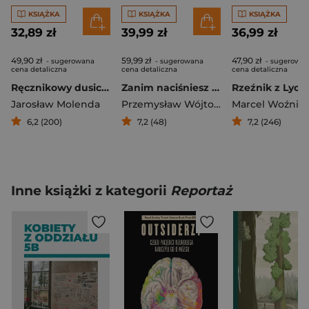
KSIĄŻKA
KSIĄŻKA
KSIĄŻKA
32,89 zł
39,99 zł
36,99 zł
49,90 zł
59,99 zł
47,90 zł
- sugerowana
- sugerowana
- sugerowa
cena detaliczna
cena detaliczna
cena detaliczna
Ręcznikowy dusiciel
Zanim naciśniesz spust. Pierwszy poradnik polskich snajperów
Rzeźnik z Lyon
Jarosław Molenda
Przemysław Wójtowicz
Marcel Woźnia
,
Artur Panasiu
6,2 (200)
7,2 (48)
7,2 (246)
Inne książki z kategorii
Reportaż