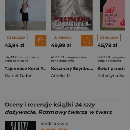
KSIĄŻKA
KSIĄŻKA
KSIĄŻKA
43,94 zł
49,99 zł
45,78 zł
54,99 zł
49,99 zł
69,99 zł
- sugerowana
- sugerowana
- sugerowa
cena detaliczna
cena detaliczna
cena detaliczna
Tajemnice Korei Północnej
Koszmary Edynburga
Daniel Tudor
Amelia M.
Oceny i recenzje książki
24 razy
dożywocie. Rozmowy twarzą w twarz
Średnia ocen: