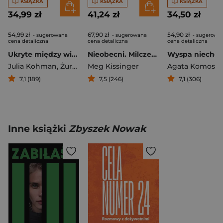
KSIĄŻKA
KSIĄŻKA
KSIĄŻKA
34,99 zł
41,24 zł
34,50 zł
54,99 zł
67,90 zł
54,90 zł
- sugerowana
- sugerowana
- sugerowa
cena detaliczna
cena detaliczna
cena detaliczna
Ukryte między wierszami
Nieobecni. Milczenie wokół chorób psychicznych w rodzinie
Julia Kohman
,
Żurnalista
Meg Kissinger
7,1 (189)
7,5 (246)
7,1 (306)
Inne książki
Zbyszek Nowak