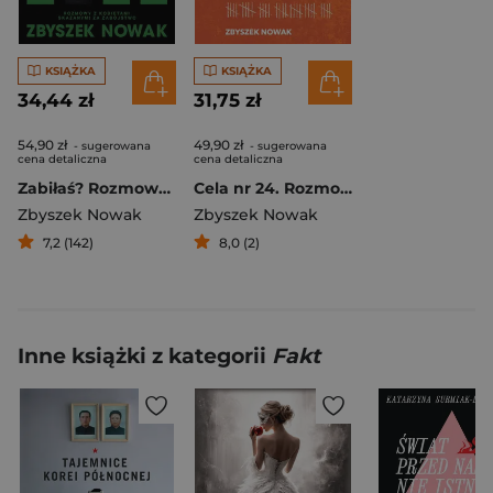
KSIĄŻKA
KSIĄŻKA
34,44 zł
31,75 zł
54,90 zł
49,90 zł
- sugerowana
- sugerowana
cena detaliczna
cena detaliczna
Zabiłaś? Rozmowy z kobietami skazanymi za zabójstwo
Cela nr 24. Rozmowy z dożywotnimi
Zbyszek Nowak
Zbyszek Nowak
7,2 (142)
8,0 (2)
Inne książki z kategorii
Fakt