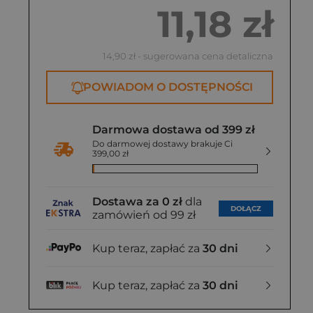
11,18 zł
14,90 zł
- sugerowana cena detaliczna
POWIADOM O DOSTĘPNOŚCI
Darmowa dostawa od 399 zł
Do darmowej dostawy brakuje Ci
399,00 zł
Dostawa za 0 zł
dla
DOŁĄCZ
zamówień od 99 zł
Kup teraz, zapłać za
30 dni
Kup teraz, zapłać za
30 dni