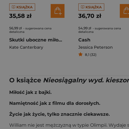
KSIĄŻKA
KSIĄŻKA
35,58 zł
36,70 zł
56,99 zł
54,99 zł
- sugerowana cena
- sugerowana cena
detaliczna
detaliczna
Skutki uboczne miłości
Cash
Kate Canterbary
Jessica Peterson
8,1 (32)
O książce
Nieosiągalny wyd. kiesz
Miłość jak z bajki.
Namiętność jak z filmu dla dorosłych.
Życie jak życie, tylko znacznie ciekawsze.
William nie jest mężczyzną w typie Olimpii. Wydaje 