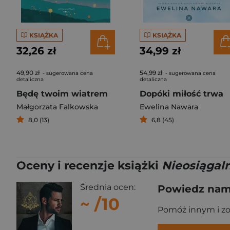
KSIĄŻKA
KSIĄŻKA
32,26 zł
34,99 zł
49,90 zł
54,99 zł
- sugerowana cena
- sugerowana cena
detaliczna
detaliczna
Będę twoim wiatrem
Dopóki miłość trwa
Małgorzata Falkowska
Ewelina Nawara
8,0 (13)
6,8 (45)
Oceny i recenzje książki
Nieosiągal
Średnia ocen:
Powiedz nam,
~
/10
Pomóż innym i z