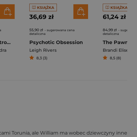
KSIĄŻKA
KSIĄŻKA
36,69 zł
61,24 zł
55,90 zł
84,99 zł
a
- sugerowana cena
- sugerowa
detaliczna
detaliczna
Zwrócę ci ją (ilustrowane brzegi)
Psychotic Obsession
dra
Leigh Rivers
Brandi Elise Sz
8,3 (3)
8,5 (8)
licami Torunia, ale William ma wobec dziewczyny inne