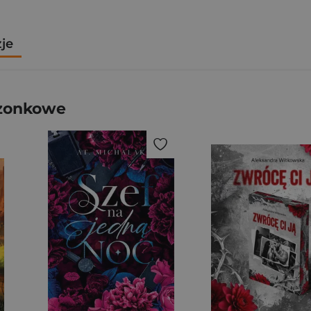
zje
szonkowe