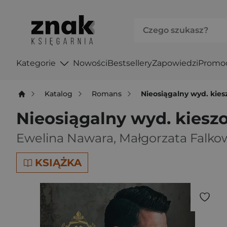
Kategorie
Nowości
Bestsellery
Zapowiedzi
Promo
Katalog
Romans
Nieosiągalny wyd. kie
Nieosiągalny wyd. kies
Ewelina Nawara
,
Małgorzata Falko
KSIĄŻKA