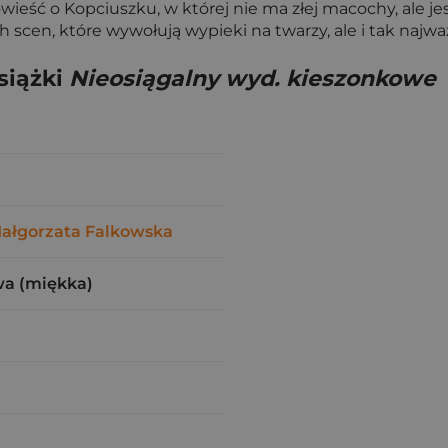
owieść o Kopciuszku, w której nie ma złej macochy, ale jest
cen, które wywołują wypieki na twarzy, ale i tak najważn
siążki
Nieosiągalny wyd. kieszonkowe
ałgorzata Falkowska
wa (miękka)