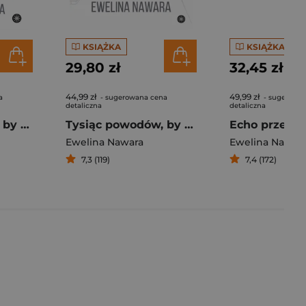
KSIĄŻKA
KSIĄŻKA
29,80 zł
32,45 zł
44,99 zł
49,99 zł
a
- sugerowana cena
- sugerowa
detaliczna
detaliczna
Tysiąc powodów, by uwierzyć w miłość
Tysiąc powodów, by żyć
Echo przeszł
Ewelina Nawara
Ewelina Nawar
7,3 (119)
7,4 (172)