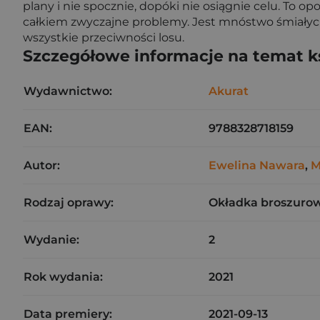
plany i nie spocznie, dopóki nie osiągnie celu. To op
całkiem zwyczajne problemy. Jest mnóstwo śmiałych s
wszystkie przeciwności losu.
Szczegółowe informacje na temat k
Wydawnictwo:
Akurat
EAN:
9788328718159
Autor:
Ewelina Nawara
,
M
Rodzaj oprawy:
Okładka broszuro
Wydanie:
2
Rok wydania:
2021
Data premiery:
2021-09-13