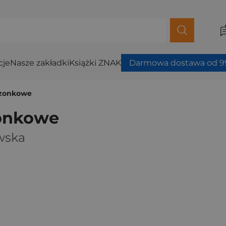
cje
Nasze zakładki
Książki ZNAK
Darmowa dostawa od 99
szonkowe
zonkowe
wska