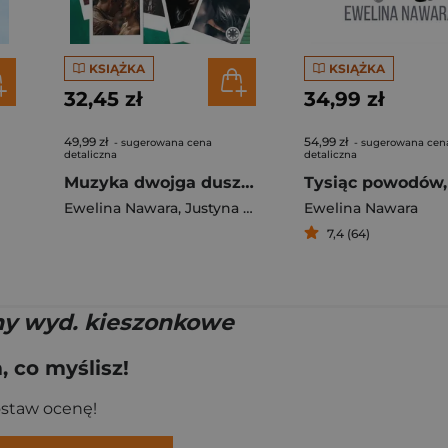
KSIĄŻKA
KSIĄŻKA
32,45 zł
34,99 zł
49,99 zł
54,99 zł
- sugerowana cena
- sugerowana cen
detaliczna
detaliczna
Muzyka dwojga dusz wyd. 2024
Ewelina Nawara
,
Justyna Leśniewicz
Ewelina Nawara
7,4 (64)
ny wyd. kieszonkowe
 co myślisz!
ostaw ocenę!