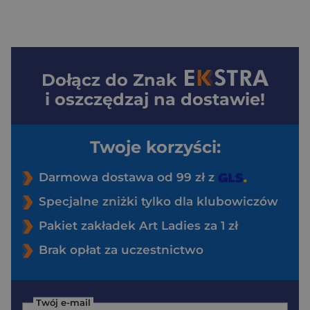
Dołącz do
Znak
i oszczędzaj na dostawie!
Twoje korzyści:
Darmowa dostawa od 99 zł z
Specjalne zniżki tylko dla klubowiczów
Pakiet zakładek Art Ladies za 1 zł
Brak opłat za uczestnictwo
Twój e-mail