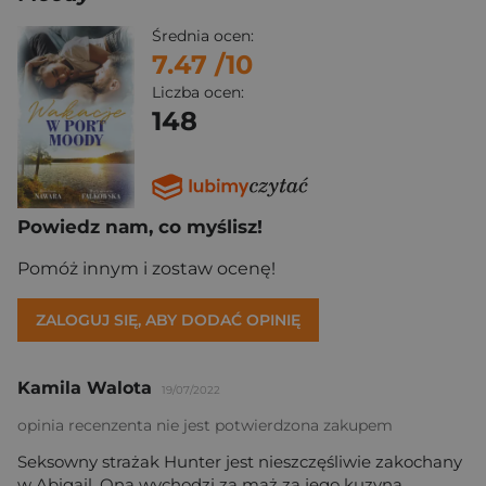
Średnia ocen:
7.47
/10
Liczba ocen:
148
Powiedz nam, co myślisz!
Pomóż innym i zostaw ocenę!
ZALOGUJ SIĘ, ABY DODAĆ OPINIĘ
Kamila Walota
19/07/2022
opinia recenzenta nie jest potwierdzona zakupem
Seksowny strażak Hunter jest nieszczęśliwie zakochany
w Abigail. Ona wychodzi za mąż za jego kuzyna