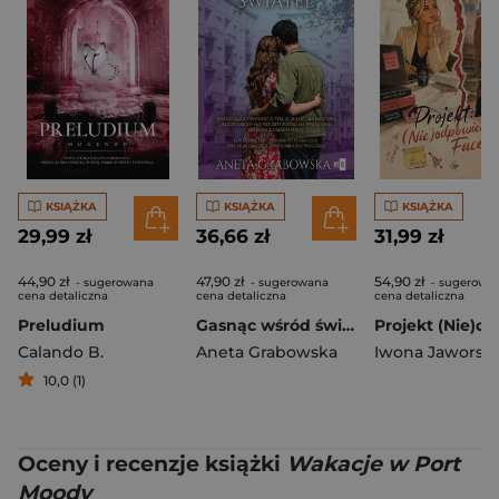
KSIĄŻKA
KSIĄŻKA
KSIĄŻKA
29,99 zł
36,66 zł
31,99 zł
44,90 zł
47,90 zł
54,90 zł
- sugerowana
- sugerowana
- sugerowa
cena detaliczna
cena detaliczna
cena detaliczna
Preludium
Gasnąc wśród świateł
Calando B.
Aneta Grabowska
Iwona Jaworsk
10,0 (1)
Oceny i recenzje książki
Wakacje w Port
Moody