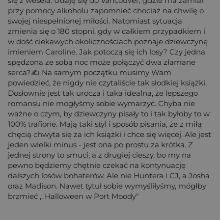
się z wesela. Udaję się do Vancouver, gdzie ma zamiar
przy pomocy alkoholu zapomnieć chociaż na chwilę o
swojej niespełnionej miłości. Natomiast sytuacja
zmienia się o 180 stopni, gdy w całkiem przypadkiem i
w dość ciekawych okolicznościach poznaje dziewczynę
imieniem Caroline. Jak potoczą się ich losy? Czy jedna
spędzona ze sobą noc może połączyć dwa złamane
serca?✍ Na samym początku musimy Wam
powiedzieć, że nigdy nie czytaliście tak słodkiej książki.
Dosłownie jest tak urocza i taka idealna, że lepszego
romansu nie mogłyśmy sobie wymarzyć. Chyba nie
ważne o czym, by dziewczyny pisały to i tak byłoby to w
100% trafione. Mają taki styl i sposób pisania, że z miłą
chęcią chwyta się za ich książki i chce się więcej. Ale jest
jeden wielki minus - jest ona po prostu za krótka. Z
jednej strony to smuci, a z drugiej cieszy, bo my na
pewno będziemy chętnie czekać na kontynuację
dalszych losów bohaterów. Ale nie Huntera i CJ, a Josha
oraz Madison. Nawet tytuł sobie wymyśliłyśmy, mógłby
brzmieć ,, Halloween w Port Moody"