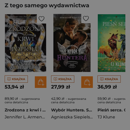
Z tego samego wydawnictwa
KSIĄŻKA
KSIĄŻKA
KSIĄŻKA
53,94 zł
27,99 zł
36,99 zł
89,90 zł
42,90 zł
59,90 zł
- sugerowana
- sugerowana
- sugerowa
cena detaliczna
cena detaliczna
cena detaliczna
Zrodzona z krwi i popiołu. Z ciała i ognia. Tom 4
Wybór Huntera. Sinners&Reapers
Jennifer L. Armentrout
Agnieszka Siepielska
TJ Klune