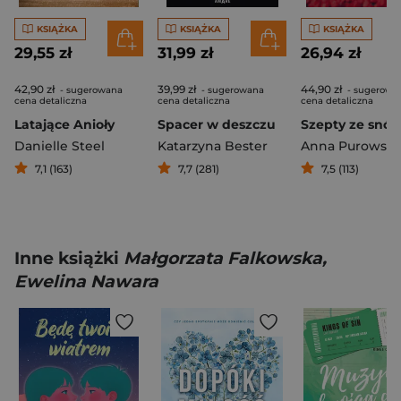
KSIĄŻKA
KSIĄŻKA
KSIĄŻKA
29,55 zł
31,99 zł
26,94 zł
42,90 zł
39,99 zł
44,90 zł
- sugerowana
- sugerowana
- sugerowa
cena detaliczna
cena detaliczna
cena detaliczna
Latające Anioły
Spacer w deszczu
Szepty ze snó
Danielle Steel
Katarzyna Bester
Anna Purowsk
7,1 (163)
7,7 (281)
7,5 (113)
Inne książki
Małgorzata Falkowska,
Ewelina Nawara