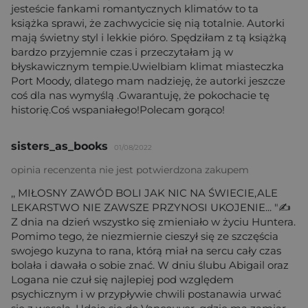
jesteście fankami romantycznych klimatów to ta
książka sprawi, że zachwycicie się nią totalnie. Autorki
mają świetny styl i lekkie pióro. Spędziłam z tą książką
bardzo przyjemnie czas i przeczytałam ją w
błyskawicznym tempie.Uwielbiam klimat miasteczka
Port Moody, dlatego mam nadzieję, że autorki jeszcze
coś dla nas wymyślą .Gwarantuję, że pokochacie tę
historię.Coś wspaniałego!Polecam gorąco!
sisters_as_books
01/08/2022
opinia recenzenta nie jest potwierdzona zakupem
,, MIŁOSNY ZAWÓD BOLI JAK NIC NA ŚWIECIE,ALE
LEKARSTWO NIE ZAWSZE PRZYNOSI UKOJENIE... "✍
Z dnia na dzień wszystko się zmieniało w życiu Huntera.
Pomimo tego, że niezmiernie cieszył się ze szczęścia
swojego kuzyna to rana, którą miał na sercu cały czas
bolała i dawała o sobie znać. W dniu ślubu Abigail oraz
Logana nie czuł się najlepiej pod względem
psychicznym i w przypływie chwili postanawia urwać