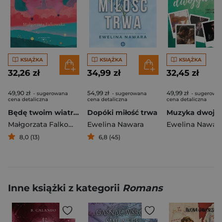
KSIĄŻKA
KSIĄŻKA
KSIĄŻKA
32,26 zł
34,99 zł
32,45 zł
49,90 zł
54,99 zł
49,99 zł
- sugerowana
- sugerowana
- sugerowa
cena detaliczna
cena detaliczna
cena detaliczna
Będę twoim wiatrem
Dopóki miłość trwa
Małgorzata Falkowska
Ewelina Nawara
Ewelina Nawar
8,0 (13)
6,8 (45)
Inne książki z kategorii
Romans