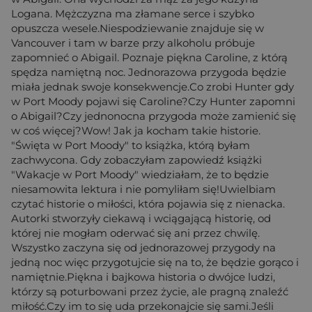
Logana. Mężczyzna ma złamane serce i szybko
opuszcza wesele.Niespodziewanie znajduje się w
Vancouver i tam w barze przy alkoholu próbuje
zapomnieć o Abigail. Poznaje piękna Caroline, z którą
spędza namiętną noc. Jednorazowa przygoda będzie
miała jednak swoje konsekwencje.Co zrobi Hunter gdy
w Port Moody pojawi się Caroline?Czy Hunter zapomni
o Abigail?Czy jednonocna przygoda może zamienić się
w coś więcej?Wow! Jak ja kocham takie historie.
"Święta w Port Moody" to książka, którą byłam
zachwycona. Gdy zobaczyłam zapowiedź książki
"Wakacje w Port Moody" wiedziałam, że to będzie
niesamowita lektura i nie pomyliłam się!Uwielbiam
czytać historie o miłości, która pojawia się z nienacka.
Autorki stworzyły ciekawą i wciągającą historię, od
której nie mogłam oderwać się ani przez chwilę.
Wszystko zaczyna się od jednorazowej przygody na
jedną noc więc przygotujcie się na to, że będzie gorąco i
namiętnie.Piękna i bajkowa historia o dwójce ludzi,
którzy są poturbowani przez życie, ale pragną znaleźć
miłość.Czy im to się uda przekonajcie się sami.Jeśli