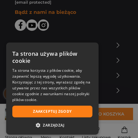
[email protected]
Bądź z nami na bieżąco
O Księgarni Znak
Ta strona używa plików
cookie
Zakupy u nas
Ta strona korzysta z plików cookie, aby
Nasza oferta
zapewnić lepszą wygodę użytkowania.
Korzystając z tej strony, wyrażasz zgodę na
używanie przez nas wszystkich plików
Nasi autorzy
cookie zgodnie z warunkami naszej polityki
plików cookie.
ZAAKCEPTUJ ZGODY
32,60 zł
DO KOSZYKA
ZARZĄDZAJ
NIEZBĘDNE
Strona główna
Menu
Kontakt
Listy zakupowe
Koszyk