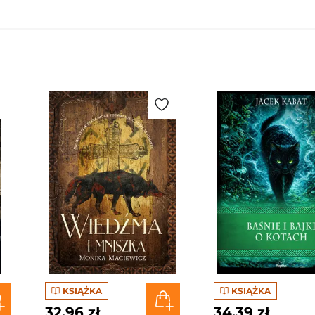
KSIĄŻKA
KSIĄŻKA
32,96 zł
34,39 zł