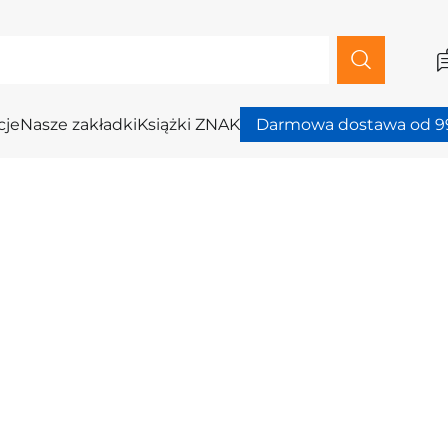
cje
Nasze zakładki
Książki ZNAK
Darmowa dostawa od 99