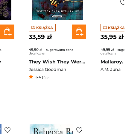
KSIĄŻKA
KSIĄŻKA
33,59 zł
35,95 zł
49,90 zł
49,99 zł
a
- sugerowana cena
- sugerowa
detaliczna
detaliczna
y
They Wish They Were Us Wszyscy chcą być jak my
Mallaroy. To
Jessica Goodman
A.M. Juna
6,4 (155)