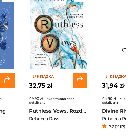
KSIĄŻKA
KSIĄŻKA
32,75 zł
31,94 zł
49,90 zł
44,90 zł
a
- sugerowana cena
- sugerowa
detaliczna
detaliczna
ing
Ruthless Vows. Rozdzieleni przez wojnę. Letters of Enchantment. Tom 2
Rebecca Ross
Rebecca Ross
7,7 (1487)