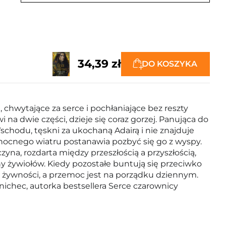
34,39 zł
DO KOSZYKA
 chwytające za serce i pochłaniające bez reszty
a dwie części, dzieje się coraz gorzej. Panująca do
chodu, tęskni za ukochaną Adairą i nie znajduje
ółnocnego wiatru postanawia pozbyć się go z wyspy.
yna, rozdarta między przeszłością a przyszłością,
hy żywiołów. Kiedy pozostałe buntują się przeciwko
e żywności, a przemoc jest na porządku dziennym.
ichec, autorka bestsellera Serce czarownicy