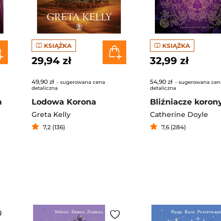
KSIĄŻKA
KSIĄŻKA
29,94 zł
32,99 zł
49,90 zł
54,90 zł
- sugerowana cena
- sugerowana cen
detaliczna
detaliczna
m
Lodowa Korona
Bliźniacze koron
Greta Kelly
Catherine Doyle
7,2 (136)
7,6 (284)