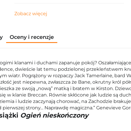
Zobacz więcej
y
Oceny i recenzje
rogimi klanami i duchami zapanuje pokój? Oszałamiające,
nce, dwieście lat temu podzielonej przekleństwem krwi n
ym wiatr. Pogrążony w rozpaczy Jack Tamerlaine, bard Ws
szłość jest niepewna, zwłaszcza że Bane, okrutny król p
ieszka ze swoją „nową” matką i bratem w Kirston. Dziewcz
 się w klanie Breccan. Równie skłócone jak ludzie są duc
ziemia i ludzie zaczynają chorować, na Zachodzie brakuj
 pierwszej strony… Naprawdę magiczna.” Genevieve Gorn
siążki
Ogień nieskończony