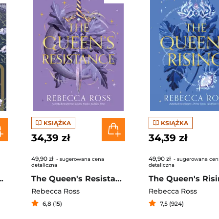
KSIĄŻKA
KSIĄŻKA
34,39 zł
34,39 zł
49,90 zł
49,90 zł
- sugerowana cena
- sugerowana cen
detaliczna
detaliczna
ogów. Letters of Enchantment. Tom 3
The Queen's Resistance. Narodziny królowej. Tom 2
The Queen's Ris
Rebecca Ross
Rebecca Ross
6,8 (15)
7,5 (924)