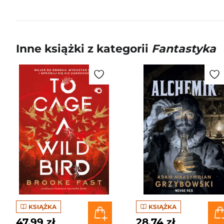
Inne książki z kategorii
Fantastyka
KSIĄŻKA
KSIĄŻKA
47,99 zł
28,74 zł