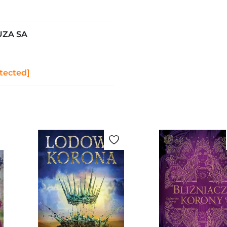
UZA SA
tected]