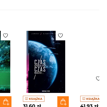
KSIĄŻKA
KSIĄŻKA
31,60 zł
41,93 zł