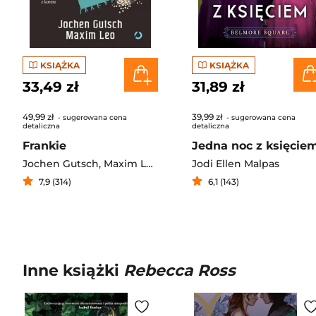
KSIĄŻKA
KSIĄŻKA
33,49 zł
31,89 zł
49,99 zł
39,99 zł
- sugerowana cena
- sugerowana cena
detaliczna
detaliczna
Frankie
Jedna noc z księcie
Jochen Gutsch
,
Maxim Leo
Jodi Ellen Malpas
7,9 (314)
6,1 (143)
Inne książki
Rebecca Ross