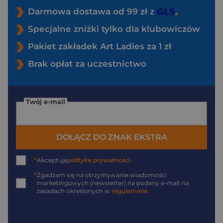
Darmowa dostawa od 99 zł z
Specjalne zniżki tylko dla klubowiczów
Pakiet zakładek Art Ladies za 1 zł
Brak opłat za uczestnictwo
Twój e-mail
DOŁĄCZ DO ZNAK EKSTRA
*
Akceptuję
politykę prywatności
*
Zgadzam się na otrzymywanie wiadomości
marketingowych (newsletter) na podany
e-mail
na
zasadach określonych w
regulaminie
.