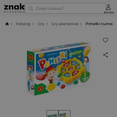
Czego szukasz?
Konto
Katalog
Gry
Gry planszowe
Pchełki numery