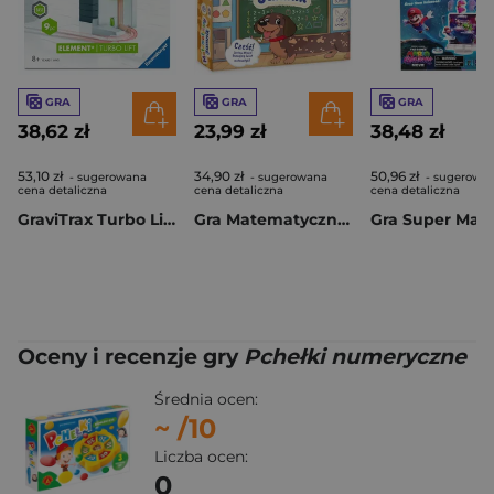
GRA
GRA
GRA
38,62 zł
23,99 zł
38,48 zł
53,10 zł
34,90 zł
50,96 zł
- sugerowana
- sugerowana
- sugerowa
cena detaliczna
cena detaliczna
cena detaliczna
GraviTrax Turbo Lift Element
Gra Matematyczny Jamnik
Oceny i recenzje gry
Pchełki numeryczne
Średnia ocen:
~
/10
Liczba ocen:
0