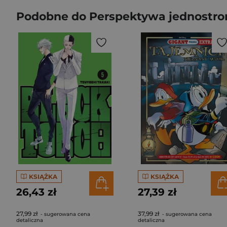
Podobne do Perspektywa jednostron
KSIĄŻKA
KSIĄŻKA
26,43 zł
27,39 zł
27,99 zł
37,99 zł
- sugerowana cena
- sugerowana cena
detaliczna
detaliczna