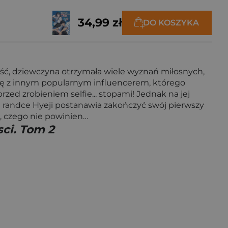
34,99 zł
DO KOSZYKA
ść, dziewczyna otrzymała wiele wyznań miłosnych,
kę z innym popularnym influencerem, którego
zed zrobieniem selfie... stopami! Jednak na jej
ej randce Hyeji postanawia zakończyć swój pierwszy
ś, czego nie powinien…
ci. Tom 2