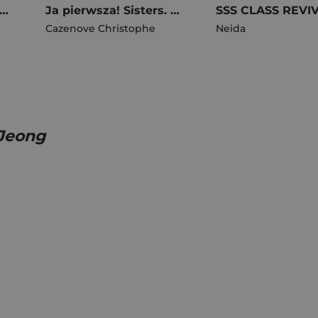
nt Poleca Extra. Tom 5/2025. Tajemnice. Nieznany autor
Ja pierwsza! Sisters. Tom 20
Cazenove Christophe
Neida
Jeong