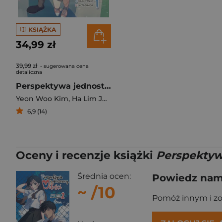
KSIĄŻKA
34,99 zł
39,99 zł
- sugerowana cena
detaliczna
Perspektywa jednostronnej miłości. Tom 1
Yeon Woo Kim
,
Ha Lim Jeong
6,9 (14)
Oceny i recenzje książki
Perspektyw
Średnia ocen:
Powiedz nam,
~
/10
Pomóż innym i z