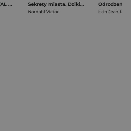
SSS CLASS REVIVAL HUNTER. Tom 1
Sekrety miasta. Dzikie łapy. Tom 3
Nordahl Victor
Istin Jean-Luc
,
J