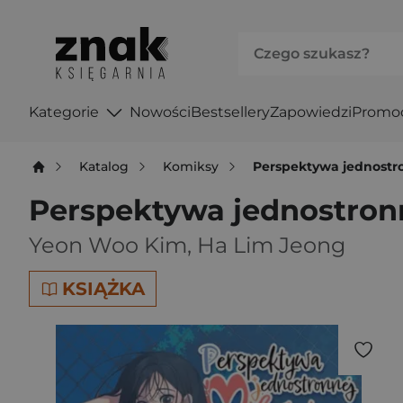
Kategorie
Nowości
Bestsellery
Zapowiedzi
Promo
Katalog
Komiksy
Perspektywa jednostro
Perspektywa jednostronn
Yeon Woo Kim
,
Ha Lim Jeong
KSIĄŻKA