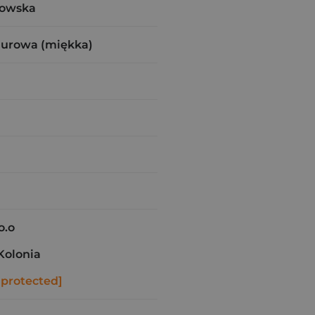
nowska
zurowa (miękka)
o.o
Kolonia
 protected]