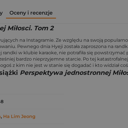
y
Oceny i recenzje
j Miłosci. Tom 2
wujących na Instagramie. Ze względu na swoją popularno
waniu. Pewnego dnia Hyeji została zaproszona na rand
ndki w klubie karaoke, nie potrafiła się powstrzymać pr
ześniej bardzo nieprzyjemne starcie. Po tej katastrofaln
goś z kim nie jest w stanie się dogadać i kto widział co
siążki
Perspektywa jednostronnej Miłos
48
m
,
Ha Lim Jeong