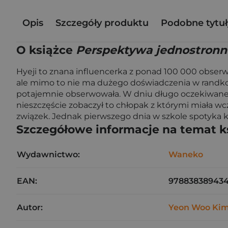
Opis
Szczegóły produktu
Podobne tytuł
O książce
Perspektywa jednostronne
Hyeji to znana influencerka z ponad 100 000 obser
ale mimo to nie ma dużego doświadczenia w randko
potajemnie obserwowała. W dniu długo oczekiwanej ra
nieszczęście zobaczył to chłopak z którymi miała wc
związek. Jednak pierwszego dnia w szkole spotyka ko
Szczegółowe informacje na temat k
Wydawnictwo:
Waneko
EAN:
97883838943
Autor:
Yeon Woo Ki