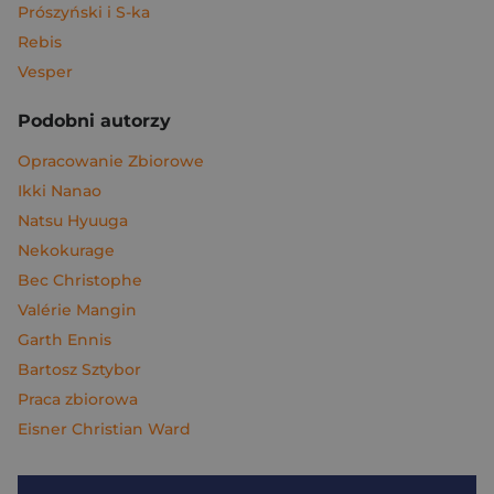
Prószyński i S-ka
Rebis
Vesper
Podobni autorzy
Opracowanie Zbiorowe
Ikki Nanao
Natsu Hyuuga
Nekokurage
Bec Christophe
Valérie Mangin
Garth Ennis
Bartosz Sztybor
Praca zbiorowa
Eisner Christian Ward