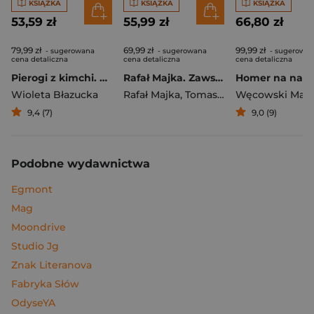
KSIĄŻKA
KSIĄŻKA
KSIĄŻKA
53,59 zł
55,99 zł
66,80 zł
79,99 zł
69,99 zł
99,99 zł
- sugerowana
- sugerowana
- sugerowa
cena detaliczna
cena detaliczna
cena detaliczna
Pierogi z kimchi. Moje ulubione azjatyckie przepisy
Rafał Majka. Zawsze z przodu. Rozmawia Tomasz Kalemba - książka z autografem
Wioleta Błazucka
Rafał Majka
,
Tomasz Kalemba
Węcowski Mar
9,4 (7)
9,0 (9)
Podobne wydawnictwa
Egmont
Mag
Moondrive
Studio Jg
Znak Literanova
Fabryka Słów
OdyseYA