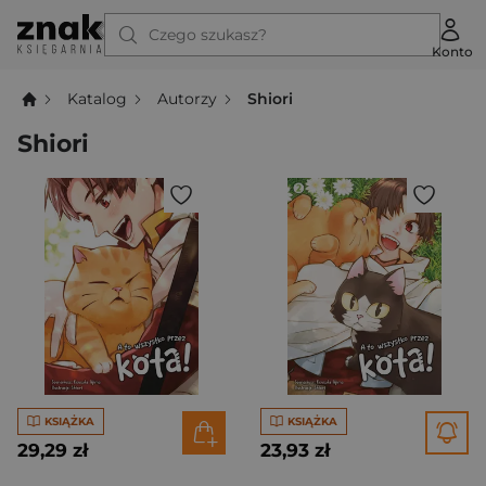
Czego szukasz?
Konto
Katalog
Autorzy
Shiori
Shiori
KSIĄŻKA
KSIĄŻKA
29,29 zł
23,93 zł