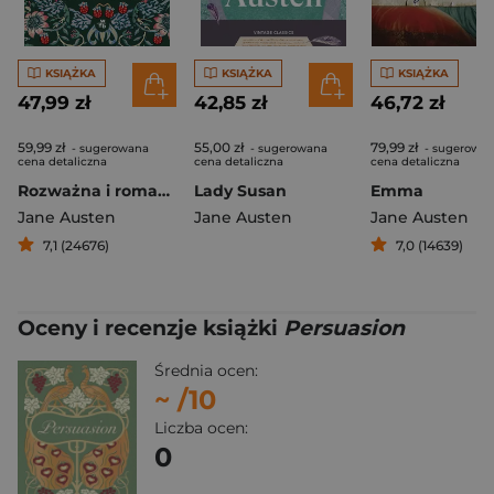
KSIĄŻKA
KSIĄŻKA
KSIĄŻKA
47,99 zł
42,85 zł
46,72 zł
59,99 zł
55,00 zł
79,99 zł
- sugerowana
- sugerowana
- sugerowa
cena detaliczna
cena detaliczna
cena detaliczna
Rozważna i romantyczna
Lady Susan
Emma
Jane Austen
Jane Austen
Jane Austen
7,1 (24676)
7,0 (14639)
Oceny i recenzje książki
Persuasion
Średnia ocen:
~
/10
Liczba ocen:
0