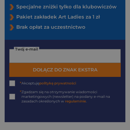
Specjalne zniżki tylko dla klubowiczów
Pakiet zakładek Art Ladies za 1 zł
Brak opłat za uczestnictwo
Twój e-mail
DOŁĄCZ DO ZNAK EKSTRA
*
Akceptuję
politykę prywatności
*
Zgadzam się na otrzymywanie wiadomości
marketingowych (newsletter) na podany
e-mail
na
zasadach określonych w
regulaminie
.