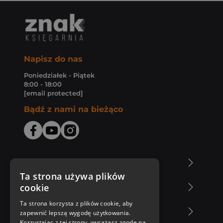
Napisz do nas
Poniedziałek - Piątek
8:00 - 18:00
[email protected]
Bądź z nami na bieżąco
O Księgarni Znak
Ta strona używa plików
cookie
Zakupy u nas
Ta strona korzysta z plików cookie, aby
Nasza oferta
zapewnić lepszą wygodę użytkowania.
Korzystając z tej strony, wyrażasz zgodę na