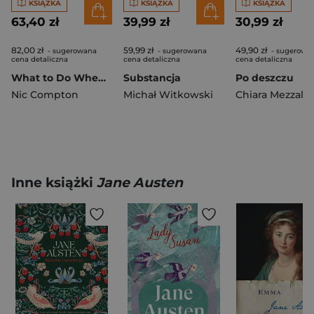
KSIĄŻKA
KSIĄŻKA
KSIĄŻKA
63,40 zł
39,99 zł
30,99 zł
82,00 zł
59,99 zł
49,90 zł
- sugerowana
- sugerowana
- sugerowa
cena detaliczna
cena detaliczna
cena detaliczna
What to Do When the Lights Go Out
Substancja
Po deszczu
Nic Compton
Michał Witkowski
Chiara Mezzala
Inne książki
Jane Austen