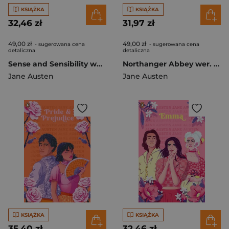
KSIĄŻKA
KSIĄŻKA
32,46 zł
31,97 zł
49,00 zł
49,00 zł
- sugerowana cena
- sugerowana cena
detaliczna
detaliczna
Sense and Sensibility wer. angielska
Northanger Abbey wer. angielska
Jane Austen
Jane Austen
KSIĄŻKA
KSIĄŻKA
35,40 zł
32,46 zł