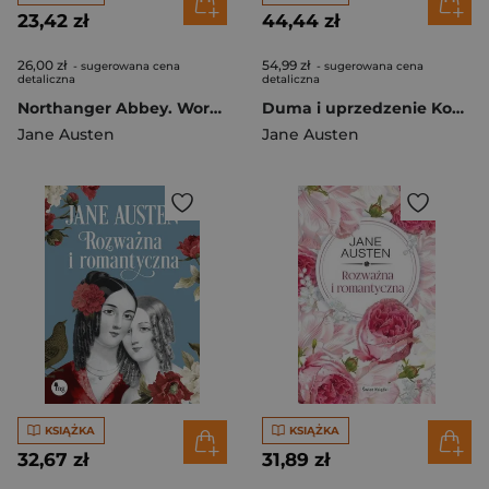
23,42 zł
44,44 zł
26,00 zł
54,99 zł
- sugerowana cena
- sugerowana cena
detaliczna
detaliczna
Northanger Abbey. Wordsworth Classics wer. angielska
Duma i uprzedzenie Komiks
Jane Austen
Jane Austen
KSIĄŻKA
KSIĄŻKA
32,67 zł
31,89 zł