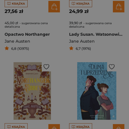
KSIĄŻKA
KSIĄŻKA
27,56 zł
24,99 zł
45,00 zł
39,90 zł
- sugerowana cena
- sugerowana cena
detaliczna
detaliczna
Opactwo Northanger
Lady Susan. Watsonowie. Sanditon
Jane Austen
Jane Austen
6,8 (10975)
6,7 (1976)
KSIĄŻKA
KSIĄŻKA