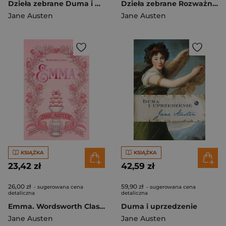
Dzieła zebrane Duma i uprzedzenie / Mansfield Park / Perswazje (elegancka edycja)
Dzieła zebrane Rozważna i romantyczna / Emma / Opactwo Northanger (elegancka edycja)
Jane Austen
Jane Austen
KSIĄŻKA
KSIĄŻKA
23,42 zł
42,59 zł
26,00 zł
59,90 zł
- sugerowana cena
- sugerowana cena
detaliczna
detaliczna
Emma. Wordsworth Classics wer. angielska
Duma i uprzedzenie
Jane Austen
Jane Austen