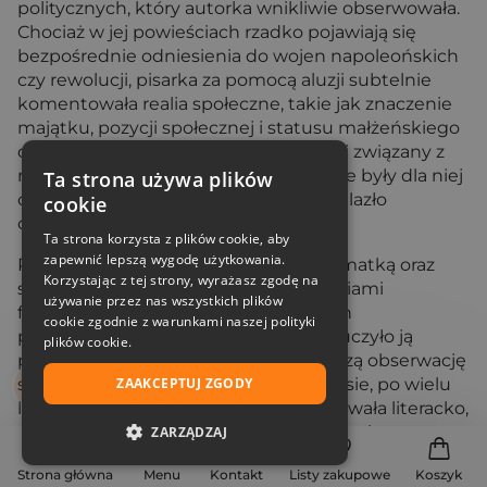
politycznych, który autorka wnikliwie obserwowała.
Chociaż w jej powieściach rzadko pojawiają się
bezpośrednie odniesienia do wojen napoleońskich
czy rewolucji, pisarka za pomocą aluzji subtelnie
komentowała realia społeczne, takie jak znaczenie
majątku, pozycji społecznej i statusu małżeńskiego
dla kobiet. Niskie dochody Austenów i związany z
nimi brak odpowiedniego posagu Jane były dla niej
Ta strona używa plików
osobistym doświadczeniem, które znalazło
cookie
odzwierciedlenie w jej twórczości.
Ta strona korzysta z plików cookie, aby
zapewnić lepszą wygodę użytkowania.
Po śmierci ojca Austen wraz ze swoją matką oraz
Korzystając z tej strony, wyrażasz zgodę na
siostrą musiały radzić sobie z trudnościami
używanie przez nas wszystkich plików
finansowymi, co zmusiło je do ciągłych
cookie zgodnie z warunkami naszej polityki
przeprowadzek. To doświadczenie nauczyło ją
plików cookie.
pokory i pozwoliło na jeszcze wnikliwszą obserwację
społeczeństwa. To właśnie w tym okresie, po wielu
ZAAKCEPTUJ ZGODY
latach pisania „do szuflady”, zadebiutowała literacko,
a jej dzieła, początkowo wydawane anonimowo,
ZARZĄDZAJ
powoli zyskiwały uznanie.
NIEZBĘDNE
Strona główna
Menu
Kontakt
Listy zakupowe
Koszyk