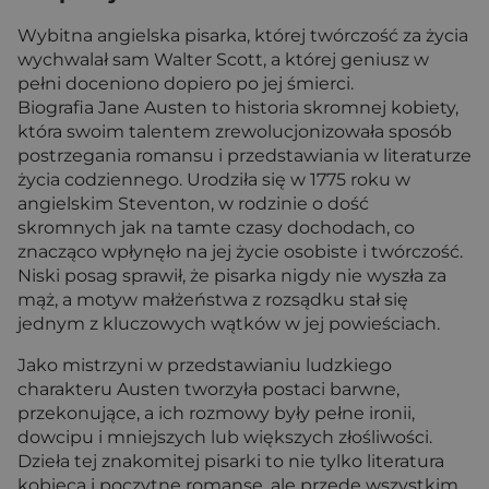
Wybitna angielska pisarka, której twórczość za życia
wychwalał sam Walter Scott, a której geniusz w
pełni doceniono dopiero po jej śmierci.
Biografia Jane Austen to historia skromnej kobiety,
która swoim talentem zrewolucjonizowała sposób
postrzegania romansu i przedstawiania w literaturze
życia codziennego. Urodziła się w 1775 roku w
angielskim Steventon, w rodzinie o dość
skromnych jak na tamte czasy dochodach, co
znacząco wpłynęło na jej życie osobiste i twórczość.
Niski posag sprawił, że pisarka nigdy nie wyszła za
mąż, a motyw małżeństwa z rozsądku stał się
jednym z kluczowych wątków w jej powieściach.
Jako mistrzyni w przedstawianiu ludzkiego
charakteru Austen tworzyła postaci barwne,
przekonujące, a ich rozmowy były pełne ironii,
dowcipu i mniejszych lub większych złośliwości.
Dzieła tej znakomitej pisarki to nie tylko literatura
kobieca i poczytne romanse, ale przede wszystkim