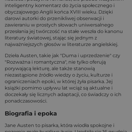
inteligentny komentarz do życia społecznego i
obyczajowego Anglii końca XVIII wieku. Dzięki
darowi autorki do przenikliwej obserwacji i
zawieraniu w prostych słowach uniwersalnego
przesłania jej twórczość na stałe weszła do kanonu
literatury światowej, stając się jednym z
najważniejszych głosów w literaturze angielskiej.
Dzieła Austen, takie jak "Duma i uprzedzenie" czy
"Rozważna i romantyczna", nie tylko oferują
porywającą lekturę, ale także stanowią
niezastąpione źródło wiedzy o życiu, kulturze i
ograniczeniach epoki, w której żyła pisarka. Jej
książki pomimo upływu lat wciąż są aktualne i
doczekały się licznych adaptacji, co świadczy o ich
ponadczasowości.
Biografia i epoka
Jane Austen to pisarka, która wiodła spokojne i
pozornie mało burzliwe życie. Urodziła się 16 grudnia