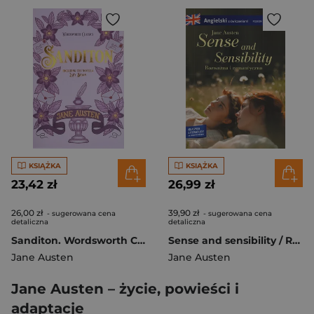
KSIĄŻKA
KSIĄŻKA
23,42 zł
26,99 zł
26,00 zł
39,90 zł
- sugerowana cena
- sugerowana cena
detaliczna
detaliczna
Sanditon. Wordsworth Classics wer. angielska
Sense and sensibility / Rozważna i romantyczna. Klasyka z ćwiczeniami
Jane Austen
Jane Austen
Jane Austen – życie, powieści i
adaptacje