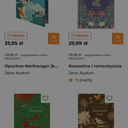
KSIĄŻKA
KSIĄŻKA
35,95 zł
29,99 zł
49,90 zł
39,99 zł
- sugerowana cena
- sugerowana cena
detaliczna
detaliczna
Opactwo Northanger (barwione brzegi)
Rozważna i romantyczna
Jane Austen
Jane Austen
7,1 (24676)