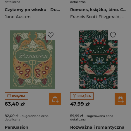
detaliczna
detaliczna
Czytamy po włosku - Duma i uprzedzenie
Romans, książka, kino. Czytamy po włosku
Jane Austen
Francis Scott Fitzgerald
,
Jan
KSIĄŻKA
KSIĄŻKA
63,40 zł
47,99 zł
82,00 zł
59,99 zł
- sugerowana cena
- sugerowana cena
detaliczna
detaliczna
Persuasion
Rozważna i romantyczna