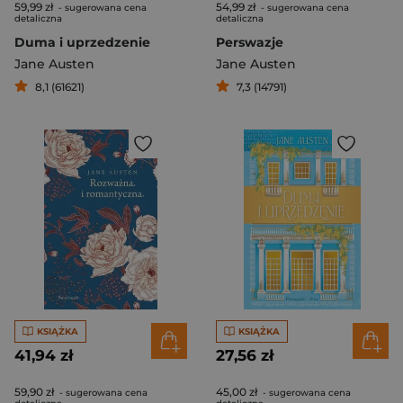
59,99 zł
54,99 zł
- sugerowana cena
- sugerowana cena
detaliczna
detaliczna
Duma i uprzedzenie
Perswazje
Jane Austen
Jane Austen
8,1 (61621)
7,3 (14791)
KSIĄŻKA
KSIĄŻKA
41,94 zł
27,56 zł
59,90 zł
45,00 zł
- sugerowana cena
- sugerowana cena