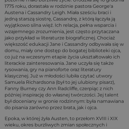
1775 roku, dorastała w rodzinie pastora George'a
Austena i Cassandry Leigh. Miała sześciu braci i
jedną starszą siostrę, Cassandrę, z którą łączyła ją
wyjątkowo silna więź. Ich relacja, pełna wsparcia i
wzajemnego zrozumienia, jest często przytaczana
jako przykład w literaturze biograficznej. Chociaż
większość edukacji Jane i Cassandry odbywała się w
domu, miały one dostęp do bogatej biblioteki ojca,
co już na wczesnym etapie życia ukształtowało ich
literackie zainteresowania. Jane uczyła się także
rysowania, gry na pianoforte oraz literatury
klasycznej. Już w młodości lubiła czytać utwory
Samuela Richardsona (był to jej ulubiony pisarz),
Fanny Burney czy Ann Radcliffe, czerpiąc z nich
później inspirację do własnej twórczości. Jej talent
był doceniany w gronie rodzinnym: była namawiana
do pisania zarówno przez brata, jak i ojca.
Epoka, w której żyła Austen, to przełom XVIII i XIX
wieku, okres burzliwych zmian społecznych i