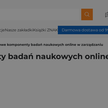
cje
Nasze zakładki
Książki ZNAK
Darmowa dostawa od 99
we komponenty badań naukowych online w zarządzaniu
 badań naukowych online