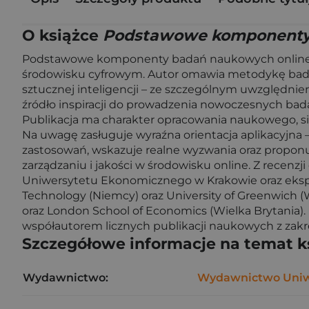
O książce
Podstawowe komponenty 
Podstawowe komponenty badań naukowych online 
środowisku cyfrowym. Autor omawia metodykę badań o
sztucznej inteligencji – ze szczególnym uwzględn
źródło inspiracji do prowadzenia nowoczesnych bada
Publikacja ma charakter opracowania naukowego, sil
Na uwagę zasługuje wyraźna orientacja aplikacyjna – 
zastosowań, wskazuje realne wyzwania oraz propon
zarządzaniu i jakości w środowisku online. Z recenzji
Uniwersytetu Ekonomicznego w Krakowie oraz ekspe
Technology (Niemcy) oraz University of Greenwich (
oraz London School of Economics (Wielka Brytania
współautorem licznych publikacji naukowych z zak
Szczegółowe informacje na temat k
Wydawnictwo:
Wydawnictwo Uniwe