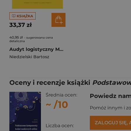
KSIĄŻKA
33,37 zł
40,95 zł
- sugerowana cena
detaliczna
Audyt logistyczny Metodyka organizacja praktyka
Niedzielski Bartosz
Oceny i recenzje książki
Podstawowe
Średnia ocen:
Powiedz nam,
~
/10
Pomóż innym i z
ZALOGUJ SIĘ,
Liczba ocen: