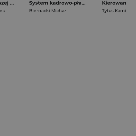
Koncepcja Czystszej Produkcji narzędziem realizacji idei zrównoważonego rozwoju Przykłady dobrych praktyk
System kadrowo-płacowy. Uwarunkowania podatkowe, księgowe i prawne
tek
Biernacki Michał
Tytus Kamiński