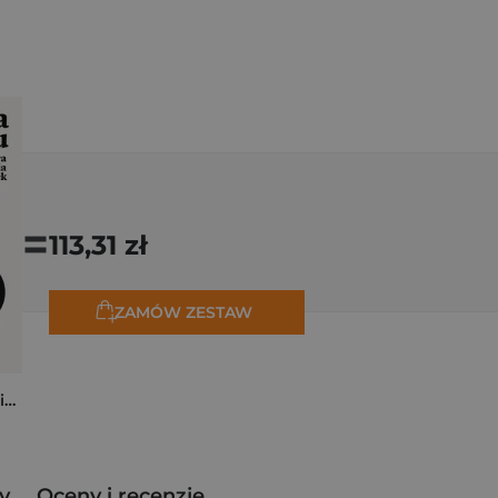
=
113,31 zł
ZAMÓW ZESTAW
Cena czasu. Prawdziwa historia odsetek
y
Oceny i recenzje