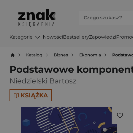
Kategorie
Nowości
Bestsellery
Zapowiedzi
Promo
Katalog
Biznes
Ekonomia
Podstawo
Podstawowe komponenty
Niedzielski Bartosz
KSIĄŻKA