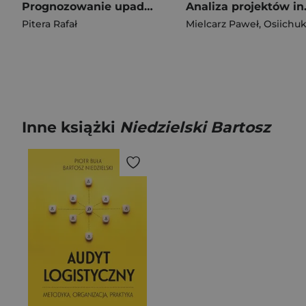
Prognozowanie upadłości przedsiębiorstw za pomocą wybranych metod ilościowych. Analiza porównawcza
Analiza
Pitera Rafał
Mielcarz Paweł
,
Osiichuk Dmyt
Inne książki
Niedzielski Bartosz