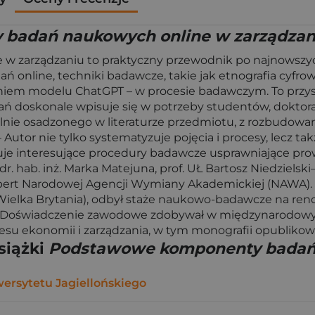
badań naukowych online w zarządzan
w zarządzaniu to praktyczny przewodnik po najnows
nline, techniki badawcze, takie jak etnografia cyfrowa
ieniem modelu ChatGPT – w procesie badawczym. To prz
ń doskonale wpisuje się w potrzeby studentów, doktoran
nie osadzonego w literaturze przedmiotu, z rozbudowaną
Autor nie tylko systematyzuje pojęcia i procesy, lecz ta
uje interesujące procedury badawcze usprawniające pr
 dr. hab. inż. Marka Matejuna, prof. UŁ Bartosz Niedzielsk
rt Narodowej Agencji Wymiany Akademickiej (NAWA). J
Wielka Brytania), odbył staże naukowo-badawcze na reno
). Doświadczenie zawodowe zdobywał w międzynarodowyc
resu ekonomii i zarządzania, w tym monografii opublik
siążki
Podstawowe komponenty badań 
rsytetu Jagiellońskiego