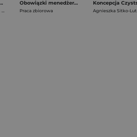
 projektów inwestycyjnych
Obowiązki menedżera placówki medycznej
ro
,
Praca zbiorowa
Struciński Adrian
Agnieszka Sitko-Lu