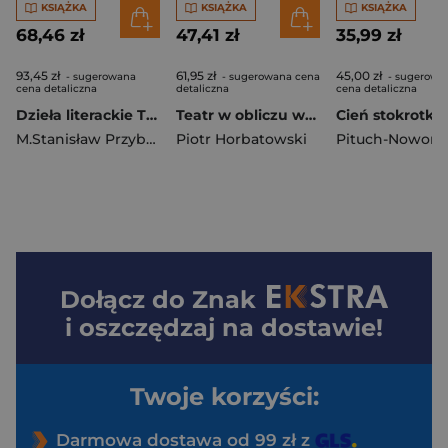
KSIĄŻKA
KSIĄŻKA
KSIĄŻKA
68,46 zł
47,41 zł
35,99 zł
93,45 zł
61,95 zł
45,00 zł
- sugerowana
- sugerowana cena
- sugerowa
cena detaliczna
detaliczna
cena detaliczna
Dzieła literackie T.4 Ed.krytyczna Synowie ziemi Dzieła literackie Edycja krytyczna Tom 4
Teatr w obliczu wojny. Życie teatralne we Lwowie, Białymstoku i Wilnie w czasie II wojny światowej. Teatr wobec inwazji rosyjskiej na Ukrainę
M.Stanisław Przybyszewski
Piotr Horbatowski
Dołącz do
Znak
i oszczędzaj na dostawie!
Twoje korzyści:
Darmowa dostawa od 99 zł z