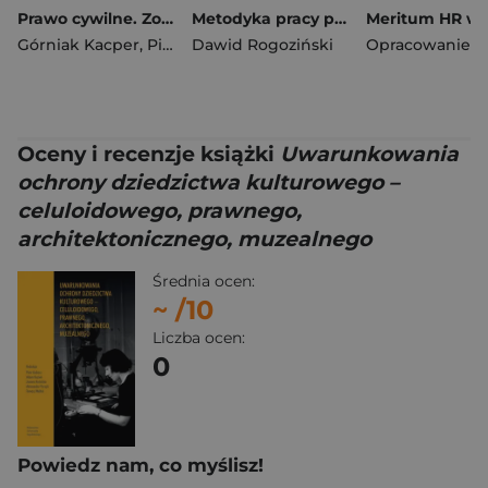
Prawo cywilne. Zobowiązania. Kazusy z rozwiązaniami
Metodyka pracy pełnomocnika w sprawach kredytów waloryzowanych
Górniak Kacper
,
Pisuliński Jerzy
Dawid Rogoziński
,
Romano Szymon
Oceny i recenzje książki
Uwarunkowania
ochrony dziedzictwa kulturowego –
celuloidowego, prawnego,
architektonicznego, muzealnego
Średnia ocen:
~
/10
Liczba ocen:
0
Powiedz nam, co myślisz!