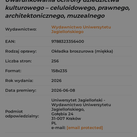
kulturowego – celuloidowego, prawnego,
architektonicznego, muzealnego
Wydawnictwo Uniwersytetu
Wydawnictwo:
Jagiellońskiego
EAN:
9788323356400
Rodzaj oprawy:
Okładka broszurowa (miękka)
Liczba stron:
256
Format:
158x235
Rok wydania:
2026
Data premiery:
2026-06-08
Uniwersytet Jagielloński -
Wydawnictwo Uniwersytetu
Jagiellońskiego,
Podmiot
Gołębia 24
odpowiedzialny:
31-007 Kraków
PL
e-mail:
[email protected]