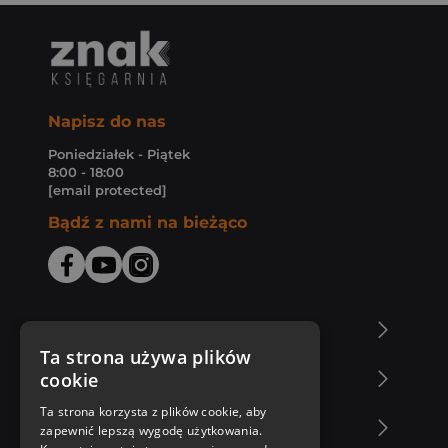
Napisz do nas
Poniedziałek - Piątek
8:00 - 18:00
[email protected]
Bądź z nami na bieżąco
O Księgarni Znak
Ta strona używa plików
cookie
Zakupy u nas
Ta strona korzysta z plików cookie, aby
Nasza oferta
zapewnić lepszą wygodę użytkowania.