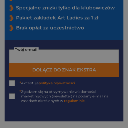
Specjalne zniżki tylko dla klubowiczów
Pakiet zakładek Art Ladies za 1 zł
Brak opłat za uczestnictwo
Twój e-mail
DOŁĄCZ DO ZNAK EKSTRA
*
Akceptuję
politykę prywatności
*
Zgadzam się na otrzymywanie wiadomości
marketingowych (newsletter) na podany
e-mail
na
zasadach określonych w
regulaminie
.