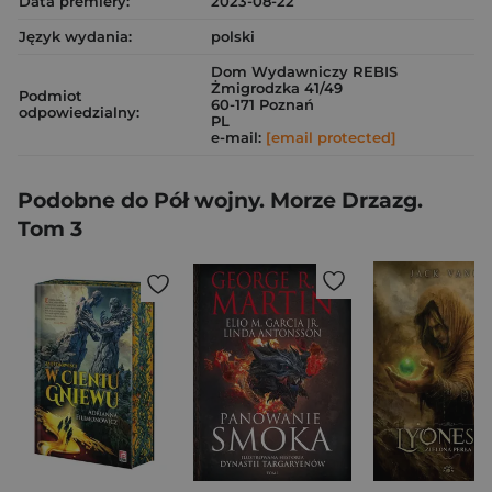
Data premiery:
2023-08-22
Język wydania:
polski
Dom Wydawniczy REBIS
Żmigrodzka 41/49
Podmiot
60-171 Poznań
odpowiedzialny:
PL
e-mail:
[email protected]
Podobne do Pół wojny. Morze Drzazg.
Tom 3