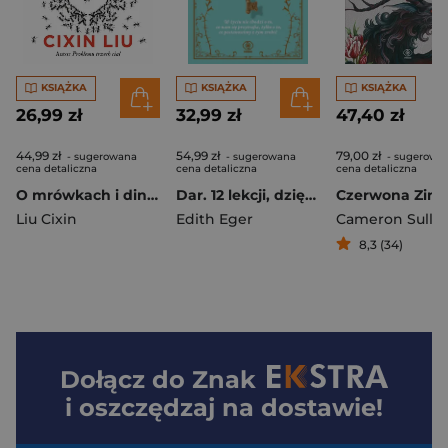
KSIĄŻKA
KSIĄŻKA
KSIĄŻKA
26,99 zł
32,99 zł
47,40 zł
44,99 zł
54,99 zł
79,00 zł
- sugerowana
- sugerowana
- sugerowa
cena detaliczna
cena detaliczna
cena detaliczna
O mrówkach i dinozaurach
Dar. 12 lekcji, dzięki którym odmienisz swoje życie
Czerwona Zim
Liu Cixin
Edith Eger
Cameron Sulliv
8,3 (34)
Dołącz do
Znak
i oszczędzaj na dostawie!