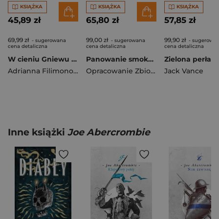
KSIĄŻKA
KSIĄŻKA
KSIĄŻKA
45,89 zł
65,80 zł
57,85 zł
69,99 zł
99,00 zł
99,90 zł
- sugerowana
- sugerowana
- sugerowa
cena detaliczna
cena detaliczna
cena detaliczna
W cieniu Gniewu (ilustrowane brzegi)
Panowanie smoka. Ilustrowana historia dynastii Targaryenów
Adrianna Filimonowicz
Opracowanie Zbiorowe
Jack Vance
Inne książki
Joe Abercrombie