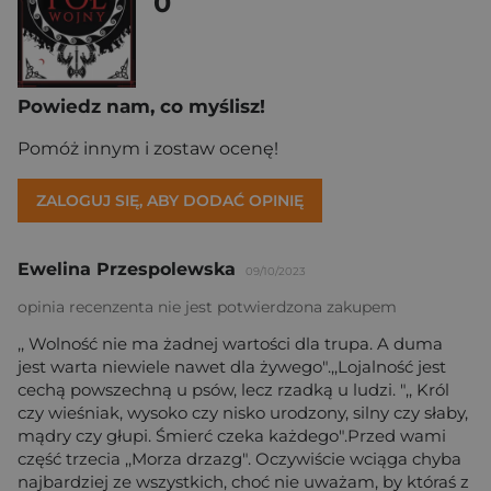
0
Powiedz nam, co myślisz!
Pomóż innym i zostaw ocenę!
ZALOGUJ SIĘ, ABY DODAĆ OPINIĘ
Ewelina Przespolewska
09/10/2023
opinia recenzenta nie jest potwierdzona zakupem
,, Wolność nie ma żadnej wartości dla trupa. A duma
jest warta niewiele nawet dla żywego".,,Lojalność jest
cechą powszechną u psów, lecz rzadką u ludzi. ",, Król
czy wieśniak, wysoko czy nisko urodzony, silny czy słaby,
mądry czy głupi. Śmierć czeka każdego".Przed wami
część trzecia ,,Morza drzazg". Oczywiście wciąga chyba
najbardziej ze wszystkich, choć nie uważam, by któraś z