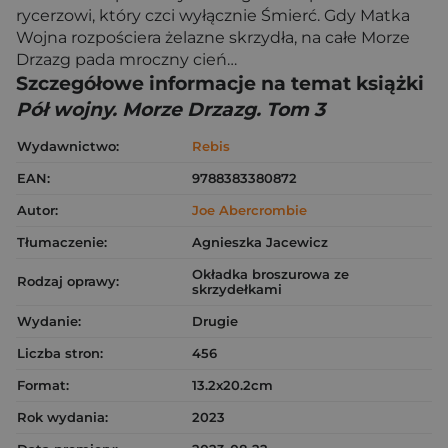
rycerzowi, który czci wyłącznie Śmierć. Gdy Matka
Wojna rozpościera żelazne skrzydła, na całe Morze
Drzazg pada mroczny cień…
Szczegółowe informacje na temat książki
Pół wojny. Morze Drzazg. Tom 3
Wydawnictwo:
Rebis
EAN:
9788383380872
Autor:
Joe Abercrombie
Tłumaczenie:
Agnieszka Jacewicz
Okładka broszurowa ze
Rodzaj oprawy:
skrzydełkami
Wydanie:
Drugie
Liczba stron:
456
Format:
13.2x20.2cm
Rok wydania:
2023