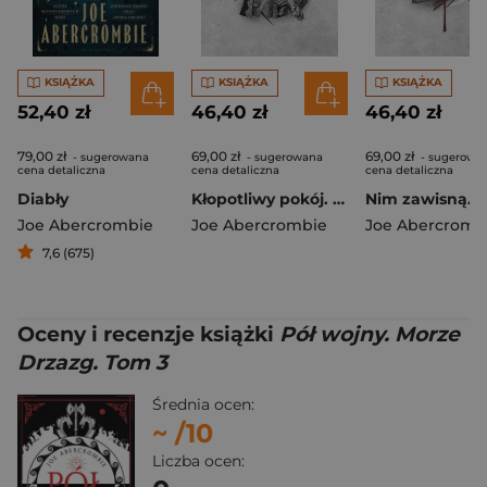
KSIĄŻKA
KSIĄŻKA
KSIĄŻKA
52,40 zł
46,40 zł
46,40 zł
79,00 zł
69,00 zł
69,00 zł
- sugerowana
- sugerowana
- sugerowa
cena detaliczna
cena detaliczna
cena detaliczna
Diabły
Kłopotliwy pokój. Cykl Pierwsze prawo
Joe Abercrombie
Joe Abercrombie
Joe Abercromb
7,6 (675)
Oceny i recenzje książki
Pół wojny. Morze
Drzazg. Tom 3
Średnia ocen:
~
/10
Liczba ocen: