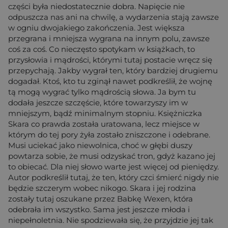
części była niedostatecznie dobra. Napięcie nie
odpuszcza nas ani na chwilę, a wydarzenia stają zawsze
w ogniu dwojakiego zakończenia. Jest większa
przegrana i mniejsza wygrana na innym polu, zawsze
coś za coś. Co nieczęsto spotykam w książkach, to
przysłowia i mądrości, którymi tutaj postacie wręcz się
przepychają. Jakby wygrał ten, który bardziej drugiemu
dogadał. Ktoś, kto tu zginął nawet podkreślił, że wojnę
tą mogą wygrać tylko mądrością słowa. Ja bym tu
dodała jeszcze szczęście, które towarzyszy im w
mniejszym, bądź minimalnym stopniu. Księżniczka
Skara co prawda została uratowana, lecz miejsce w
którym do tej pory żyła zostało zniszczone i odebrane.
Musi uciekać jako niewolnica, choć w głębi duszy
powtarza sobie, że musi odzyskać tron, gdyż kazano jej
to obiecać. Dla niej słowo warte jest więcej od pieniędzy.
Autor podkreślił tutaj, że ten, który czci śmierć nigdy nie
będzie szczerym wobec nikogo. Skara i jej rodzina
zostały tutaj oszukane przez Babkę Wexen, która
odebrała im wszystko. Sama jest jeszcze młoda i
niepełnoletnia. Nie spodziewała się, że przyjdzie jej tak