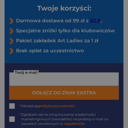
Twoje korzyści:
Darmowa dostawa od 99 zł z
Specjalne zniżki tylko dla klubowiczów
Pakiet zakładek Art Ladies za 1 zł
Brak opłat za uczestnictwo
Twój e-mail
DOŁĄCZ DO ZNAK EKSTRA
*
Akceptuję
politykę prywatności
*
Zgadzam się na otrzymywanie wiadomości
marketingowych (newsletter) na podany
e-mail
na
zasadach określonych w
regulaminie
.