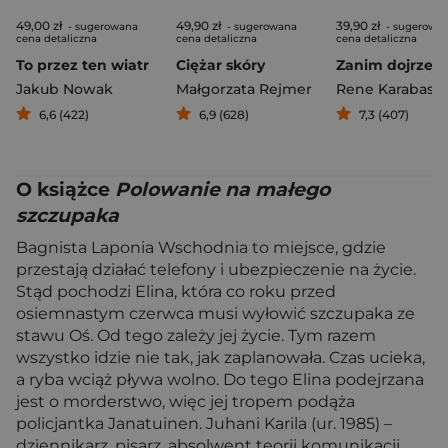
49,00 zł
49,90 zł
39,90 zł
- sugerowana
- sugerowana
- sugerowa
cena detaliczna
cena detaliczna
cena detaliczna
To przez ten wiatr
Ciężar skóry
Jakub Nowak
Małgorzata Rejmer
Rene Karabasz
6,6 (422)
6,9 (628)
7,3 (407)
O książce
Polowanie na małego
szczupaka
Bagnista Laponia Wschodnia to miejsce, gdzie
przestają działać telefony i ubezpieczenie na życie.
Stąd pochodzi Elina, która co roku przed
osiemnastym czerwca musi wyłowić szczupaka ze
stawu Oś. Od tego zależy jej życie. Tym razem
wszystko idzie nie tak, jak zaplanowała. Czas ucieka,
a ryba wciąż pływa wolno. Do tego Elina podejrzana
jest o morderstwo, więc jej tropem podąża
policjantka Janatuinen. Juhani Karila (ur. 1985) –
dziennikarz, pisarz, absolwent teorii komunikacji,