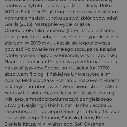
zdobywca tytułu Prasowego Dziennikarza Roku
2021 w Finlandii. Zajął drugie miejsce w helsińskim
konkursie na debiut roku za swój zbiór opowiadań
Gorilla (2013). Następnie wydał książkę
Omenakrokotiilin kuolema (2016), która jest serią
powiązanych ze sobą opowieści o przypadkowości
zdarzeń. W 2019 roku ukazała się jego pierwsza
powieść Polowanie na małego szczupaka. Książka
zdobyła wiele nagród w Finlandii, w tym Lapońską
Nagrodę Literacką. Dotychczas przetłumaczono ją
na sześć języków. Sebastian Musielak (ur. 1970) –
absolwent filologii fińskiej na Uniwersytecie im.
Adama Mickiewicza w Poznaniu. Pracował z Finami
w fabryce autobusów we Wrocławiu i stoczni Aker
Yards w Helsinkach, a od lat zajmuje się literaturą.
Miał przyjemność przetłumaczyć z angielskiego
utwory Dalajlamy i Thich Nhat Hanha, Jacoba G.
Rosenberga, Chigoziego Obiomy i Rebekki Makkai
oraz z fińskiego: Johanny Sinisalo, Leeny Krohn,
Daniela Katza, Miki Waltariego, Sofi Oksanen,