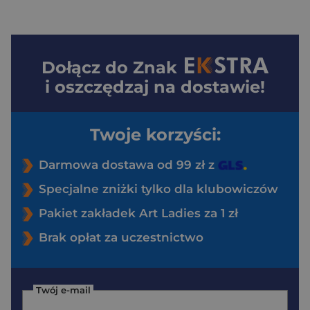
Dołącz do
Znak
i oszczędzaj na dostawie!
Twoje korzyści:
Darmowa dostawa od 99 zł z
Specjalne zniżki tylko dla klubowiczów
Pakiet zakładek Art Ladies za 1 zł
Brak opłat za uczestnictwo
Twój e-mail