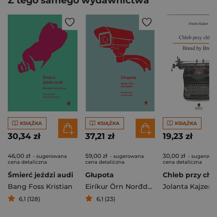
Z tego samego wydawnictwa
KSIĄŻKA
KSIĄŻKA
KSIĄŻKA
30,34 zł
37,21 zł
19,23 zł
46,00 zł
59,00 zł
30,00 zł
- sugerowana
- sugerowana
- sugerowa
cena detaliczna
cena detaliczna
cena detaliczna
Śmierć jeździ audi
Głupota
Bang Foss Kristian
Eiríkur Örn Norđdahl
Jolanta Kajzer
6,1 (128)
6,1 (23)