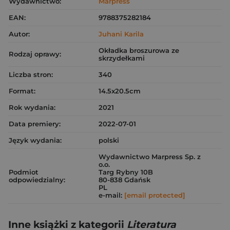
Wydawnictwo:
Marpress
EAN:
9788375282184
Autor:
Juhani Karila
Okładka broszurowa ze
Rodzaj oprawy:
skrzydełkami
Liczba stron:
340
Format:
14.5x20.5cm
Rok wydania:
2021
Data premiery:
2022-07-01
Język wydania:
polski
Wydawnictwo Marpress Sp. z
o.o.
Podmiot
Targ Rybny 10B
odpowiedzialny:
80-838 Gdańsk
PL
e-mail:
[email protected]
Inne książki z kategorii
Literatura