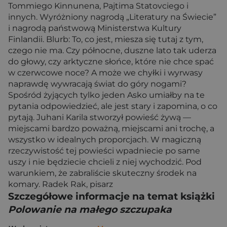
Tommiego Kinnunena, Pajtima Statovciego i
innych. Wyróżniony nagrodą „Literatury na Świecie”
i nagrodą państwową Ministerstwa Kultury
Finlandii. Blurb: To, co jest, miesza się tutaj z tym,
czego nie ma. Czy północne, duszne lato tak uderza
do głowy, czy arktyczne słońce, które nie chce spać
w czerwcowe noce? A może we chyłki i wyrwasy
naprawdę wywracają świat do góry nogami?
Spośród żyjących tylko jeden Asko umiałby na te
pytania odpowiedzieć, ale jest stary i zapomina, o co
pytają. Juhani Karila stworzył powieść żywą —
miejscami bardzo poważną, miejscami ani trochę, a
wszystko w idealnych proporcjach. W magiczną
rzeczywistość tej powieści wpadniecie po same
uszy i nie będziecie chcieli z niej wychodzić. Pod
warunkiem, że zabraliście skuteczny środek na
komary. Radek Rak, pisarz
Szczegółowe informacje na temat książki
Polowanie na małego szczupaka