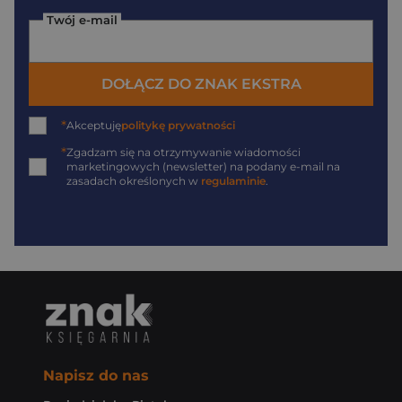
Twój e-mail
DOŁĄCZ DO ZNAK EKSTRA
*
Akceptuję
politykę prywatności
*
Zgadzam się na otrzymywanie wiadomości
marketingowych (newsletter) na podany
e-mail
na
zasadach określonych w
regulaminie
.
Napisz do nas