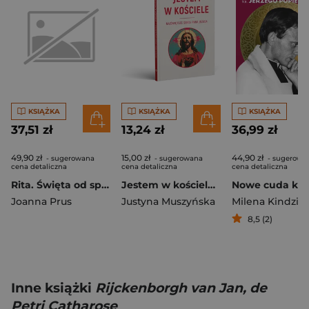
KSIĄŻKA
KSIĄŻKA
KSIĄŻKA
37,51 zł
13,24 zł
36,99 zł
49,90 zł
15,00 zł
44,90 zł
- sugerowana
- sugerowana
- sugerowa
cena detaliczna
cena detaliczna
cena detaliczna
Rita. Święta od spraw beznadziejnych i apaszka Hermèsa
Jestem w kościele. Najświętsze Serce Pana Jezusa
Joanna Prus
Justyna Muszyńska
Milena Kindziu
8,5 (2)
Inne książki
Rijckenborgh van Jan, de
Petri Catharose