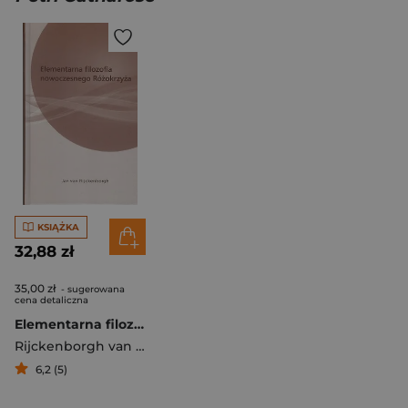
KSIĄŻKA
32,88 zł
35,00 zł
- sugerowana
cena detaliczna
Elementarna filozofia nowoczesnego różokrzyża
Rijckenborgh van Jan
6,2 (5)