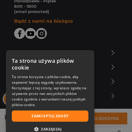
Poniedziałek - Piątek
8:00 - 18:00
[email protected]
Bądź z nami na bieżąco
O Księgarni Znak
Ta strona używa plików
cookie
Zakupy u nas
Ta strona korzysta z plików cookie, aby
Nasza oferta
zapewnić lepszą wygodę użytkowania.
Korzystając z tej strony, wyrażasz zgodę na
używanie przez nas wszystkich plików
Nasi autorzy
cookie zgodnie z warunkami naszej polityki
plików cookie.
ZAAKCEPTUJ ZGODY
39,60 zł
DO KOSZYKA
ZARZĄDZAJ