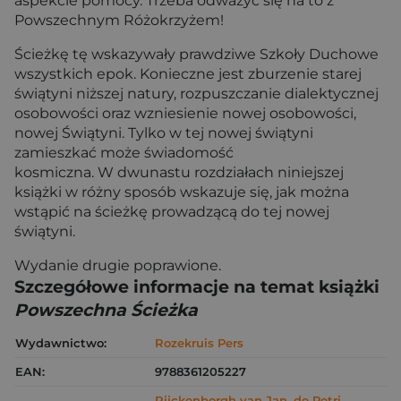
aspekcie pomocy. Trzeba odważyć się na to z
Powszechnym Różokrzyżem!
Ścieżkę tę wskazywały prawdziwe Szkoły Duchowe
wszystkich epok. Konieczne jest zburzenie starej
świątyni niższej natury, rozpuszczanie dialektycznej
osobowości oraz wzniesienie nowej osobowości,
nowej Świątyni. Tylko w tej nowej świątyni
zamieszkać może świadomość
kosmiczna. W dwunastu rozdziałach niniejszej
książki w różny sposób wskazuje się, jak można
wstąpić na ścieżkę prowadzącą do tej nowej
świątyni.
Wydanie drugie poprawione.
Szczegółowe informacje na temat książki
Powszechna Ścieżka
Wydawnictwo:
Rozekruis Pers
EAN:
9788361205227
Rijckenborgh van Jan
,
de Petri