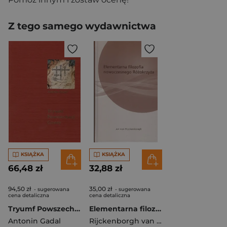
Z tego samego wydawnictwa
KSIĄŻKA
KSIĄŻKA
66,48 zł
32,88 zł
94,50 zł
35,00 zł
- sugerowana
- sugerowana
cena detaliczna
cena detaliczna
Tryumf Powszechnej Gnozy
Elementarna filozofia nowoczesnego różokrzyża
Antonin Gadal
Rijckenborgh van Jan