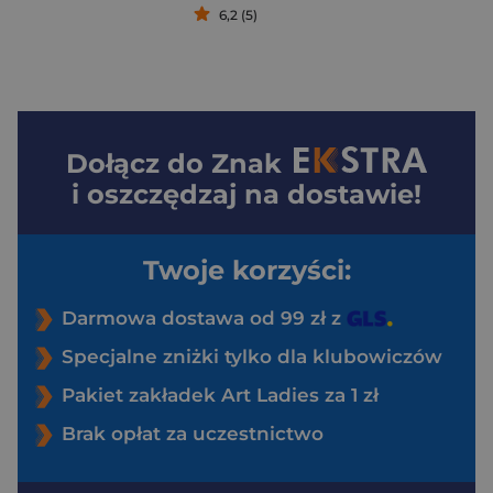
6,2 (5)
Dołącz do
Znak
i oszczędzaj na dostawie!
Twoje korzyści:
Darmowa dostawa od 99 zł z
Specjalne zniżki tylko dla klubowiczów
Pakiet zakładek Art Ladies za 1 zł
Brak opłat za uczestnictwo