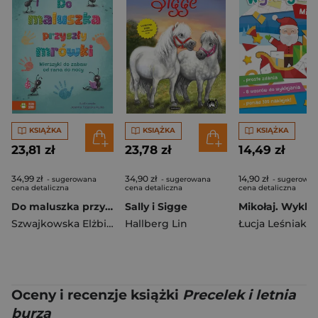
KSIĄŻKA
KSIĄŻKA
KSIĄŻKA
23,81 zł
23,78 zł
14,49 zł
34,99 zł
34,90 zł
14,90 zł
- sugerowana
- sugerowana
- sugerowan
cena detaliczna
cena detaliczna
cena detaliczna
Do maluszka przyszły mrówki. Wierszyki do zabaw od rana do nocy
Sally i Sigge
Mikołaj. Wykle
Szwajkowska Elżbieta
,
Hallberg Lin
Szwajkowski Witold
Łucja Leśniak
Oceny i recenzje książki
Precelek i letnia
burza