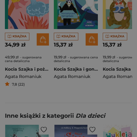
KSIĄŻKA
KSIĄŻKA
KSIĄŻKA
34,99 zł
15,37 zł
15,37 zł
49,99 zł
19,99 zł
19,99 zł
- sugerowana
- sugerowana cena
- sugerowan
cena detaliczna
detaliczna
detaliczna
Kocia Szajka i pożar na zamku
Kocia Szajka i gondola przemytników. Kociastyczne łamigłówki. Kocia Szajka
Agata Romaniuk
Agata Romaniuk
Agata Romaniu
7,8 (22)
Inne książki z kategorii
Dla dzieci