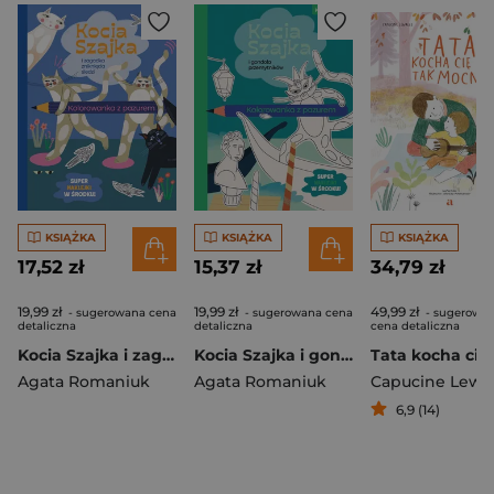
KSIĄŻKA
KSIĄŻKA
KSIĄŻKA
17,52 zł
15,37 zł
34,79 zł
19,99 zł
19,99 zł
49,99 zł
- sugerowana cena
- sugerowana cena
- sugerowa
detaliczna
detaliczna
cena detaliczna
Kocia Szajka i zagadka zniknięcia śledzi. Kolorowanka z pazurem
Kocia Szajka i gondola przemytników. Kolorowanka z pazurem. Kocia Szajka
Agata Romaniuk
Agata Romaniuk
Capucine Lewal
6,9 (14)