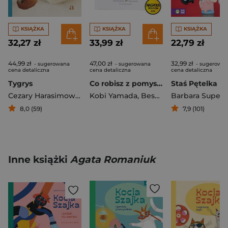
KSIĄŻKA
KSIĄŻKA
KSIĄŻKA
32,27 zł
33,99 zł
22,79 zł
44,99 zł
47,00 zł
32,99 zł
- sugerowana
- sugerowana
- sugerowa
cena detaliczna
cena detaliczna
cena detaliczna
Tygrys
Co robisz z pomysłem
Cezary Harasimowicz
Kobi Yamada
,
Besom Mae
Barbara Supeł
8,0 (59)
7,9 (101)
Inne książki
Agata Romaniuk