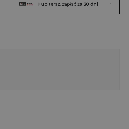
Kup teraz, zapłać za
30 dni