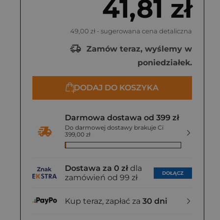
41,81 zł
49,00 zł
- sugerowana cena detaliczna
Zamów teraz, wyślemy w
poniedziałek.
DODAJ DO KOSZYKA
Darmowa dostawa od 399 zł
Do darmowej dostawy brakuje Ci
399,00 zł
Dostawa za 0 zł
dla
DOŁĄCZ
zamówień od 99 zł
Kup teraz, zapłać za
30 dni