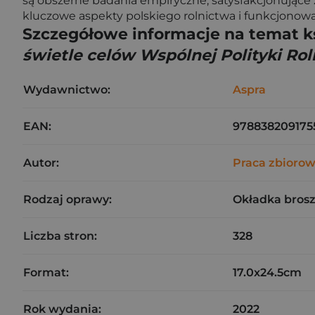
są obszerne badania empiryczne, satysfakcjonujące
kluczowe aspekty polskiego rolnictwa i funkcjonowa
Szczegółowe informacje na temat k
świetle celów Wspólnej Polityki Roln
Wydawnictwo:
Aspra
EAN:
978838209175
Autor:
Praca zbioro
Rodzaj oprawy:
Okładka bros
Liczba stron:
328
Format:
17.0x24.5cm
Rok wydania:
2022