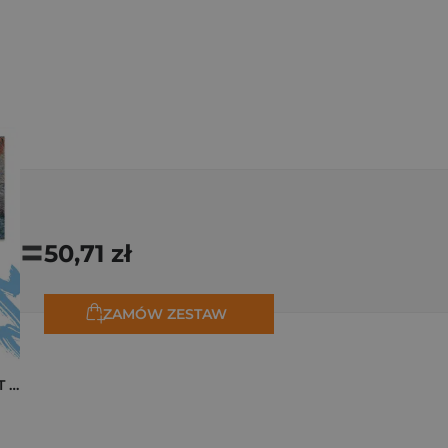
=
50,71 zł
ZAMÓW ZESTAW
Pakiet zakładek ART Monet