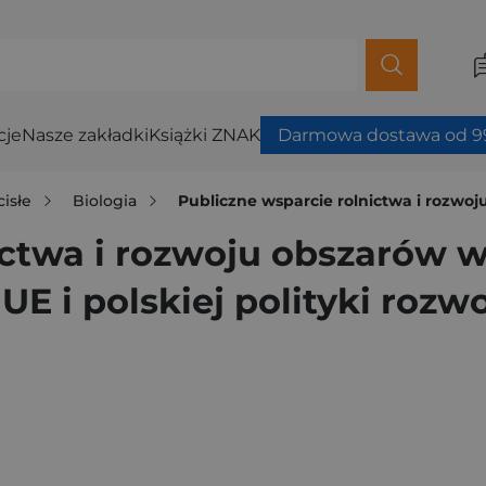
cje
Nasze zakładki
Książki ZNAK
Darmowa dostawa od 99
cisłe
Biologia
Publiczne wsparcie rolnictwa i rozwoju obszarów wiejs
ictwa i rozwoju obszarów w
UE i polskiej polityki rozw