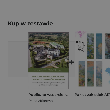
Kup w zestawie
+
Publiczne wsparcie rolnictwa i rozwoju obszarów wiejskich w świetle celów Wspólnej Polityki Rolnej UE i polskiej polityki rozwoju
Praca zbiorowa