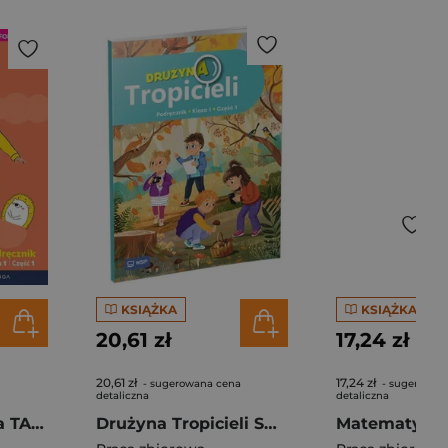
KSIĄŻKA
KSIĄŻKA
20,61 zł
17,24 zł
20,61 zł
17,24 zł
- sugerowana cena
- sugerowan
detaliczna
detaliczna
Szkoła marzeń na TAK SP 1 podr. cz.1
Drużyna Tropicieli SP 1 podręcznik cz.1