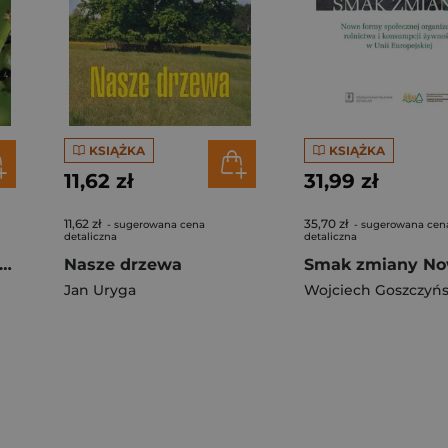
KSIĄŻKA
KSIĄŻKA
11,62 zł
31,99 zł
11,62 zł
35,70 zł
- sugerowana cena
- sugerowana cen
detaliczna
detaliczna
ologiczna ochrona roślin
Nasze drzewa
Jan Uryga
Wojciech Goszczyńs