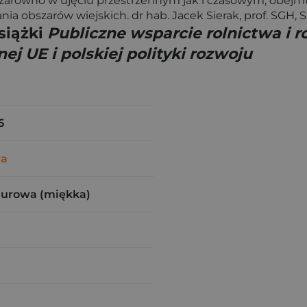
 zarówno w ujęciu przestrzennym jak i czasowym, obej
nia obszarów wiejskich. dr hab. Jacek Sierak, prof. SGH
siążki
Publiczne wsparcie rolnictwa i 
ej UE i polskiej polityki rozwoju
5
wa
zurowa (miękka)