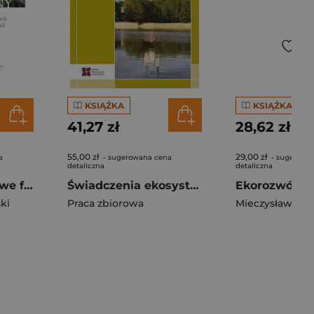
KSIĄŻKA
KSIĄŻKA
41,27 zł
28,62 zł
55,00 zł
29,00 zł
a
- sugerowana cena
- sugerowa
detaliczna
detaliczna
Smak zmiany Nowe formy społecznej organizacji rolnictwa i konsumpcji żywności w Unii Europejskiej
Świadczenia ekosystemowe w krajobrazie...
ki
Praca zbiorowa
Mieczysław Gó