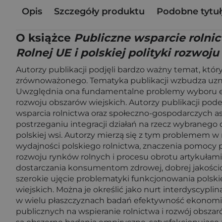
Opis
Szczegóły produktu
Podobne tytuł
O książce
Publiczne wsparcie rolnic
Rolnej UE i polskiej polityki rozwoju
Autorzy publikacji podjęli bardzo ważny temat, kt
zrównoważonego. Tematyka publikacji wzbudza uzna
Uwzględnia ona fundamentalne problemy wyboru ek
rozwoju obszarów wiejskich. Autorzy publikacji po
wsparcia rolnictwa oraz społeczno-gospodarczych as
postrzeganiu integracji działań na rzecz wybranego
polskiej wsi. Autorzy mierzą się z tym problemem w
wydajności polskiego rolnictwa, znaczenia pomocy pu
rozwoju rynków rolnych i procesu obrotu artykułam
dostarczania konsumentom zdrowej, dobrej jakości
szerokie ujęcie problematyki funkcjonowania polski
wiejskich. Można je określić jako nurt interdyscypl
w wielu płaszczyznach badań efektywność ekonomicz
publicznych na wspieranie rolnictwa i rozwój obsz