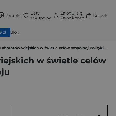
Listy
Zaloguj się
Kontakt
Koszyk
zakupowe
Załóż konto
 zł
Blog
kich w świetle celów Wspólnej Polityki Rolnej UE i polskiej polityki rozwoju
iejskich w świetle celów
oju