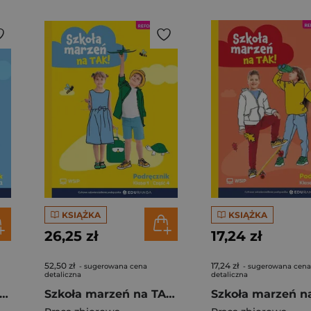
KSIĄŻKA
KSIĄŻKA
26,25 zł
17,24 zł
52,50 zł
17,24 zł
- sugerowana cena
- sugerowana cena
detaliczna
detaliczna
koła marzeń na TAK SP 1 podr. cz.2
Szkoła marzeń na TAK SP 1 podr. cz.4