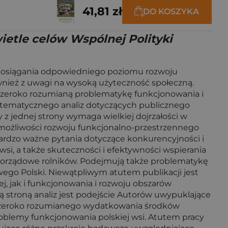
41,81 zł
DO KOSZYKA
ietle celów Wspólnej Polityki
do osiągania odpowiedniego poziomu rozwoju
nież z uwagi na wysoką użyteczność społeczną.
zeroko rozumianą problematykę funkcjonowania i
u tematycznego analiz dotyczących publicznego
 z jednej strony wymaga wielkiej dojrzałości w
i możliwości rozwoju funkcjonalno-przestrzennego
bardzo ważne pytania dotyczące konkurencyjności i
si, a także skuteczności i efektywności wspierania
amorządowe rolników. Podejmują także problematykę
go Polski. Niewątpliwym atutem publikacji jest
j, jak i funkcjonowania i rozwoju obszarów
ną stroną analiz jest podejście Autorów uwypuklające
i szeroko rozumianego wydatkowania środków
roblemy funkcjonowania polskiej wsi. Atutem pracy