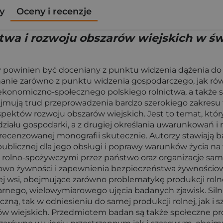
y
Oceny i recenzje
twa i rozwoju obszarów wiejskich w św
óry powinien być doceniany z punktu widzenia dążenia 
nie zarówno z punktu widzenia gospodarczego, jak rów
onomiczno-społecznego polskiego rolnictwa, a także s
dejmują trud przeprowadzenia bardzo szerokiego zakres
pektów rozwoju obszarów wiejskich. Jest to temat, który
 działu gospodarki, a z drugiej określania uwarunkowań 
 recenzowanej monografii skutecznie. Autorzy stawiają 
blicznej dla jego obsługi i poprawy warunków życia na w
i rolno-spożywczymi przez państwo oraz organizacje s
owo żywności i zapewnienia bezpieczeństwa żywnościowe
ej wsi, obejmujące zarówno problematykę produkcji rolne
inarnego, wielowymiarowego ujęcia badanych zjawisk. Sil
ną, tak w odniesieniu do samej produkcji rolnej, jak 
arów wiejskich. Przedmiotem badan są także społeczne p