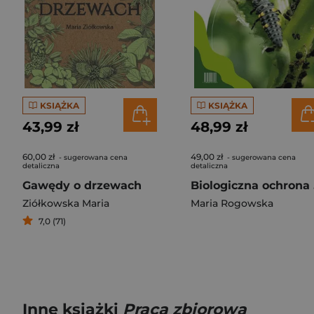
KSIĄŻKA
KSIĄŻKA
43,99 zł
48,99 zł
60,00 zł
49,00 zł
- sugerowana cena
- sugerowana cena
detaliczna
detaliczna
Gawędy o drzewach
Bi
Ziółkowska Maria
Maria Rogowska
7,0 (71)
Inne książki
Praca zbiorowa