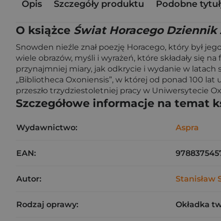
Opis
Szczegóły produktu
Podobne tytuł
O książce
Świat Horacego Dziennik
Snowden nieźle znał poezję Horacego, który był jeg
wiele obrazów, myśli i wyrażeń, które składały się n
przynajmniej miary, jak odkrycie i wydanie w latach
„Bibliotheca Oxoniensis”, w której od ponad 100 lat 
przeszło trzydziestoletniej pracy w Uniwersytecie O
Szczegółowe informacje na temat k
Wydawnictwo:
Aspra
EAN:
978837545
Autor:
Stanisław 
Rodzaj oprawy:
Okładka t