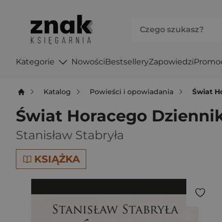
Kategorie
Nowości
Bestsellery
Zapowiedzi
Promo
Katalog
Powieści i opowiadania
Świat H
Świat Horacego Dzienni
Stanisław Stabryła
KSIĄŻKA