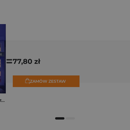
=
77,80 zł
ZAMÓW ZESTAW
Moja rodzina na piętrze