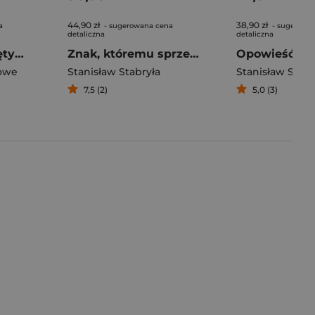
44,90 zł
38,90 zł
a
- sugerowana cena
- sugerowa
detaliczna
detaliczna
Opowieści o Świętym Franciszku i jego współbraciach
Znak, któremu sprzeciwiać się będą Pierwsi wrogowie Chrystusa
Opowieść Te
owe
Stanisław Stabryła
Stanisław Stabr
7,5 (2)
5,0 (3)