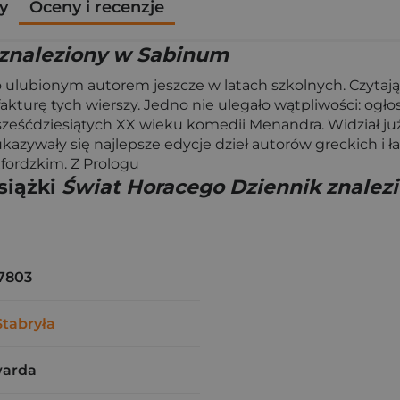
y
Oceny i recenzje
 znaleziony w Sabinum
o ulubionym autorem jeszcze w latach szkolnych. Czytają
a fakturę tych wierszy. Jedno nie ulegało wątpliwości: og
 sześćdziesiątych XX wieku komedii Menandra. Widział już
ukazywały się najlepsze edycje dzieł autorów greckich i 
xfordzkim. Z Prologu
siążki
Świat Horacego Dziennik znalez
7803
Stabryła
warda