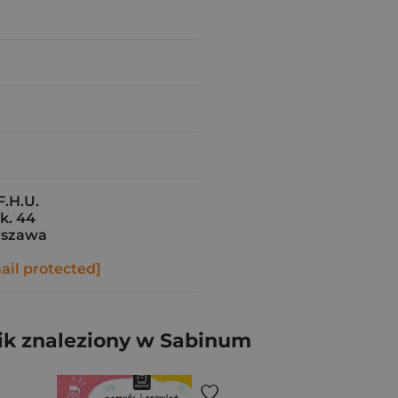
.H.U.
k. 44
rszawa
ail protected]
ik znaleziony w Sabinum