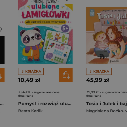
KSIĄŻKA
KSIĄŻKA
10,49 zł
45,99 zł
10,49 zł
39,99 zł
- sugerowana cena
- sugerowana cen
detaliczna
detaliczna
MAM eMOCje. Wielkie sprawy małych ludzi. Opowiadania terapeutyczne. Część 2
Pomyśl i rozwiąż ulubione ŁAMIGŁÓWKI. Zbiór zabaw logicznych dla przedszkolaków. Od 5 lat
linka-Komorowska
Beata Karlik