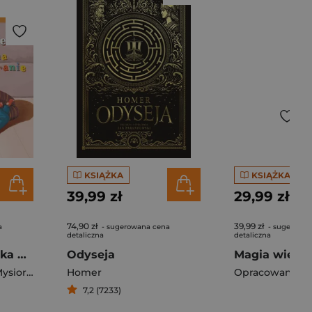
KSIĄŻKA
KSIĄŻKA
39,99 zł
29,99 zł
74,90 zł
39,99 zł
a
- sugerowana cena
- sugerowan
detaliczna
detaliczna
Tosia i Julek i bajka na ekranie
Odyseja
Magdalena Boćko-Mysiorska
Homer
Opracowanie Z
7,2 (7233)