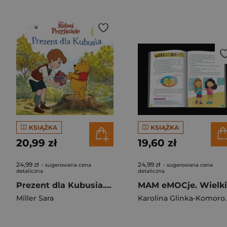
KSIĄŻKA
KSIĄŻKA
20,99 zł
19,60 zł
24,99 zł
24,99 zł
- sugerowana cena
- sugerowana cena
detaliczna
detaliczna
Prezent dla Kubusia. Książka z okienkami. Disney Kubuś i Przyjaciele
Miller Sara
Karolina G