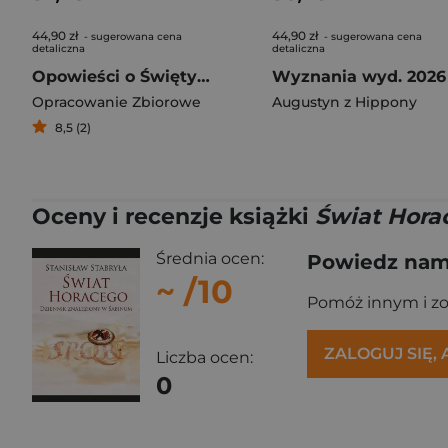
44,90 zł
44,90 zł
- sugerowana cena
- sugerowana cena
detaliczna
detaliczna
Opowieści o Świętym Franciszku i jego współbraciach
Wyznania wyd. 2026
Opracowanie Zbiorowe
Augustyn z Hippony
8,5 (2)
Oceny i recenzje książki
Świat Hora
Średnia ocen:
Powiedz nam,
~
/10
Pomóż innym i z
ZALOGUJ SIĘ,
Liczba ocen:
0