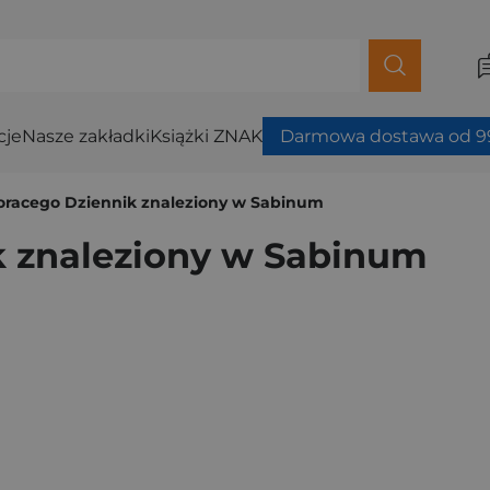
cje
Nasze zakładki
Książki ZNAK
Darmowa dostawa od 99
oracego Dziennik znaleziony w Sabinum
k znaleziony w Sabinum